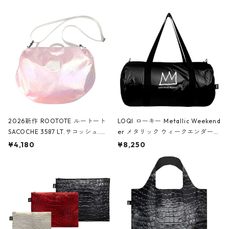
2026新作 ROOTOTE ルートート
LOQI ローキー Metallic Weekend
SACOCHE 3587 LT.サコッシュ.ル
er メタリック ウィークエンダー
ミエ-B ショルダーバッグ グロスピ
ボストンバッグ ショルダーバッグ
¥4,180
¥8,250
ンク
JEAN-MICHEL BASQUIAT/Crown
Black ジャン=ミッシェル・バスキ
ア/クラウン ブラック