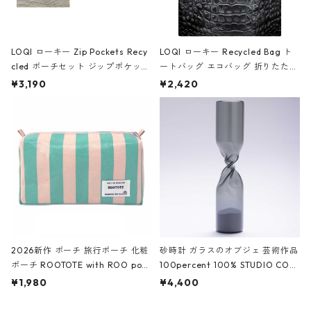
LOQI ローキー Zip Pockets Recy
LOQI ローキー Recycled Bag ト
cled ポーチセット ジップポケット
ートバッグ エコバッグ 折りたたみ
ファスナーポーチ 撥水加工 トラベ
大きめ 撥水加工 収納ポーチ CRO
¥3,190
¥2,420
ルポーチ 化粧ポーチ 3点セット C
CODILE/Black クロコダイル/ブラ
ROCODILE/Black,Burgundy,Off
ック
White クロコダイル/ブラック、バ
ーガンディー、オフホワイト
2026新作 ポーチ 旅行ポーチ 化粧
砂時計 ガラスのオブジェ 芸術作品
ポーチ ROOTOTE with ROO pou
100percent 100% STUDIO COH
ch 3532 ルートート WR.ポーチ.ラ
AKU Timeless 100パーセント ス
¥1,980
¥4,400
ミネート-W ピンク・ミント
タジオコハク タイムレス Gray グ
レー