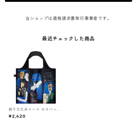
当ショップは適格請求書発行事業者です。
最近チェックした商品
折りたたみトート エコバッグ
撥水加工 絵画 LOQI Recycled
¥2,420
Bag ローキー 大きめ トートバ
ッグ Jean-Michel Basquiat/
Horn Players ジャン-ミッシ
ェル・バスキア/ホーン プレイ
ヤーズ