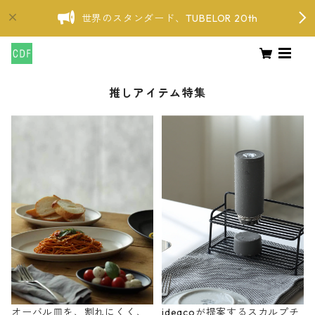
世界のスタンダード、TUBELOR 20th
推しアイテム特集
オーバル皿を、割れにくく、
ideacoが提案するスカルプチ