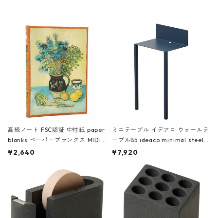
高級ノート FSC認証 中性紙 paper
ミニテーブル イデアコ ウォールテ
blanks ペーパーブランクス MIDI
ーブルB5 ideaco minimal steel f
ハードカバー 罫線 ヴァン・ゴッホ
urniture WALL Table B5 ネイビー
¥2,640
¥7,920
の静物画