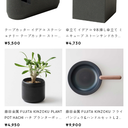
テープカッター イデアコ ステーシ
傘立て イデアコ 9本挿し傘立て ミ
ョナリー テープカッター ストーン
ニキューブ ストーンサンドカラー
サンドカラー 石調 ideaco Station
石調 ideaco Umbrella Stand CUB
¥5,500
¥4,730
ery tape cutter ストーンサンド
E ストーンサンドブラック
ブラック
藤田金属 FUJITA KINZOKU PLANT
藤田金属 FUJITA KINZOKU フライ
POT HACHI ハチ プランターポッ
パンジュウ&ハンドルセット L 24c
ト 3号 ブラック
m ガス火・IH対応 鉄フライパン
¥4,950
¥9,900