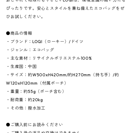
おしゃれで地球にもやさしいLOQIは、環境意識の高い方にも
ぴったりです。安心とスタイルを兼ね備えたエコバッグをぜ
ひお試しください。
●商品の情報
・ブランド：LOQI（ローキー）/ドイツ
・ジャンル：エコバッグ
・主な素材：リサイクルポリエステル100%
・生産国：中国
・サイズ：約W500xH420mm/約H270mm（持ち手）/約
W120xH120mm（付属ポーチ）
・重量：約55g（ポーチ含む）
・耐荷重：約20kg
・その他：撥水加工
●ご購入前にお読みください