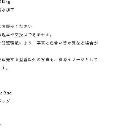
5kg
撥水加工
にお読みください
の返品や交換はできません。
や閲覧環境により、写真と色合い等が異なる場合が
。
で販売する型番以外の写真も、参考イメージとして
ます。
ic Bag
バッグ
グ