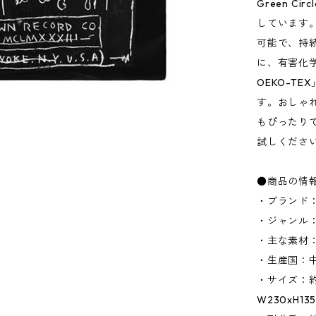
Green 
しています
可能で、持
に、有害化学
OEKO-T
す。おしゃれ
もぴったり
試しくださ
●商品の情
・ブランド：
・ジャンル
・主な素材：
・生産国：
・サイズ：約W
W230xH1