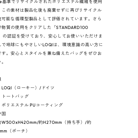
Circle基準でリサイクルされたポリエステル繊維を使用
。この素材は製品化後も廃棄せずに再びリサイクル
続可能な循環型製品として評価されています。さら
物質の使用をクリアした「STANDARD100
EX」の認証を受けており、安心してお使いいただけま
で地球にもやさしいLOQIは、環境意識の高い方に
です。安心とスタイルを兼ね備えたバッグをぜひお
い。
報
LOQI（ローキー）/ドイツ
：トートバッグ
ポリエステル PUコーティング
中国
500xH420mm/約H270mm（持ち手）/約
35mm（ポーチ）