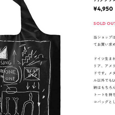
¥4,950
SOLD OU
当ショップ
てお買い求
ドイツ生まれ
リア、アメ
ドです。メタ
ル以外でもL
納はもちろ
トートを持
コバッグと