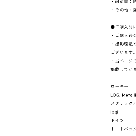
・耐荷重：約1
・その他：
●ご購入前
・ご購入後
・撮影環境
ございます
・当ページ
掲載してい
ローキー
LOQI Metall
メタリック
loqi
ドイツ
トートバッ