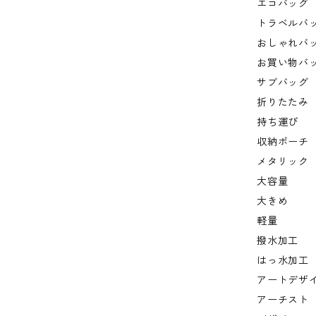
エコバッグ
トラベルバ
おしゃれバ
お買い物バ
サブバッグ
折りたたみ
持ち運び
収納ポーチ
メタリック
大容量
大きめ
軽量
撥水加工
はっ水加工
アートデザ
アーチスト