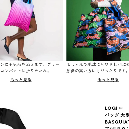
ーンにも気品を添えます。プリー
おしゃれで地球にもやさしいLOQ
てコンパクトに折りたたみ。
意識の高い方にもぴったりです
もっと見る
もっと見る
LOQI ロー
バッグ 大き
BASQUI
ア/クラウ