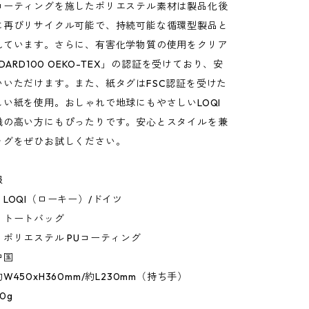
コーティングを施したポリエステル素材は製品化後
に再びリサイクル可能で、持続可能な循環型製品と
れています。さらに、有害化学物質の使用をクリア
DARD100 OEKO-TEX」の認証を受けており、安
いいただけます。また、紙タグはFSC認証を受けた
い紙を使用。おしゃれで地球にもやさしいLOQI
識の高い方にもぴったりです。安心とスタイルを兼
ッグをぜひお試しください。
報
LOQI（ローキー）/ドイツ
：トートバッグ
ポリエステル PUコーティング
中国
450xH360mm/約L230mm（持ち手）
0g