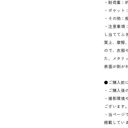
・耐荷重：約
・ポケット：
・その他：
・注意事項
し当ててふ
質上、摩擦
ので、衣服
た、メタリ
表面が剥が
●ご購入前
・ご購入後
・撮影環境
ございます
・当ページ
掲載してい