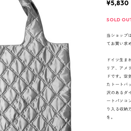
¥5,830
SOLD OU
当ショップ
てお買い求
ドイツ生まれ
リア、アメ
ドです。空
たトートバ
沢のあるダ
ートパソコ
り入る収納
を。