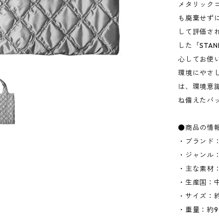
メタリック
も廃棄せず
して評価さ
した「STAN
心してお使
環境にやさし
は、環境意
ね備えたバ
●商品の情
・ブランド：
・ジャンル
・主な素材：
・生産国：
・サイズ：約W
・重量：約9