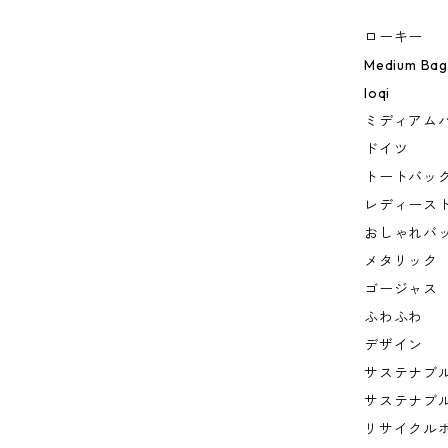
ローキー
Medium Bag
loqi
ミディアム
ドイツ
トートバッ
レディース
おしゃれバ
メタリック
ゴージャス
ふわふわ
デザイン
サステナブ
サステナブ
リサイクル