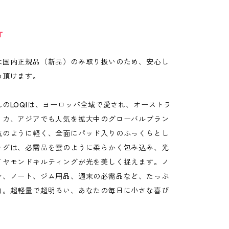
T
は国内正規品（新品）のみ取り扱いのため、安心し
め頂けます。
のLOQIは、ヨーロッパ全域で愛され、オーストラ
リカ、アジアでも人気を拡大中のグローバルブラン
気のように軽く、全面にパッド入りのふっくらとし
ッグは、必需品を雲のように柔らかく包み込み、光
イヤモンドキルティングが光を美しく捉えます。ノ
ン、ノート、ジム用品、週末の必需品など、たっぷ
力。超軽量で超明るい、あなたの毎日に小さな喜び