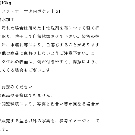
10kg
ファスナー付き内ポケット x1
撥水加工
：汚れた場合は薄めた中性洗剤を布につけて軽く押
き取り、陰干しで自然乾燥させて下さい。染色の性
、汗、水濡れ等により、色落ちすることがあります
や他の商品に色移りしないようご注意下さい。ま
ック生地の表面は、傷が付きやすく、摩擦により、
れてくる場合もございます。
にお読みください
の返品や交換はできません。
や閲覧環境により、写真と色合い等が異なる場合が
。
で販売する型番以外の写真も、参考イメージとして
ます。