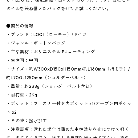
しいLOQIは、環境意識の高い方にもぴったりです。安心とス
タイルを兼ね備えたバッグをぜひお試しください。
●商品の情報
・ブランド：LOQI（ローキー）/ドイツ
・ジャンル：ボストンバッグ
・主な素材：ポリエステル PUコーティング
・生産国：中国
・サイズ：約W300xD150xH150mm/約L160mm（持ち手）/
約L700-1250mm（ショルダーベルト）
・重量：約238g（ショルダーベルト含む）
・耐荷重：2Kg
・ポケット：ファスナー付き内ポケット x1/オープン内ポケッ
ト x2
・その他：撥水加工
・注意事項：汚れた場合は薄めた中性洗剤を布につけて軽く