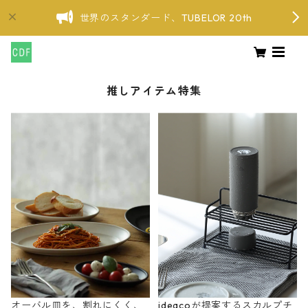
世界のスタンダード、TUBELOR 20th
推しアイテム特集
オーバル皿を、割れにくく、
ideacoが提案するスカルプチ