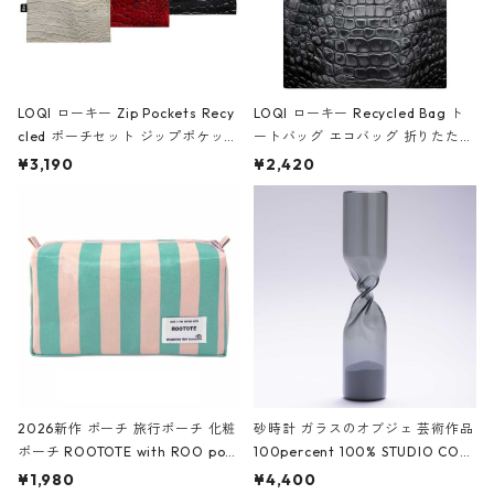
LOQI ローキー Zip Pockets Recy
LOQI ローキー Recycled Bag ト
cled ポーチセット ジップポケット
ートバッグ エコバッグ 折りたたみ
ファスナーポーチ 撥水加工 トラベ
大きめ 撥水加工 収納ポーチ CRO
¥3,190
¥2,420
ルポーチ 化粧ポーチ 3点セット C
CODILE/Black クロコダイル/ブラ
ROCODILE/Black,Burgundy,Off
ック
White クロコダイル/ブラック、バ
ーガンディー、オフホワイト
2026新作 ポーチ 旅行ポーチ 化粧
砂時計 ガラスのオブジェ 芸術作品
ポーチ ROOTOTE with ROO pou
100percent 100% STUDIO COH
ch 3532 ルートート WR.ポーチ.ラ
AKU Timeless 100パーセント ス
¥1,980
¥4,400