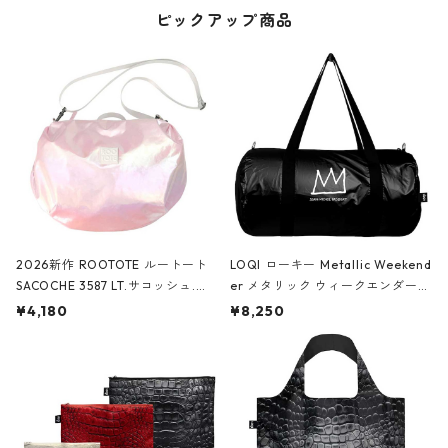
ピックアップ商品
2026新作 ROOTOTE ルートート
LOQI ローキー Metallic Weekend
SACOCHE 3587 LT.サコッシュ.ル
er メタリック ウィークエンダー
ミエ-B ショルダーバッグ グロスピ
ボストンバッグ ショルダーバッグ
¥4,180
¥8,250
ンク
JEAN-MICHEL BASQUIAT/Crown
Black ジャン=ミッシェル・バスキ
ア/クラウン ブラック