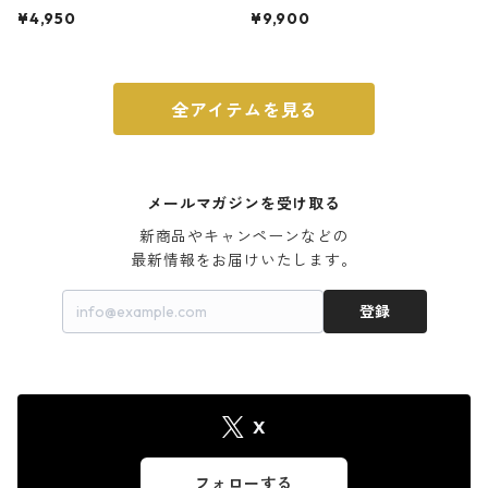
ト 3号 ブラック
m ガス火・IH対応 鉄フライパン
¥4,950
¥9,900
ウォルナット
全アイテムを見る
メールマガジンを受け取る
新商品やキャンペーンなどの

最新情報をお届けいたします。
登録
X
フォローする