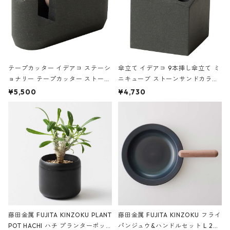
テープカッター イデアコ ステーシ
傘立て イデアコ 9本挿し傘立て ミ
ョナリー テープカッター ストーン
ニキューブ ストーンサンドカラー
サンドカラー 石調 ideaco Station
石調 ideaco Umbrella Stand CUB
¥5,500
¥4,730
ery tape cutter ストーンサンド
E ストーンサンドブラック
ブラック
藤田金属 FUJITA KINZOKU PLANT
藤田金属 FUJITA KINZOKU フライ
POT HACHI ハチ プランターポッ
パンジュウ&ハンドルセット L 24c