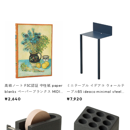
ミネート-W ピンク・ミント
タジオコハク タイムレス Gray グ
レー
高級ノート FSC認証 中性紙 paper
ミニテーブル イデアコ ウォールテ
blanks ペーパーブランクス MIDI
ーブルB5 ideaco minimal steel f
ハードカバー 罫線 ヴァン・ゴッホ
urniture WALL Table B5 ネイビー
¥2,640
¥7,920
の静物画