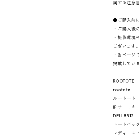
属する注意
●ご購入前
・ご購入後
・撮影環境
ございます
・当ページ
掲載してい
ROOTOTE
rootote
ルートート
IP.サーモキ
DELI 8512
トートバッ
レディース