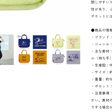
閉しやすい
性があり、
ポケットに
●商品の情
・ブランド：
・ジャンル
・主な素材：
ル（持ち手
・生産国：
・サイズ：約W
・重量：約1
・ポケット：
・注意事項
さい。素材
りする場合