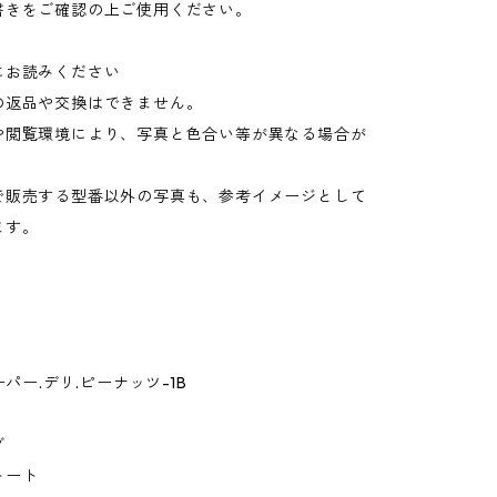
書きをご確認の上ご使用ください。
にお読みください
の返品や交換はできません。
や閲覧環境により、写真と色合い等が異なる場合が
。
で販売する型番以外の写真も、参考イメージとして
ます。
ーパー.デリ.ピーナッツ-1B
グ
トート