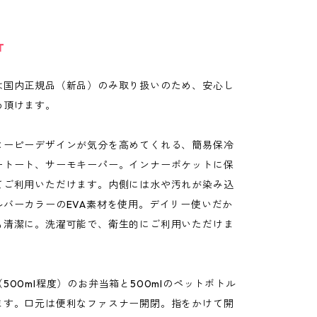
T
は国内正規品（新品）のみ取り扱いのため、安心し
め頂けます。
ヌーピーデザインが気分を高めてくれる、簡易保冷
ートート、サーモキーパー。インナーポケットに保
てご利用いただけます。内側には水や汚れが染み込
ルバーカラーのEVA素材を使用。デイリー使いだか
も清潔に。洗濯可能で、衛生的にご利用いただけま
500ml程度）のお弁当箱と500mlのペットボトル
ます。口元は便利なファスナー開閉。指をかけて開