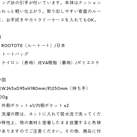
リング状の引手が付いています。本体はクッション
ふわっと軽い仕上がり。取り出しやすい背面のルー
は、お手拭きやカトラリーケースを入れてもOK。
報
ROOTOTE（ルートート）/日本
：トートバッグ
ナイロン（表地）/EVA樹脂（裏地）/ポリエステ
）
中国
245xD95xH180mm/約250mm（持ち手）
00g
外側ポケット x1/内側ポケット x2
：洗濯の際は、ネットに入れて弱水流で洗ってくだ
の特性上、他の素材と密着したまま放置すると色移
がありますのでご注意ください。その他、商品に付