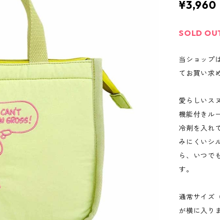
¥3,960
SOLD OU
当ショップ
てお買い求
愛らしいス
機能付きル
冷剤を入れ
みにくいシ
ら、いつで
す。
通常サイズ（
が横に入り