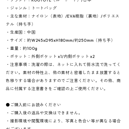
・ブランド：ROOTOTE（ルートート）/日本
・ジャンル：トートバッグ
・主な素材：ナイロン（表地）/EVA樹脂（裏地）/ポリエス
テル（持ち手）
・生産国：中国
・サイズ：約W245xD95xH180mm/約250mm（持ち手）
・重量：約100g
・ポケット：外側ポケット x1/内側ポケット x2
・注意事項：洗濯の際は、ネットに入れて弱水流で洗ってく
ださい。素材の特性上、他の素材と密着したまま放置すると
色移りする場合がありますのでご注意ください。その他、商
品に付属する注意書きをご確認の上ご使用ください。
●ご購入前にお読みください
・ご購入後の返品や交換はできません。
・撮影環境や閲覧環境により、写真と色合い等が異なる場合