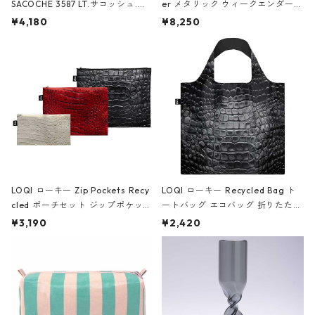
SACOCHE 3587 LT.サコッシュ.ル
er メタリック ウィークエンダー
ミエ-B ショルダーバッグ グロスピ
ボストンバッグ ショルダーバッグ
¥4,180
¥8,250
ンク
JEAN-MICHEL BASQUIAT/Crown
Black ジャン=ミッシェル・バスキ
ア/クラウン ブラック
LOQI ローキー Zip Pockets Recy
LOQI ローキー Recycled Bag ト
cled ポーチセット ジップポケット
ートバッグ エコバッグ 折りたたみ
ファスナーポーチ 撥水加工 トラベ
大きめ 撥水加工 収納ポーチ CRO
¥3,190
¥2,420
ルポーチ 化粧ポーチ 3点セット C
CODILE/Black クロコダイル/ブラ
ROCODILE/Black,Burgundy,Off
ック
White クロコダイル/ブラック、バ
ーガンディー、オフホワイト