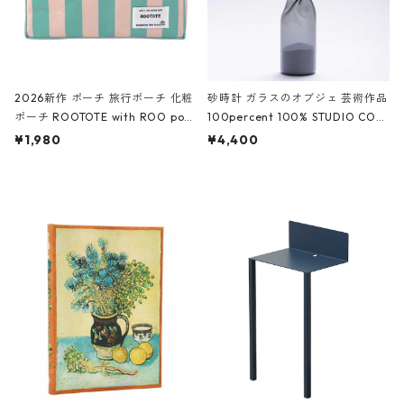
2026新作 ポーチ 旅行ポーチ 化粧
砂時計 ガラスのオブジェ 芸術作品
ポーチ ROOTOTE with ROO pou
100percent 100% STUDIO COH
ch 3532 ルートート WR.ポーチ.ラ
AKU Timeless 100パーセント ス
¥1,980
¥4,400
ミネート-W ピンク・ミント
タジオコハク タイムレス Gray グ
レー