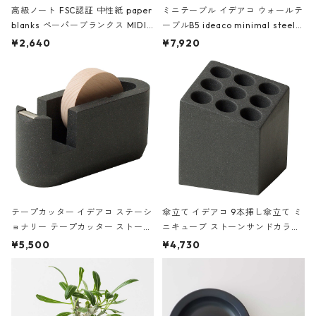
高級ノート FSC認証 中性紙 paper
ミニテーブル イデアコ ウォールテ
blanks ペーパーブランクス MIDI
ーブルB5 ideaco minimal steel f
ハードカバー 罫線 ヴァン・ゴッホ
urniture WALL Table B5 ネイビー
¥2,640
¥7,920
の静物画
テープカッター イデアコ ステーシ
傘立て イデアコ 9本挿し傘立て ミ
ョナリー テープカッター ストーン
ニキューブ ストーンサンドカラー
サンドカラー 石調 ideaco Station
石調 ideaco Umbrella Stand CUB
¥5,500
¥4,730
ery tape cutter ストーンサンド
E ストーンサンドブラック
ブラック