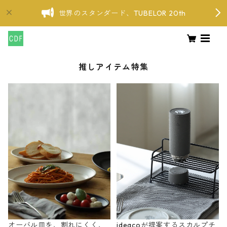
世界のスタンダード、TUBELOR 20th
推しアイテム特集
オーバル皿を、割れにくく、
ideacoが提案するスカルプチ