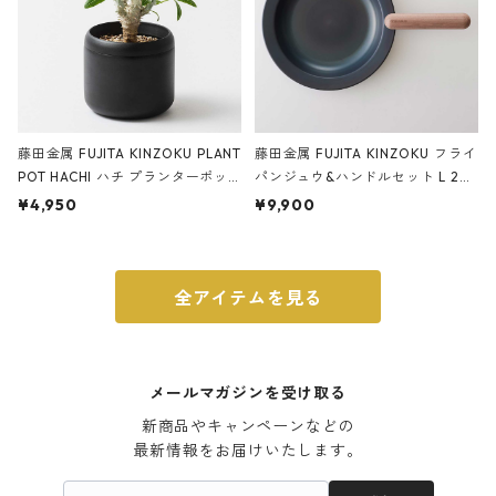
藤田金属 FUJITA KINZOKU PLANT
藤田金属 FUJITA KINZOKU フライ
POT HACHI ハチ プランターポッ
パンジュウ&ハンドルセット L 24c
ト 3号 ブラック
m ガス火・IH対応 鉄フライパン
¥4,950
¥9,900
ウォルナット
全アイテムを見る
メールマガジンを受け取る
新商品やキャンペーンなどの

最新情報をお届けいたします。