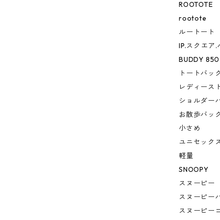
ROOTOTE
rootote
ルートート
IP.スクエア
BUDDY 850
トートバッ
レディース
ショルダー
お散歩バッ
小さめ
ユニセック
軽量
SNOOPY
スヌーピー
スヌーピー
スヌーピー