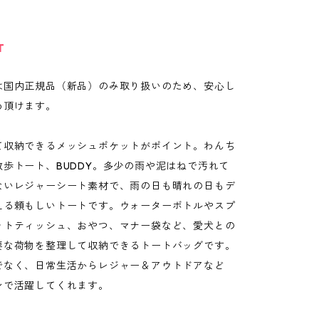
T
は国内正規品（新品）のみ取り扱いのため、安心し
め頂けます。
て収納できるメッシュポケットがポイント。わんち
散歩トート、BUDDY。多少の雨や泥はねで汚れて
ないレジャーシート素材で、雨の日も晴れの日もデ
える頼もしいトートです。ウォーターボトルやスプ
ットティッシュ、おやつ、マナー袋など、愛犬との
要な荷物を整理して収納できるトートバッグです。
でなく、日常生活からレジャー＆アウトドアなど
ンで活躍してくれます。