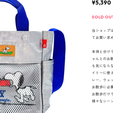
¥5,390
SOLD OU
当ショップ
てお買い求
本体と分け
ゃんとのお
も気になら
イリーに使
レー、ウェ
お散歩に必
お散歩だけ
様々なシー