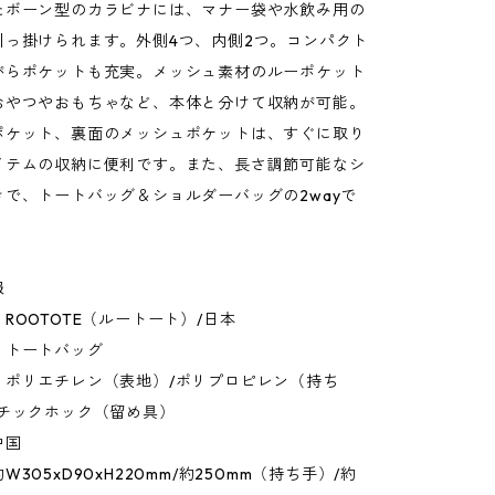
たボーン型のカラビナには、マナー袋や水飲み用の
引っ掛けられます。外側4つ、内側2つ。コンパクト
がらポケットも充実。メッシュ素材のルーポケット
おやつやおもちゃなど、本体と分けて収納が可能。
ポケット、裏面のメッシュポケットは、すぐに取り
イテムの収納に便利です。また、長さ調節可能なシ
きで、トートバッグ＆ショルダーバッグの2wayで
報
ROOTOTE（ルートート）/日本
：トートバッグ
：ポリエチレン（表地）/ポリプロピレン（持ち
スチックホック（留め具）
中国
305xD90xH220mm/約250mm（持ち手）/約