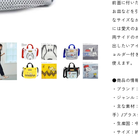
前面に付い
お皿などを
なサイズな
には愛犬の
両サイドの
出したいア
ョルダー付
使えます。
●商品の情
・ブランド：
・ジャンル
・主な素材
手）/プラ
・生産国：
・サイズ：約W