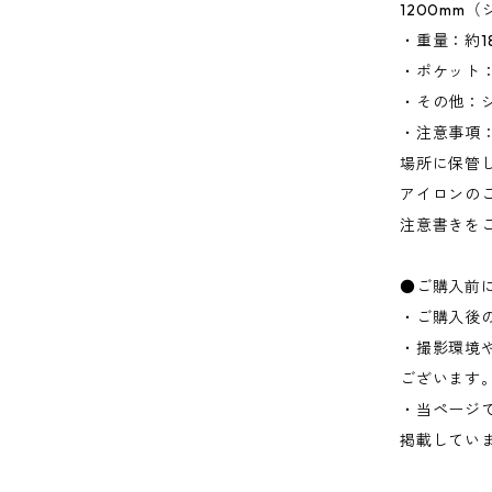
1200mm
・重量：約1
・ポケット：
・その他：
・注意事項
場所に保管
アイロンの
注意書きを
●ご購入前
・ご購入後
・撮影環境
ございます
・当ページ
掲載してい