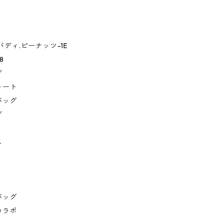
.バディ.ピーナッツ-1E
8
グ
トート
バッグ
グ
ス
バッグ
コラボ