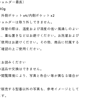
（ショルダー最長）
80g
外側ポケット x4/内側ポケット x2
ショルダーは取り外しできません。
：保管の際は、温度および湿度の低い風通しのよい
し、重ね置きなどはお避けください。お洗濯および
ご使用はお避けください。その他、商品に付属する
ご確認の上ご使用ください。
にお読みください
の返品や交換はできません。
や閲覧環境により、写真と色合い等が異なる場合が
。
で販売する型番以外の写真も、参考イメージとして
ます。