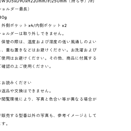
305xD90xH220mm/約250mm（持ち手）/約
（ショルダー最長）
80g
外側ポケット x4/内側ポケット x2
ショルダーは取り外しできません。
：保管の際は、温度および湿度の低い風通しのよい
し、重ね置きなどはお避けください。お洗濯および
ご使用はお避けください。その他、商品に付属する
ご確認の上ご使用ください。
にお読みください
の返品や交換はできません。
や閲覧環境により、写真と色合い等が異なる場合が
。
で販売する型番以外の写真も、参考イメージとして
ます。