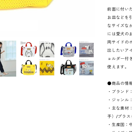
前面に付い
お皿などを
なサイズな
には愛犬の
両サイドの
出したいア
ョルダー付
使えます。
●商品の情
・ブランド：
・ジャンル
・主な素材
手）/プラ
・生産国：