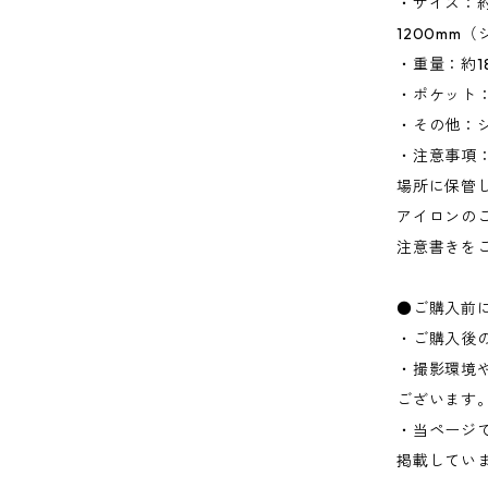
・サイズ：約W
1200mm
・重量：約1
・ポケット：
・その他：
・注意事項
場所に保管
アイロンの
注意書きを
●ご購入前
・ご購入後
・撮影環境
ございます
・当ページ
掲載してい