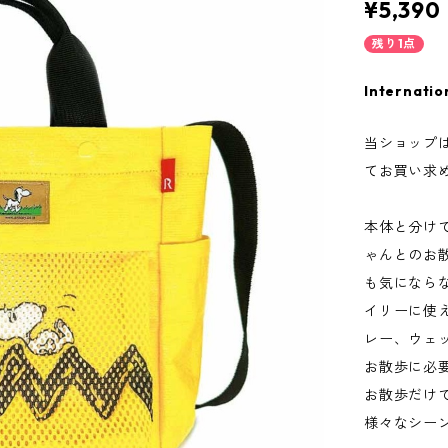
¥5,390
残り1点
Internatio
当ショップ
てお買い求
本体と分け
ゃんとのお
も気になら
イリーに使
レー、ウェ
お散歩に必
お散歩だけ
様々なシー