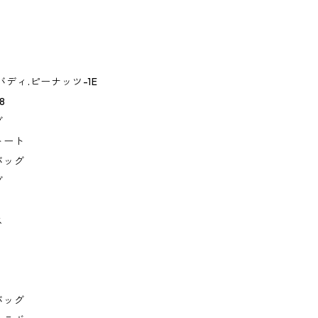
.バディ.ピーナッツ-1E
8
グ
トート
バッグ
グ
ス
バッグ