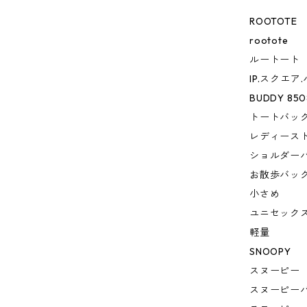
ROOTOTE
rootote
ルートート
IP.スクエア
BUDDY 850
トートバッ
レディース
ショルダー
お散歩バッ
小さめ
ユニセック
軽量
SNOOPY
スヌーピー
スヌーピー