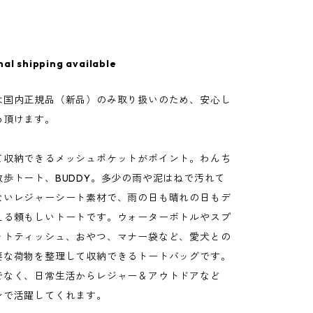
nal shipping available
は国内正規品（新品）のみ取り扱いのため、安心し
め頂けます。
て収納できるメッシュポケットがポイント。わんち
散歩トート、BUDDY。多少の雨や泥はねで汚れて
ないレジャーシート素材で、雨の日も晴れの日もデ
える頼もしいトートです。ウォーターボトルやスプ
ットティッシュ、おやつ、マナー袋など、愛犬との
要な荷物を整理して収納できるトートバッグです。
でなく、日常生活からレジャー＆アウトドアなど
ンで活躍してくれます。