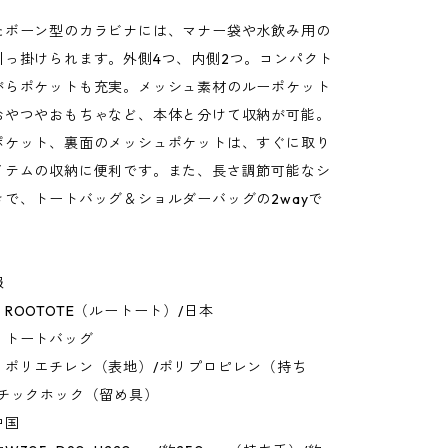
たボーン型のカラビナには、マナー袋や水飲み用の
引っ掛けられます。外側4つ、内側2つ。コンパクト
がらポケットも充実。メッシュ素材のルーポケット
おやつやおもちゃなど、本体と分けて収納が可能。
ポケット、裏面のメッシュポケットは、すぐに取り
イテムの収納に便利です。また、長さ調節可能なシ
きで、トートバッグ＆ショルダーバッグの2wayで
報
ROOTOTE（ルートート）/日本
：トートバッグ
：ポリエチレン（表地）/ポリプロピレン（持ち
スチックホック（留め具）
中国