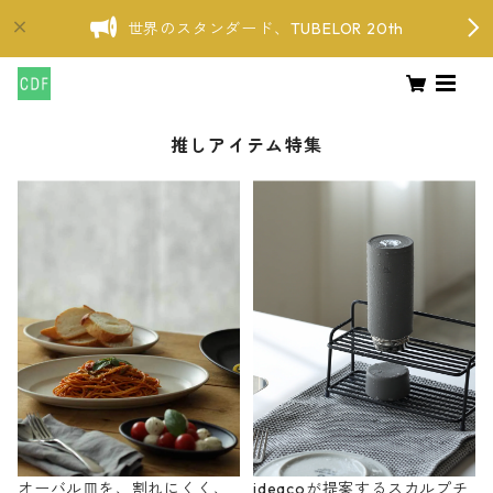
世界のスタンダード、TUBELOR 20th
推しアイテム特集
オーバル皿を、割れにくく、
ideacoが提案するスカルプチ