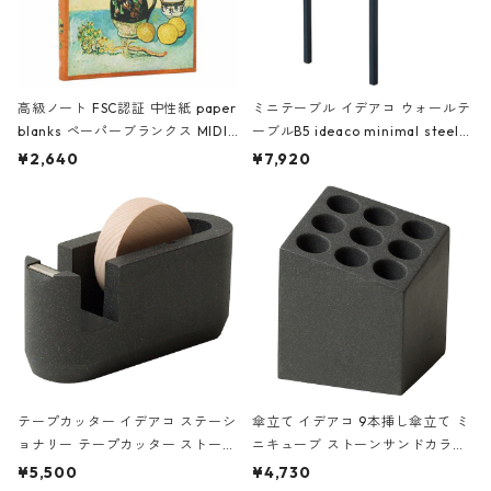
高級ノート FSC認証 中性紙 paper
ミニテーブル イデアコ ウォールテ
blanks ペーパーブランクス MIDI
ーブルB5 ideaco minimal steel f
ハードカバー 罫線 ヴァン・ゴッホ
urniture WALL Table B5 ネイビー
¥2,640
¥7,920
の静物画
テープカッター イデアコ ステーシ
傘立て イデアコ 9本挿し傘立て ミ
ョナリー テープカッター ストーン
ニキューブ ストーンサンドカラー
サンドカラー 石調 ideaco Station
石調 ideaco Umbrella Stand CUB
¥5,500
¥4,730
ery tape cutter ストーンサンド
E ストーンサンドブラック