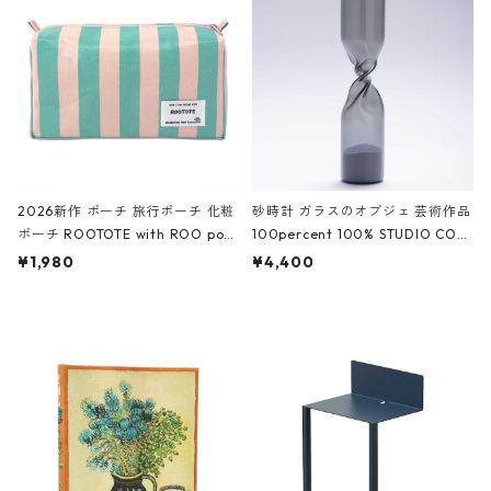
White クロコダイル/ブラック、バ
ーガンディー、オフホワイト
2026新作 ポーチ 旅行ポーチ 化粧
砂時計 ガラスのオブジェ 芸術作品
ポーチ ROOTOTE with ROO pou
100percent 100% STUDIO COH
ch 3532 ルートート WR.ポーチ.ラ
AKU Timeless 100パーセント ス
¥1,980
¥4,400
ミネート-W ピンク・ミント
タジオコハク タイムレス Gray グ
レー