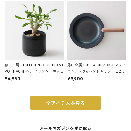
ブラック
藤田金属 FUJITA KINZOKU PLANT
藤田金属 FUJITA KINZOKU フライ
POT HACHI ハチ プランターポッ
パンジュウ&ハンドルセット L 24c
ト 3号 ブラック
m ガス火・IH対応 鉄フライパン
¥4,950
¥9,900
ウォルナット
全アイテムを見る
メールマガジンを受け取る