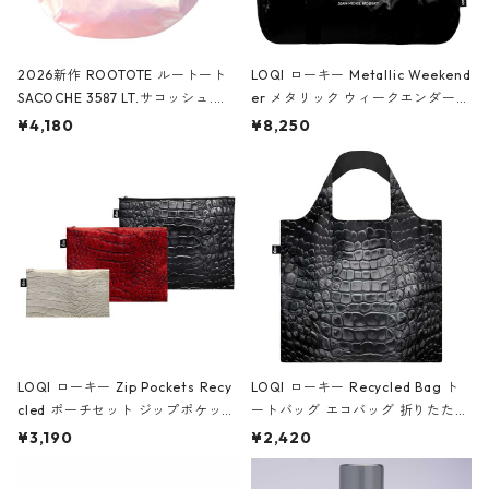
2026新作 ROOTOTE ルートート
LOQI ローキー Metallic Weekend
SACOCHE 3587 LT.サコッシュ.ル
er メタリック ウィークエンダー
ミエ-B ショルダーバッグ グロスピ
ボストンバッグ ショルダーバッグ
¥4,180
¥8,250
ンク
JEAN-MICHEL BASQUIAT/Crown
Black ジャン=ミッシェル・バスキ
ア/クラウン ブラック
LOQI ローキー Zip Pockets Recy
LOQI ローキー Recycled Bag ト
cled ポーチセット ジップポケット
ートバッグ エコバッグ 折りたたみ
ファスナーポーチ 撥水加工 トラベ
大きめ 撥水加工 収納ポーチ CRO
¥3,190
¥2,420
ルポーチ 化粧ポーチ 3点セット C
CODILE/Black クロコダイル/ブラ
ROCODILE/Black,Burgundy,Off
ック