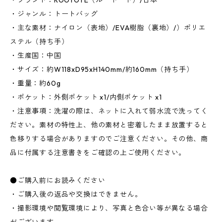
・ブランド：ROOTOTE（ルートート）/日本
・ジャンル：トートバッグ
・主な素材：ナイロン（表地）/EVA樹脂（裏地）/）ポリエ
ステル（持ち手）
・生産国：中国
・サイズ：約W118xD95xH140mm/約160mm（持ち手）
・重量：約60g
・ポケット：外側ポケット x1/内側ポケット x1
・注意事項：洗濯の際は、ネットに入れて弱水流で洗ってく
ださい。素材の特性上、他の素材と密着したまま放置すると
色移りする場合がありますのでご注意ください。その他、商
品に付属する注意書きをご確認の上ご使用ください。
●ご購入前にお読みください
・ご購入後の返品や交換はできません。
・撮影環境や閲覧環境により、写真と色合い等が異なる場合