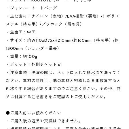
・ブランド：ROOTOTE（ルートート）/日本
・ジャンル：トートバッグ
・主な素材：ナイロン（表地）/EVA樹脂（裏地）/）ポリエ
ステル（持ち手）/プラホック（留め具）
・生産国：中国
・サイズ：約W110xD75xH210mm/約160mm（持ち手）/約
1300mm（ショルダー最長）
・重量：約100g
・ポケット：外側ポケット x1
・注意事項：洗濯の際は、ネットに入れて弱水流で洗ってく
ださい。素材の特性上、他の素材と密着したまま放置すると
色移りする場合がありますのでご注意ください。その他、商
品に付属する注意書きをご確認の上ご使用ください。
●ご購入前にお読みください
・ご購入後の返品や交換はできません。