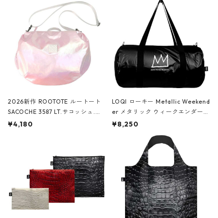
2026新作 ROOTOTE ルートート
LOQI ローキー Metallic Weekend
SACOCHE 3587 LT.サコッシュ.ル
er メタリック ウィークエンダー
ミエ-B ショルダーバッグ グロスピ
ボストンバッグ ショルダーバッグ
¥4,180
¥8,250
ンク
JEAN-MICHEL BASQUIAT/Crown
Black ジャン=ミッシェル・バスキ
ア/クラウン ブラック