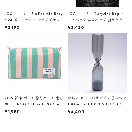
LOQI ローキー Zip Pockets Recy
LOQI ローキー Recycled Bag ト
cled ポーチセット ジップポケット
ートバッグ エコバッグ 折りたたみ
ファスナーポーチ 撥水加工 トラベ
大きめ 撥水加工 収納ポーチ CRO
¥3,190
¥2,420
ルポーチ 化粧ポーチ 3点セット C
CODILE/Black クロコダイル/ブラ
ROCODILE/Black,Burgundy,Off
ック
White クロコダイル/ブラック、バ
ーガンディー、オフホワイト
2026新作 ポーチ 旅行ポーチ 化粧
砂時計 ガラスのオブジェ 芸術作品
ポーチ ROOTOTE with ROO pou
100percent 100% STUDIO COH
ch 3532 ルートート WR.ポーチ.ラ
AKU Timeless 100パーセント ス
¥1,980
¥4,400
ミネート-W ピンク・ミント
タジオコハク タイムレス Gray グ
レー