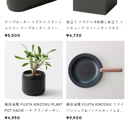
テープカッター イデアコ ステーシ
傘立て イデアコ 9本挿し傘立て ミ
ョナリー テープカッター ストーン
ニキューブ ストーンサンドカラー
サンドカラー 石調 ideaco Station
石調 ideaco Umbrella Stand CUB
¥5,500
¥4,730
ery tape cutter ストーンサンド
E ストーンサンドブラック
ブラック
藤田金属 FUJITA KINZOKU PLANT
藤田金属 FUJITA KINZOKU フライ
POT HACHI ハチ プランターポッ
パンジュウ&ハンドルセット L 24c
ト 3号 ブラック
m ガス火・IH対応 鉄フライパン
¥4,950
¥9,900
ウォルナット