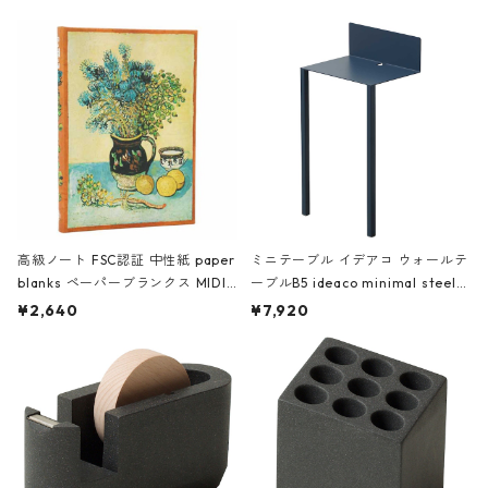
高級ノート FSC認証 中性紙 paper
ミニテーブル イデアコ ウォールテ
blanks ペーパーブランクス MIDI
ーブルB5 ideaco minimal steel f
ハードカバー 罫線 ヴァン・ゴッホ
urniture WALL Table B5 ネイビー
¥2,640
¥7,920
の静物画