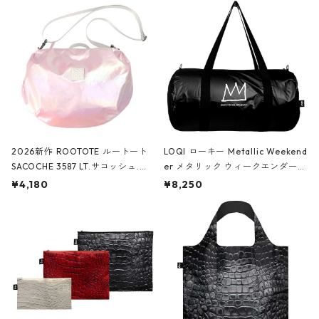
2026新作 ROOTOTE ルートート
LOQI ローキー Metallic Weekend
SACOCHE 3587 LT.サコッシュ.ル
er メタリック ウィークエンダー
ミエ-B ショルダーバッグ グロスピ
ボストンバッグ ショルダーバッグ
¥4,180
¥8,250
ンク
JEAN-MICHEL BASQUIAT/Crown
Black ジャン=ミッシェル・バスキ
ア/クラウン ブラック