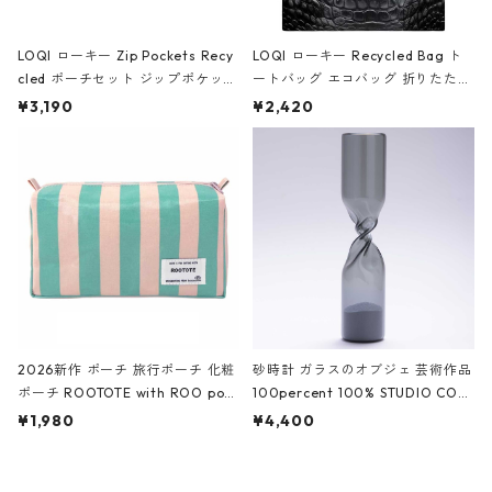
LOQI ローキー Zip Pockets Recy
LOQI ローキー Recycled Bag ト
cled ポーチセット ジップポケット
ートバッグ エコバッグ 折りたたみ
ファスナーポーチ 撥水加工 トラベ
大きめ 撥水加工 収納ポーチ CRO
¥3,190
¥2,420
ルポーチ 化粧ポーチ 3点セット C
CODILE/Black クロコダイル/ブラ
ROCODILE/Black,Burgundy,Off
ック
White クロコダイル/ブラック、バ
ーガンディー、オフホワイト
2026新作 ポーチ 旅行ポーチ 化粧
砂時計 ガラスのオブジェ 芸術作品
ポーチ ROOTOTE with ROO pou
100percent 100% STUDIO COH
ch 3532 ルートート WR.ポーチ.ラ
AKU Timeless 100パーセント ス
¥1,980
¥4,400
ミネート-W ピンク・ミント
タジオコハク タイムレス Gray グ
レー