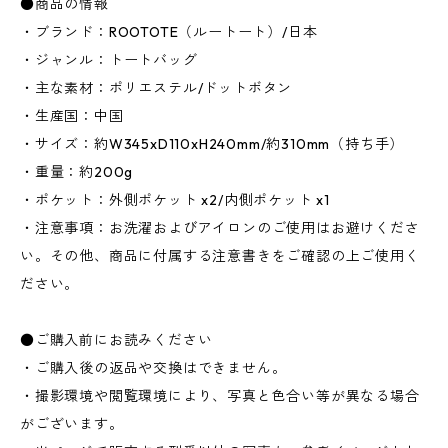
●商品の情報
・ブランド：ROOTOTE（ルートート）/日本
・ジャンル：トートバッグ
・主な素材：ポリエステル/ドットボタン
・生産国：中国
・サイズ：約W345xD110xH240mm/約310mm（持ち手）
・重量：約200g
・ポケット：外側ポケット x2/内側ポケット x1
・注意事項：お洗濯およびアイロンのご使用はお避けくださ
い。その他、商品に付属する注意書きをご確認の上ご使用く
ださい。
●ご購入前にお読みください
・ご購入後の返品や交換はできません。
・撮影環境や閲覧環境により、写真と色合い等が異なる場合
がございます。