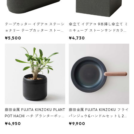
テープカッター イデアコ ステーシ
傘立て イデアコ 9本挿し傘立て ミ
ョナリー テープカッター ストーン
ニキューブ ストーンサンドカラー
サンドカラー 石調 ideaco Station
石調 ideaco Umbrella Stand CUB
¥5,500
¥4,730
ery tape cutter ストーンサンド
E ストーンサンドブラック
ブラック
藤田金属 FUJITA KINZOKU PLANT
藤田金属 FUJITA KINZOKU フライ
POT HACHI ハチ プランターポッ
パンジュウ&ハンドルセット L 24c
ト 3号 ブラック
m ガス火・IH対応 鉄フライパン
¥4,950
¥9,900
ウォルナット