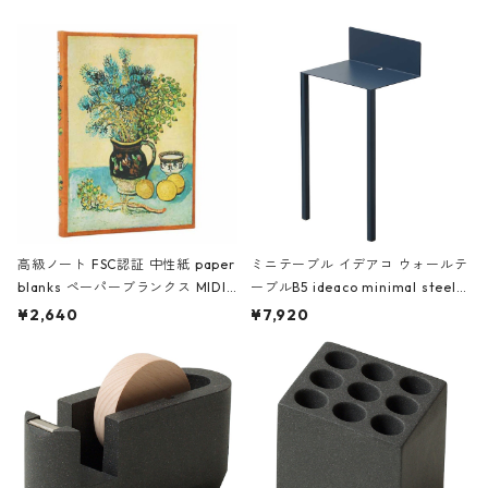
高級ノート FSC認証 中性紙 paper
ミニテーブル イデアコ ウォールテ
blanks ペーパーブランクス MIDI
ーブルB5 ideaco minimal steel f
ハードカバー 罫線 ヴァン・ゴッホ
urniture WALL Table B5 ネイビー
¥2,640
¥7,920
の静物画