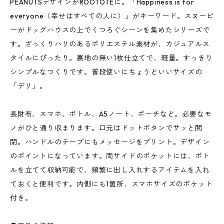
PEANUTSデザインがROOTOTEに。「Happiness is for
everyone（幸せはすべての人に）」がキーワード。スヌーピ
ーがドッグハウスの上でくつろぐシーンを集めたシリーズで
す。ざっくりハリのあるポリエステル素材が、カジュアルス
タイルにぴったり。裏地の無い1枚仕立てで、軽量。すっきり
シンプルなつくりです。普段使いにちょうどいいサイズの
「デリ」。
長財布、スマホ、ボトル、A5ノート、ポーチなど。必要なモ
ノがひと通り収まります。口元はドットボタンでサッと開
閉。ハンドルのテープにもメッセージをプリント。デザイン
のポイントになっています。両サイドのポケットには、ボト
ルを立てて収納可能で、頻繁に出し入れするアイテムを入れ
ておくと便利です。内側にも1箇所、スマホサイズのポケット
付き。