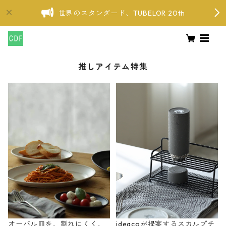
世界のスタンダード、TUBELOR 20th
推しアイテム特集
オーバル皿を、割れにくく、
ideacoが提案するスカルプチ