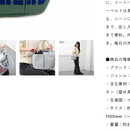
に、トート
ーベルトは
も、シーン
きで、出し
きて便利。
き。毎日の
●商品の情
・ブランド：
・ジャンル
・主な素材
タン（留め
・生産国：
・サイズ：約W
1100mm
・重量：約2