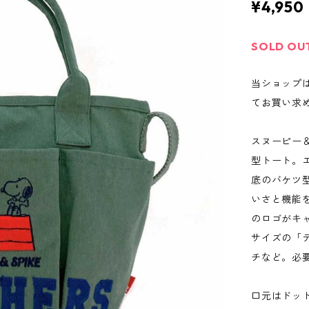
¥4,950
SOLD OU
当ショップ
てお買い求
スヌーピー
型トート。
底のバケツ
いさと機能
のロゴがキ
サイズの「
チなど。必
口元はドッ