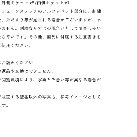
外側ポケット x5/内側ポケット x1
：チェーンステッチのアルファベット部分に、刺繍
上、糸だまり等が見られる場合がございますが、不
いません。刺繍ならではの風合いとしてお楽しみい
たら幸いです。その他、商品に付属する注意書きを
ご使用ください。
にお読みください
の返品や交換はできません。
や閲覧環境により、写真と色合い等が異なる場合が
。
で販売する型番以外の写真も、参考イメージとして
ます。