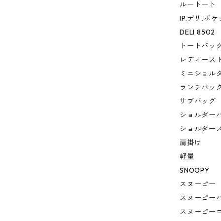
ルートート
IP.デリ.ポ
DELI 8502
トートバッ
レディース
ミニショル
ランチバッ
サブバッグ
ショルダー
ショルダー
肩掛け
軽量
SNOOPY
スヌーピー
スヌーピー
スヌーピー