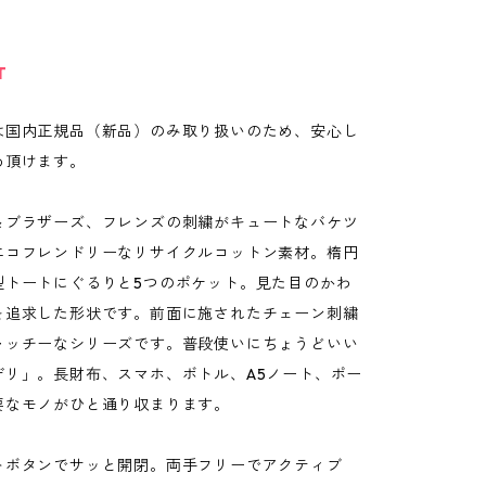
T
は国内正規品（新品）のみ取り扱いのため、安心し
め頂けます。
＆ブラザーズ、フレンズの刺繍がキュートなバケツ
エコフレンドリーなリサイクルコットン素材。楕円
型トートにぐるりと5つのポケット。見た目のかわ
を追求した形状です。前面に施されたチェーン刺繍
ャッチーなシリーズです。普段使いにちょうどいい
デリ」。長財布、スマホ、ボトル、A5ノート、ポー
要なモノがひと通り収まります。
トボタンでサッと開閉。両手フリーでアクティブ