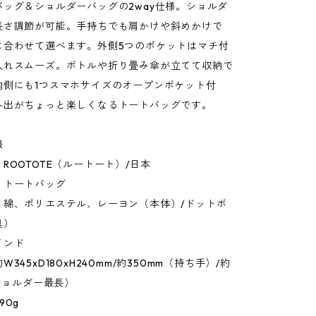
バッグ＆ショルダーバッグの2way仕様。ショルダ
長さ調節が可能。手持ちでも肩かけや斜めかけで
に合わせて選べます。外側5つのポケットはマチ付
入れスムーズ。ボトルや折り畳み傘が立てて収納で
内側にも1つスマホサイズのオープンポケット付
外出がちょっと楽しくなるトートバッグです。
報
ROOTOTE（ルートート）/日本
：トートバッグ
：綿、ポリエステル、レーヨン（本体）/ドットボ
具）
インド
345xD180xH240mm/約350mm（持ち手）/約
（ショルダー最長）
90g