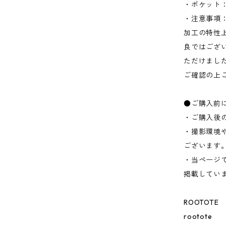
・ポケット：
・注意事項
加工の特性
良ではござ
ただけまし
ご確認の上
●ご購入前
・ご購入後
・撮影環境
ございます
・当ページ
掲載してい
ROOTOTE
rootote