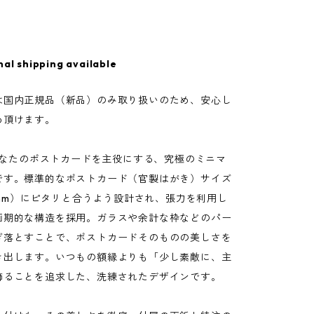
nal shipping available
は国内正規品（新品）のみ取り扱いのため、安心し
め頂けます。
、あなたのポストカードを主役にする、究極のミニマ
です。標準的なポストカード（官製はがき）サイズ
48mm）にピタリと合うよう設計され、張力を利用し
画期的な構造を採用。ガラスや余計な枠などのパー
ぎ落とすことで、ポストカードそのものの美しさを
き出します。いつもの額縁よりも「少し素敵に、主
飾ることを追求した、洗練されたデザインです。