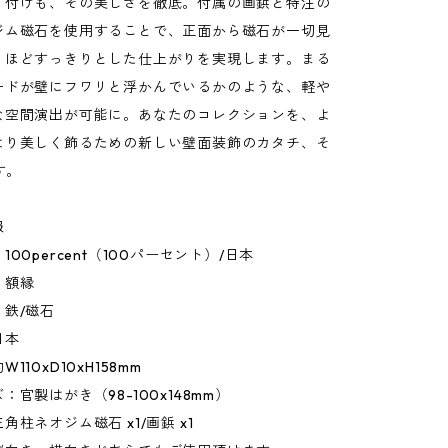
り付けも、その美しさを徹底。付属の画鋲と特注の
ジム磁石を使用することで、正面から磁石が一切見
くほどすっきりとした仕上がりを実現します。まる
ードが壁にフワリと浮かんでいるかのような、軽や
な空間演出が可能に。あなたのコレクションを、よ
より美しく飾るための新しい壁面装飾のカタチ、そ
す。
報
00percent（100パーセント）/日本
：額縁
鉄/磁石
日本
110xD10xH158mm
：官製はがき（98-100x148mm）
角柱ネオジム磁石 x1/画鋲 x1