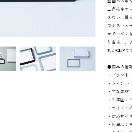
壁面への取
三角柱ネオ
えない、驚
でポストカ
かでモダン
り自由に、
れがCLIPで
●商品の情
・ブランド：1
・ジャンル
・主な素材：
・生産国：
・サイズ：約W
・対応サイズ
・付属品：三