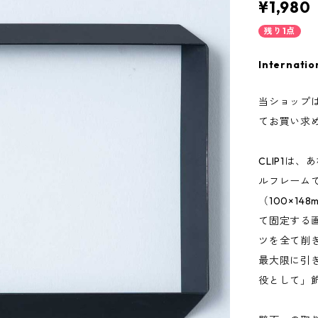
¥1,980
残り1点
Internatio
当ショップ
てお買い求
CLIP1は
ルフレーム
（100×1
て固定する
ツを全て削
最大限に引
役として」