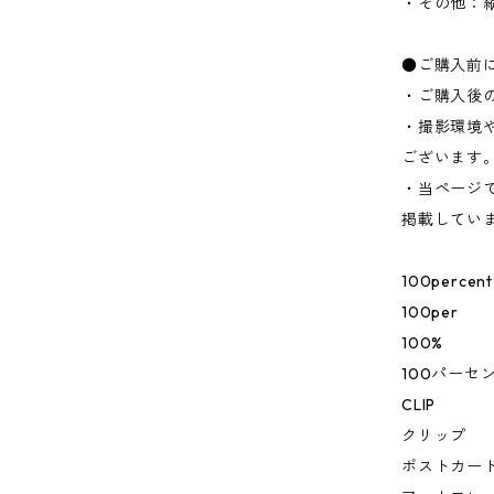
・その他：
●ご購入前
・ご購入後
・撮影環境
ございます
・当ページ
掲載してい
100percent
100per
100%
100パーセ
CLIP
クリップ
ポストカー