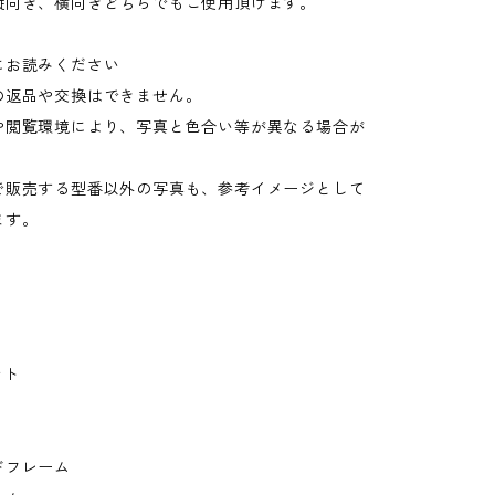
縦向き、横向きどちらでもご使用頂けます。
にお読みください
の返品や交換はできません。
や閲覧環境により、写真と色合い等が異なる場合が
。
で販売する型番以外の写真も、参考イメージとして
ます。
ント
ドフレーム