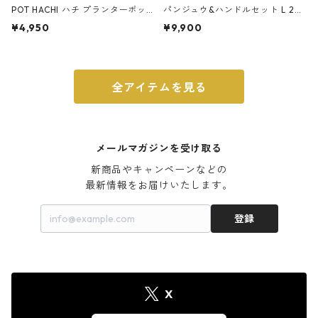
POT HACHI ハチ プランターポッ
パンジュウ&ハンドルセット L 24c
ト 3号 ブラック
m ガス火・IH対応 鉄フライパン
¥4,950
¥9,900
ウォルナット
全アイテムを見る
メールマガジンを受け取る
新商品やキャンペーンなどの

最新情報をお届けいたします。
登録
X