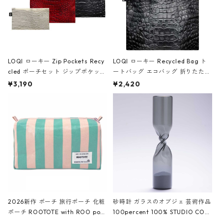
LOQI ローキー Zip Pockets Recy
LOQI ローキー Recycled Bag ト
cled ポーチセット ジップポケット
ートバッグ エコバッグ 折りたたみ
ファスナーポーチ 撥水加工 トラベ
大きめ 撥水加工 収納ポーチ CRO
¥3,190
¥2,420
ルポーチ 化粧ポーチ 3点セット C
CODILE/Black クロコダイル/ブラ
ROCODILE/Black,Burgundy,Off
ック
White クロコダイル/ブラック、バ
ーガンディー、オフホワイト
2026新作 ポーチ 旅行ポーチ 化粧
砂時計 ガラスのオブジェ 芸術作品
ポーチ ROOTOTE with ROO pou
100percent 100% STUDIO COH