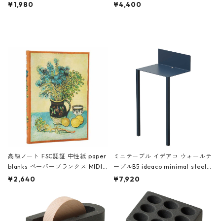
ch 3532 ルートート WR.ポーチ.ラ
AKU Timeless 100パーセント ス
¥1,980
¥4,400
ミネート-W ピンク・ミント
タジオコハク タイムレス Gray グ
レー
高級ノート FSC認証 中性紙 paper
ミニテーブル イデアコ ウォールテ
blanks ペーパーブランクス MIDI
ーブルB5 ideaco minimal steel f
ハードカバー 罫線 ヴァン・ゴッホ
urniture WALL Table B5 ネイビー
¥2,640
¥7,920
の静物画