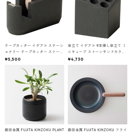
テープカッター イデアコ ステーシ
傘立て イデアコ 9本挿し傘立て ミ
ョナリー テープカッター ストーン
ニキューブ ストーンサンドカラー
サンドカラー 石調 ideaco Station
石調 ideaco Umbrella Stand CUB
¥5,500
¥4,730
ery tape cutter ストーンサンド
E ストーンサンドブラック
ブラック
藤田金属 FUJITA KINZOKU PLANT
藤田金属 FUJITA KINZOKU フライ