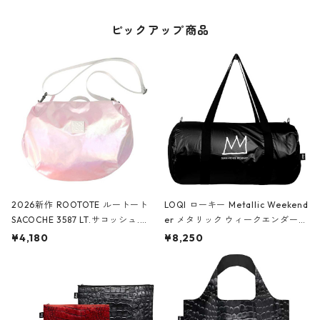
ピックアップ商品
2026新作 ROOTOTE ルートート
LOQI ローキー Metallic Weekend
SACOCHE 3587 LT.サコッシュ.ル
er メタリック ウィークエンダー
ミエ-B ショルダーバッグ グロスピ
ボストンバッグ ショルダーバッグ
¥4,180
¥8,250
ンク
JEAN-MICHEL BASQUIAT/Crown
Black ジャン=ミッシェル・バスキ
ア/クラウン ブラック