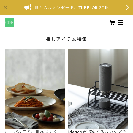
世界のスタンダード、TUBELOR 20th
推しアイテム特集
オーバル皿を、割れにくく、
ideacoが提案するスカルプチ