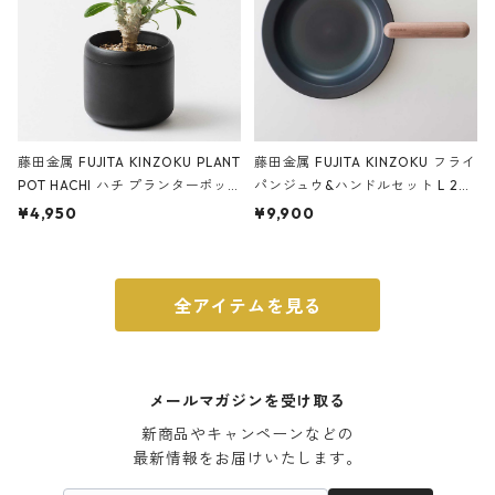
藤田金属 FUJITA KINZOKU PLANT
藤田金属 FUJITA KINZOKU フライ
POT HACHI ハチ プランターポッ
パンジュウ&ハンドルセット L 24c
ト 3号 ブラック
m ガス火・IH対応 鉄フライパン
¥4,950
¥9,900
ウォルナット
全アイテムを見る
メールマガジンを受け取る
新商品やキャンペーンなどの

最新情報をお届けいたします。