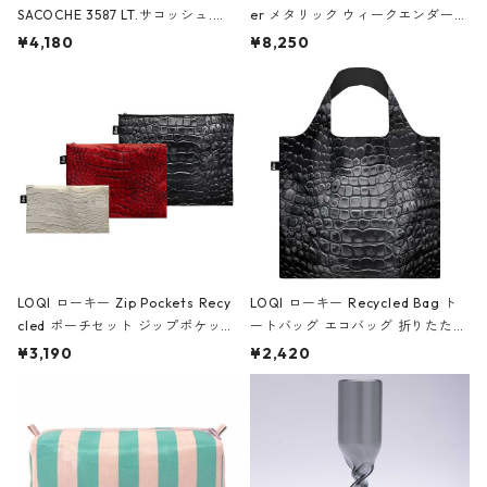
SACOCHE 3587 LT.サコッシュ.ル
er メタリック ウィークエンダー
ミエ-B ショルダーバッグ グロスピ
ボストンバッグ ショルダーバッグ
¥4,180
¥8,250
ンク
JEAN-MICHEL BASQUIAT/Crown
Black ジャン=ミッシェル・バスキ
ア/クラウン ブラック
LOQI ローキー Zip Pockets Recy
LOQI ローキー Recycled Bag ト
cled ポーチセット ジップポケット
ートバッグ エコバッグ 折りたたみ
ファスナーポーチ 撥水加工 トラベ
大きめ 撥水加工 収納ポーチ CRO
¥3,190
¥2,420
ルポーチ 化粧ポーチ 3点セット C
CODILE/Black クロコダイル/ブラ
ROCODILE/Black,Burgundy,Off
ック
White クロコダイル/ブラック、バ
ーガンディー、オフホワイト