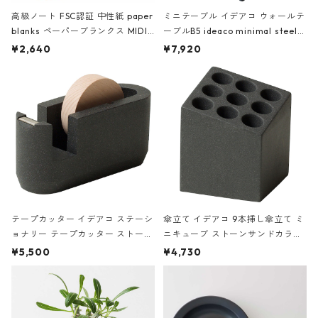
高級ノート FSC認証 中性紙 paper
ミニテーブル イデアコ ウォールテ
blanks ペーパーブランクス MIDI
ーブルB5 ideaco minimal steel f
ハードカバー 罫線 ヴァン・ゴッホ
urniture WALL Table B5 ネイビー
¥2,640
¥7,920
の静物画
テープカッター イデアコ ステーシ
傘立て イデアコ 9本挿し傘立て ミ
ョナリー テープカッター ストーン
ニキューブ ストーンサンドカラー
サンドカラー 石調 ideaco Station
石調 ideaco Umbrella Stand CUB
¥5,500
¥4,730
ery tape cutter ストーンサンド
E ストーンサンドブラック
ブラック