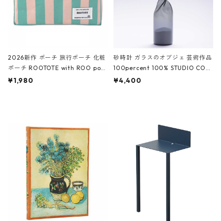
2026新作 ポーチ 旅行ポーチ 化粧
砂時計 ガラスのオブジェ 芸術作品
ポーチ ROOTOTE with ROO pou
100percent 100% STUDIO COH
ch 3532 ルートート WR.ポーチ.ラ
AKU Timeless 100パーセント ス
¥1,980
¥4,400
ミネート-W ピンク・ミント
タジオコハク タイムレス Gray グ
レー