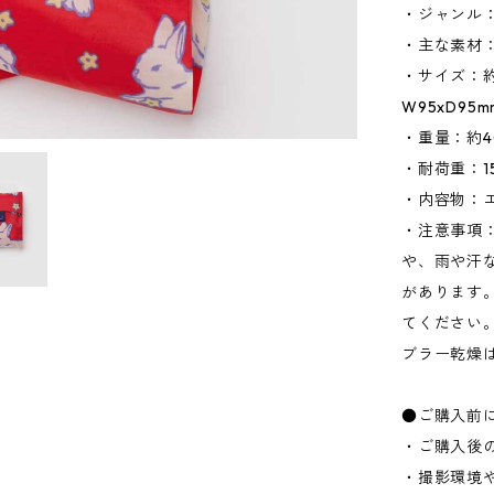
・ジャンル
・主な素材
・サイズ：約W
W95xD95
・重量：約4
・耐荷重：15
・内容物：
・注意事項
や、雨や汗
があります
てください
ブラー乾燥
●ご購入前
・ご購入後
・撮影環境