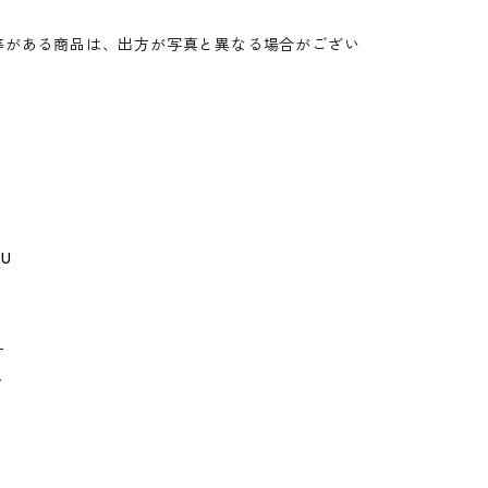
。
等がある商品は、出方が写真と異なる場合がござい
GU
ー
ゥ