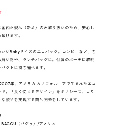
T
は国内正規品（新品）のみ取り扱いのため、安心し
め頂けます。
わいいBabyサイズのエコバック。コンビニなど、ち
お買い物や、ランチバッグに。付属のポーチに収納
ンパクトに持ち運べます。
、2007年、アメリカ カリフォルニアで生まれたエコ
ンド。「長く使えるデザイン」をポリシーに、より
ルな製品を実現する商品開発をしています。
報
BAGGU（バグゥ）/アメリカ