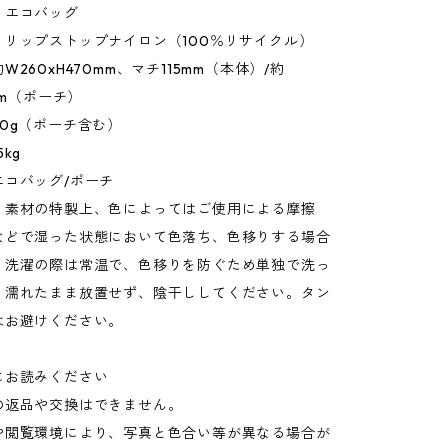
：エコバッグ
：リップストップナイロン（100％リサイクル）
260xH470mm、マチ115mm（本体）/約
mm（ポーチ）
0g（ポーチ含む）
kg
エコバッグ/ポーチ
：素材の特製上、色によってはご使用による摩擦
などで湿った状態において色落ち、色移りする場合
。洗濯の際は常温で、色移りを防ぐため単独で洗っ
。濡れたまま放置せず、陰干ししてください。タン
はお避けください。
にお読みください
の返品や交換はできません。
や閲覧環境により、写真と色合い等が異なる場合が