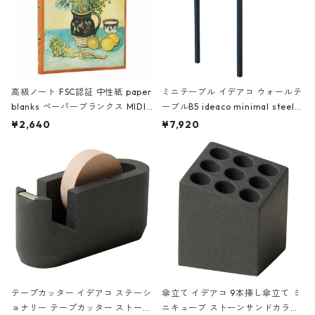
高級ノート FSC認証 中性紙 paper
ミニテーブル イデアコ ウォールテ
blanks ペーパーブランクス MIDI
ーブルB5 ideaco minimal steel f
ハードカバー 罫線 ヴァン・ゴッホ
urniture WALL Table B5 ネイビー
¥2,640
¥7,920
の静物画
テープカッター イデアコ ステーシ
傘立て イデアコ 9本挿し傘立て ミ
ョナリー テープカッター ストーン
ニキューブ ストーンサンドカラー