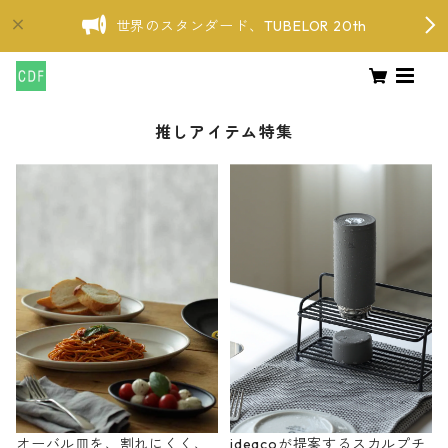
世界のスタンダード、TUBELOR 20th
推しアイテム特集
オーバル皿を、割れにくく、
ideacoが提案するスカルプチ