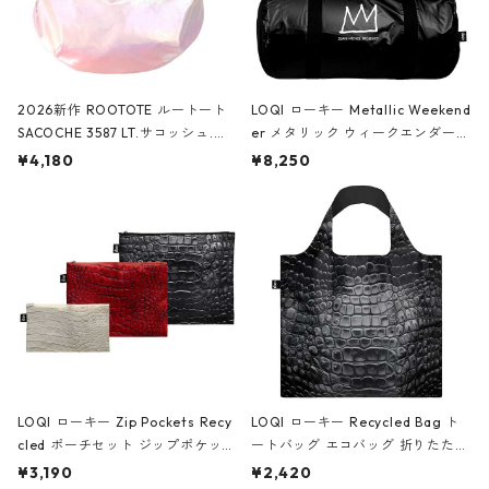
2026新作 ROOTOTE ルートート
LOQI ローキー Metallic Weekend
SACOCHE 3587 LT.サコッシュ.ル
er メタリック ウィークエンダー
ミエ-B ショルダーバッグ グロスピ
ボストンバッグ ショルダーバッグ
¥4,180
¥8,250
ンク
JEAN-MICHEL BASQUIAT/Crown
Black ジャン=ミッシェル・バスキ
ア/クラウン ブラック
LOQI ローキー Zip Pockets Recy
LOQI ローキー Recycled Bag ト
cled ポーチセット ジップポケット
ートバッグ エコバッグ 折りたたみ
ファスナーポーチ 撥水加工 トラベ
大きめ 撥水加工 収納ポーチ CRO
¥3,190
¥2,420