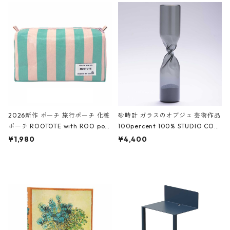
ルポーチ 化粧ポーチ 3点セット C
CODILE/Black クロコダイル/ブラ
ROCODILE/Black,Burgundy,Off
ック
White クロコダイル/ブラック、バ
ーガンディー、オフホワイト
2026新作 ポーチ 旅行ポーチ 化粧
砂時計 ガラスのオブジェ 芸術作品
ポーチ ROOTOTE with ROO pou
100percent 100% STUDIO COH
ch 3532 ルートート WR.ポーチ.ラ
AKU Timeless 100パーセント ス
¥1,980
¥4,400
ミネート-W ピンク・ミント
タジオコハク タイムレス Gray グ
レー