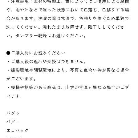
・注意事項：素材の特製上、色によってはご使用による摩擦
や、雨や汗などで湿った状態において色落ち、色移りする場
合があります。洗濯の際は常温で、色移りを防ぐため単独で
洗ってください。濡れたまま放置せず、陰干ししてくださ
い。タンブラー乾燥はお避けください。
●ご購入前にお読みください
・ご購入後の返品や交換はできません。
・撮影環境や閲覧環境により、写真と色合い等が異なる場合
がございます。
・模様や柄等がある商品は、出方が写真と異なる場合がござ
います。
バグゥ
バグー
エコバッグ