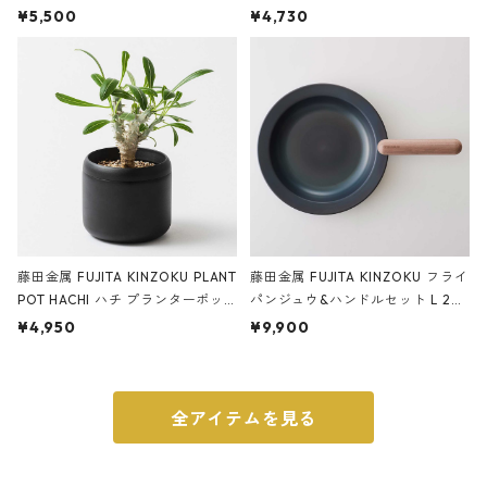
サンドカラー 石調 ideaco Station
石調 ideaco Umbrella Stand CUB
¥5,500
¥4,730
ery tape cutter ストーンサンド
E ストーンサンドブラック
ブラック
藤田金属 FUJITA KINZOKU PLANT
藤田金属 FUJITA KINZOKU フライ
POT HACHI ハチ プランターポッ
パンジュウ&ハンドルセット L 24c
ト 3号 ブラック
m ガス火・IH対応 鉄フライパン
¥4,950
¥9,900
ウォルナット
全アイテムを見る