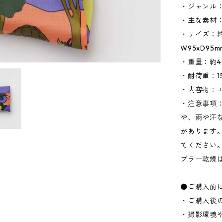
・ジャンル
・主な素材
・サイズ：約W
W95xD95
・重量：約4
・耐荷重：15
・内容物：
・注意事項
や、雨や汗
があります
てください
ブラー乾燥
●ご購入前
・ご購入後
・撮影環境