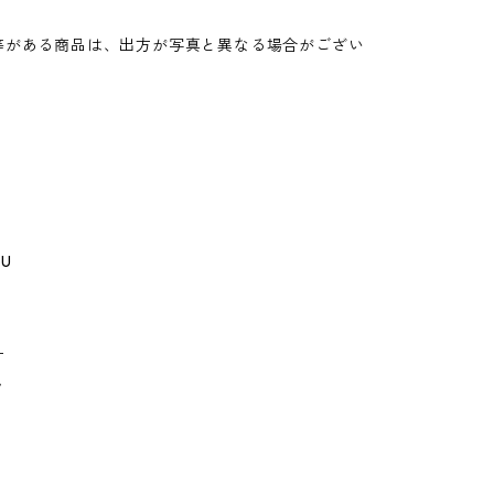
。
等がある商品は、出方が写真と異なる場合がござい
GU
ー
ゥ