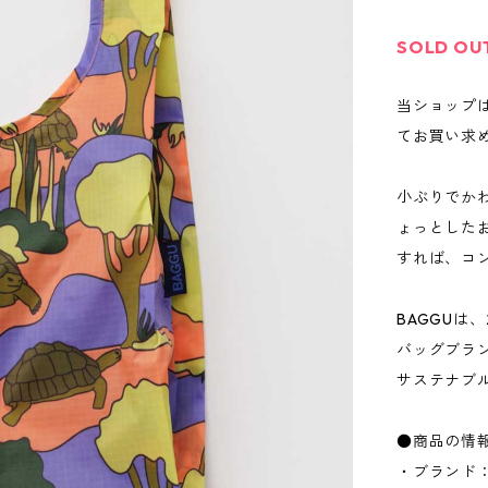
SOLD OU
当ショップ
てお買い求
小ぶりでか
ょっとした
すれば、コ
BAGGUは
バッグブラ
サステナブ
●商品の情
・ブランド：