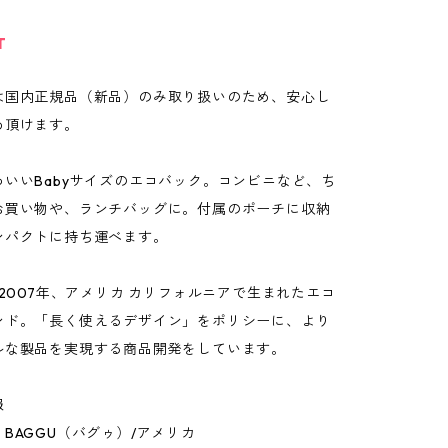
T
は国内正規品（新品）のみ取り扱いのため、安心し
め頂けます。
わいいBabyサイズのエコバック。コンビニなど、ち
お買い物や、ランチバッグに。付属のポーチに収納
ンパクトに持ち運べます。
、2007年、アメリカ カリフォルニアで生まれたエコ
ンド。「長く使えるデザイン」をポリシーに、より
ルな製品を実現する商品開発をしています。
報
BAGGU（バグゥ）/アメリカ