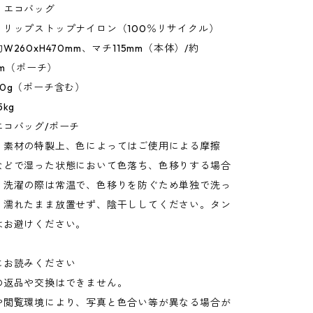
：エコバッグ
：リップストップナイロン（100％リサイクル）
260xH470mm、マチ115mm（本体）/約
mm（ポーチ）
0g（ポーチ含む）
kg
エコバッグ/ポーチ
：素材の特製上、色によってはご使用による摩擦
などで湿った状態において色落ち、色移りする場合
。洗濯の際は常温で、色移りを防ぐため単独で洗っ
。濡れたまま放置せず、陰干ししてください。タン
はお避けください。
にお読みください
の返品や交換はできません。
や閲覧環境により、写真と色合い等が異なる場合が