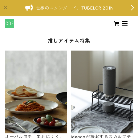
世界のスタンダード、TUBELOR 20th
推しアイテム特集
オーバル皿を、割れにくく、
ideacoが提案するスカルプチ