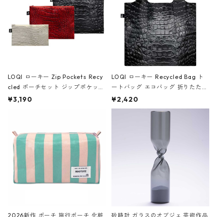
LOQI ローキー Zip Pockets Recy
LOQI ローキー Recycled Bag ト
cled ポーチセット ジップポケット
ートバッグ エコバッグ 折りたたみ
ファスナーポーチ 撥水加工 トラベ
大きめ 撥水加工 収納ポーチ CRO
¥3,190
¥2,420
ルポーチ 化粧ポーチ 3点セット C
CODILE/Black クロコダイル/ブラ
ROCODILE/Black,Burgundy,Off
ック
White クロコダイル/ブラック、バ
ーガンディー、オフホワイト
2026新作 ポーチ 旅行ポーチ 化粧
砂時計 ガラスのオブジェ 芸術作品