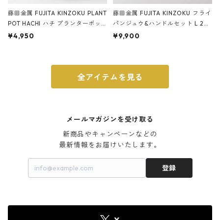
藤田金属 FUJITA KINZOKU PLANT
藤田金属 FUJITA KINZOKU フライ
POT HACHI ハチ プランターポッ
パンジュウ&ハンドルセット L 24c
ト 3号 ブラック
m ガス火・IH対応 鉄フライパン
¥4,950
¥9,900
ウォルナット
全アイテムを見る
メールマガジンを受け取る
新商品やキャンペーンなどの

最新情報をお届けいたします。
登録