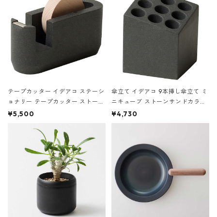
テープカッター イデアコ ステーシ
傘立て イデアコ 9本挿し傘立て ミ
ョナリー テープカッター ストーン
ニキューブ ストーンサンドカラー
サンドカラー 石調 ideaco Station
石調 ideaco Umbrella Stand CUB
¥5,500
¥4,730
ery tape cutter ストーンサンド
E ストーンサンドブラック
ブラック