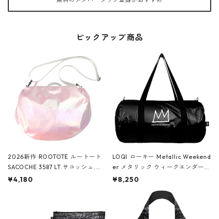
ピックアップ商品
2026新作 ROOTOTE ルートート
LOQI ローキー Metallic Weekend
SACOCHE 3587 LT.サコッシュ.ル
er メタリック ウィークエンダー
ミエ-B ショルダーバッグ グロスピ
ボストンバッグ ショルダーバッグ
¥4,180
¥8,250
ンク
JEAN-MICHEL BASQUIAT/Crown
Black ジャン=ミッシェル・バスキ
ア/クラウン ブラック