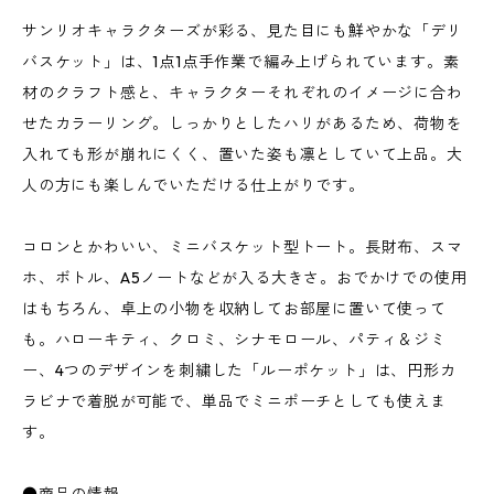
サンリオキャラクターズが彩る、見た目にも鮮やかな「デリ
バスケット」は、1点1点手作業で編み上げられています。素
材のクラフト感と、キャラクターそれぞれのイメージに合わ
せたカラーリング。しっかりとしたハリがあるため、荷物を
入れても形が崩れにくく、置いた姿も凛としていて上品。大
人の方にも楽しんでいただける仕上がりです。
コロンとかわいい、ミニバスケット型トート。長財布、スマ
ホ、ボトル、A5ノートなどが入る大きさ。おでかけでの使用
はもちろん、卓上の小物を収納してお部屋に置いて使って
も。ハローキティ、クロミ、シナモロール、パティ＆ジミ
ー、4つのデザインを刺繍した「ルーポケット」は、円形カ
ラビナで着脱が可能で、単品でミニポーチとしても使えま
す。