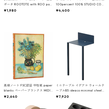
ポーチ ROOTOTE with ROO pou
100percent 100% STUDIO COH
ch 3532 ルートート WR.ポーチ.ラ
AKU Timeless 100パーセント ス
¥1,980
¥4,400
ミネート-W ピンク・ミント
タジオコハク タイムレス Gray グ
レー
高級ノート FSC認証 中性紙 paper
ミニテーブル イデアコ ウォールテ
blanks ペーパーブランクス MIDI
ーブルB5 ideaco minimal steel f
ハードカバー 罫線 ヴァン・ゴッホ
urniture WALL Table B5 ネイビー
¥2,640
¥7,920
の静物画