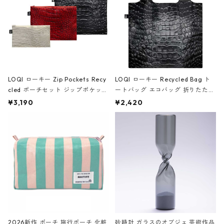
LOQI ローキー Zip Pockets Recy
LOQI ローキー Recycled Bag ト
cled ポーチセット ジップポケット
ートバッグ エコバッグ 折りたたみ
ファスナーポーチ 撥水加工 トラベ
大きめ 撥水加工 収納ポーチ CRO
¥3,190
¥2,420
ルポーチ 化粧ポーチ 3点セット C
CODILE/Black クロコダイル/ブラ
ROCODILE/Black,Burgundy,Off
ック
White クロコダイル/ブラック、バ
ーガンディー、オフホワイト
2026新作 ポーチ 旅行ポーチ 化粧
砂時計 ガラスのオブジェ 芸術作品