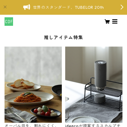
世界のスタンダード、TUBELOR 20th
推しアイテム特集
オーバル皿を、割れにくく、
ideacoが提案するスカルプチ