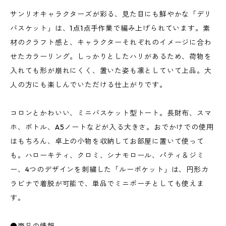
サンリオキャラクターズが彩る、見た目にも鮮やかな「デリ
バスケット」は、1点1点手作業で編み上げられています。素
材のクラフト感と、キャラクターそれぞれのイメージに合わ
せたカラーリング。しっかりとしたハリがあるため、荷物を
入れても形が崩れにくく、置いた姿も凛としていて上品。大
人の方にも楽しんでいただける仕上がりです。
コロンとかわいい、ミニバスケット型トート。長財布、スマ
ホ、ボトル、A5ノートなどが入る大きさ。おでかけでの使用
はもちろん、卓上の小物を収納してお部屋に置いて使って
も。ハローキティ、クロミ、シナモロール、パティ＆ジミ
ー、4つのデザインを刺繍した「ルーポケット」は、円形カ
ラビナで着脱が可能で、単品でミニポーチとしても使えま
す。