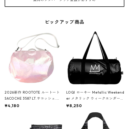
ピックアップ商品
2026新作 ROOTOTE ルートート
LOQI ローキー Metallic Weekend
SACOCHE 3587 LT.サコッシュ.ル
er メタリック ウィークエンダー
ミエ-B ショルダーバッグ グロスピ
ボストンバッグ ショルダーバッグ
¥4,180
¥8,250
ンク
JEAN-MICHEL BASQUIAT/Crown
Black ジャン=ミッシェル・バスキ
ア/クラウン ブラック