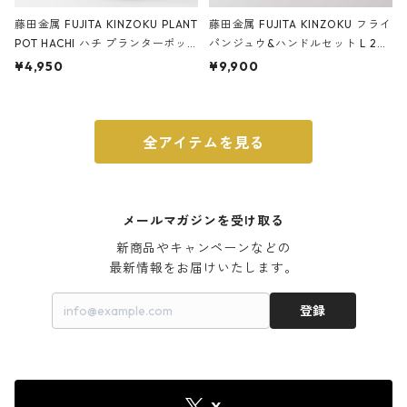
藤田金属 FUJITA KINZOKU PLANT
藤田金属 FUJITA KINZOKU フライ
POT HACHI ハチ プランターポッ
パンジュウ&ハンドルセット L 24c
ト 3号 ブラック
m ガス火・IH対応 鉄フライパン
¥4,950
¥9,900
ウォルナット
全アイテムを見る
メールマガジンを受け取る
新商品やキャンペーンなどの

最新情報をお届けいたします。
登録