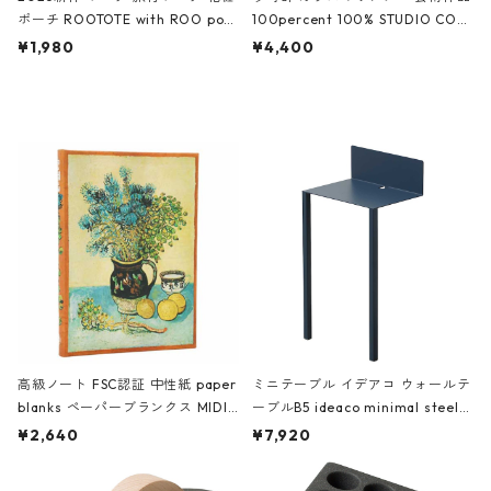
ポーチ ROOTOTE with ROO pou
100percent 100% STUDIO COH
ch 3532 ルートート WR.ポーチ.ラ
AKU Timeless 100パーセント ス
¥1,980
¥4,400
ミネート-W ピンク・ミント
タジオコハク タイムレス Gray グ
レー
高級ノート FSC認証 中性紙 paper
ミニテーブル イデアコ ウォールテ
blanks ペーパーブランクス MIDI
ーブルB5 ideaco minimal steel f
ハードカバー 罫線 ヴァン・ゴッホ
urniture WALL Table B5 ネイビー
¥2,640
¥7,920
の静物画