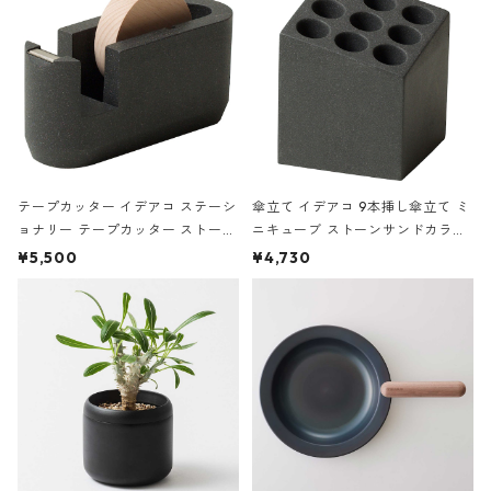
テープカッター イデアコ ステーシ
傘立て イデアコ 9本挿し傘立て ミ
ョナリー テープカッター ストーン
ニキューブ ストーンサンドカラー
サンドカラー 石調 ideaco Station
石調 ideaco Umbrella Stand CUB
¥5,500
¥4,730
ery tape cutter ストーンサンド
E ストーンサンドブラック
ブラック