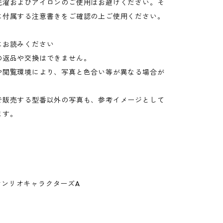
洗濯およびアイロンのご使用はお避けください。そ
に付属する注意書きをご確認の上ご使用ください。
にお読みください
の返品や交換はできません。
や閲覧環境により、写真と色合い等が異なる場合が
。
で販売する型番以外の写真も、参考イメージとして
ます。
t.サンリオキャラクターズA