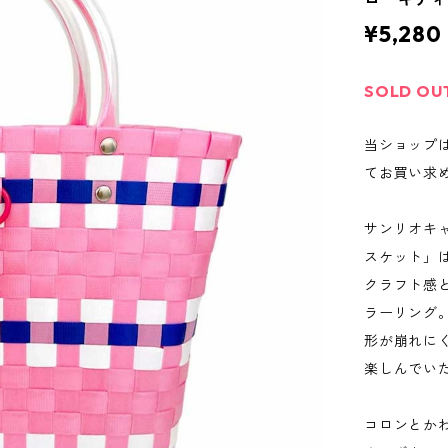
¥5,280
SOLD OU
当ショップ
てお買い求
サンリオキ
スケット」
クラフト感
ラーリング
形が崩れに
楽しんでい
コロンとか