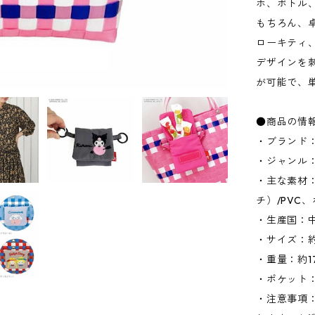
ホ、ボトル
もちろん、
ローキティ
デザインを
が可能で、
●商品の情
・ブランド：
・ジャンル
・主な素材
チ）/PVC
・生産国：
・サイズ：約W
・重量：約1
・ポケット：
・注意事項