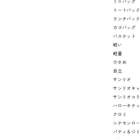
ミニバッグ
トートバッ
ランチバッ
カゴバッグ
バスケット
軽い
軽量
小さめ
自立
サンリオ
サンリオキ
サンリオコ
ハローキテ
クロミ
シナモンロ
パティ＆ジ