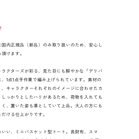
T
は国内正規品（新品）のみ取り扱いのため、安心し
め頂けます。
ャラクターズが彩る、見た目にも鮮やかな「デリバ
は、1点1点手作業で編み上げられています。素材の
と、キャラクターそれぞれのイメージに合わせたカ
。しっかりとしたハリがあるため、荷物を入れても
くく、置いた姿も凛としていて上品。大人の方にも
ただける仕上がりです。
わいい、ミニバスケット型トート。長財布、スマ