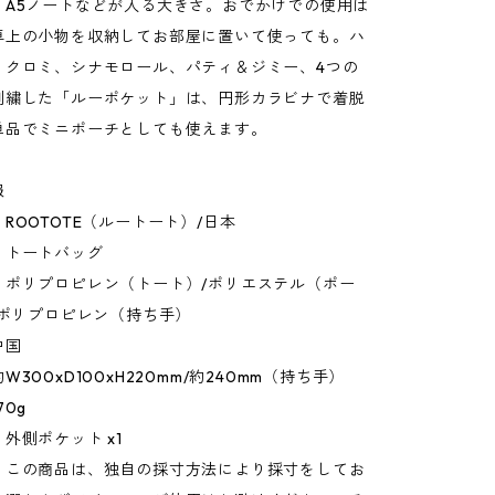
、A5ノートなどが入る大きさ。おでかけでの使用は
卓上の小物を収納してお部屋に置いて使っても。ハ
、クロミ、シナモロール、パティ＆ジミー、4つの
刺繍した「ルーポケット」は、円形カラビナで着脱
単品でミニポーチとしても使えます。
報
ROOTOTE（ルートート）/日本
：トートバッグ
：ポリプロピレン（トート）/ポリエステル（ポー
、ポリプロピレン（持ち手）
中国
300xD100xH220mm/約240mm（持ち手）
70g
外側ポケット x1
：この商品は、独自の採寸方法により採寸をしてお