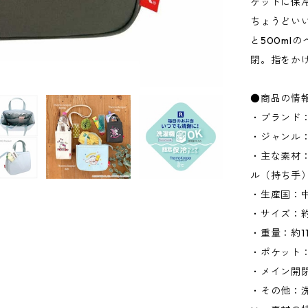
ケットに保
ちょうどいい
と500ml
閉。指をか
●商品の情
・ブランド：
・ジャンル
・主な素材：
ル（持ち手
・生産国：
・サイズ：約W
・重量：約11
・ポケット：
・メイン開
・その他：