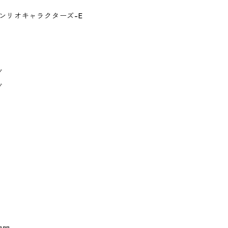
.サンリオキャラクターズ-E
グ
グ