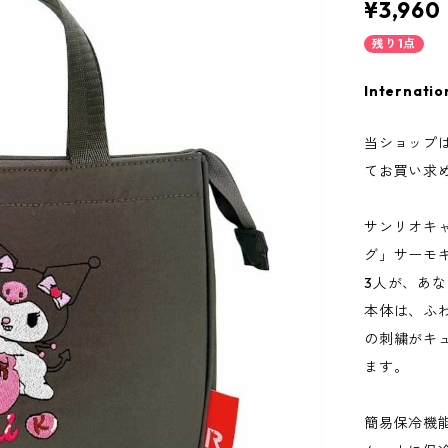
¥3,960
残り1点
Internatio
当ショップ
てお買い求
サンリオキ
グ」サーモ
3人が、あ
本体は、ふ
の刺繍がキ
ます。
簡易保冷機