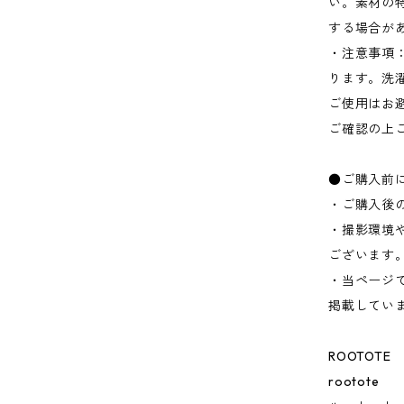
い。素材の
する場合が
・注意事項
ります。洗
ご使用はお
ご確認の上
●ご購入前
・ご購入後
・撮影環境
ございます
・当ページ
掲載してい
ROOTOTE
rootote