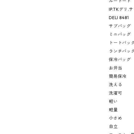
ルートート
IP.TKデリ
DELI 8481
サブバッグ
ミニバッグ
トートバッ
ランチバッ
保冷バッグ
お弁当
簡易保冷
洗える
洗濯可
軽い
軽量
小さめ
自立