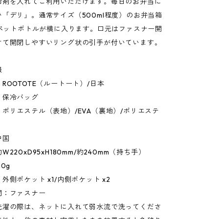
冷剤を入れてご利用いただけます。毎日のお弁当に
「デリ」。通常サイズ（500ml程度）のお弁当箱
のペットボトルが横に入ります。口元はファスナー開
けて開閉しやすいリング状の引手が付いています。
報
ROOTOTE（ルートート）/日本
：保冷バッグ
ポリエステル（表地）/EVA（裏地）/ポリエステ
）
中国
220xD95xH180mm/約240mm（持ち手）
0g
外側ポケット x1/内側ポケット x2
閉：ファスナー
洗濯の際は、ネットに入れて弱水流で洗ってくださ