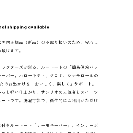
nal shipping available
は国内正規品（新品）のみ取り扱いのため、安心し
め頂けます。
ャラクターズが彩る、ルートートの「簡易保冷バッ
キーパー。ハローキティ、クロミ、シナモロールの
なたのお出かけを「おいしく、楽しく」サポート。
わっと軽い仕上がり。サンリオの人気者とスイーツ
ュートです。洗濯可能で、衛生的にご利用いただけ
能付きルートート「サーモキーパー」。インナーポ