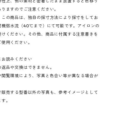
特性上、他の素材と密着したまま放置すると色移り
ありますのでご注意ください。
：この商品は、独自の採寸方法により採寸をしてお
濯機弱水流（40℃まで）にて可能です。アイロンの
避けください。その他、商品に付属する注意書きを
ご使用ください。
にお読みください
の返品や交換はできません。
や閲覧環境により、写真と色合い等が異なる場合が
。
で販売する型番以外の写真も、参考イメージとして
ます。