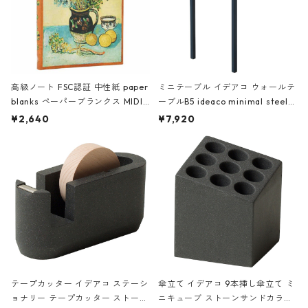
高級ノート FSC認証 中性紙 paper
ミニテーブル イデアコ ウォールテ
blanks ペーパーブランクス MIDI
ーブルB5 ideaco minimal steel f
ハードカバー 罫線 ヴァン・ゴッホ
urniture WALL Table B5 ネイビー
¥2,640
¥7,920
の静物画
テープカッター イデアコ ステーシ
傘立て イデアコ 9本挿し傘立て ミ
ョナリー テープカッター ストーン
ニキューブ ストーンサンドカラー