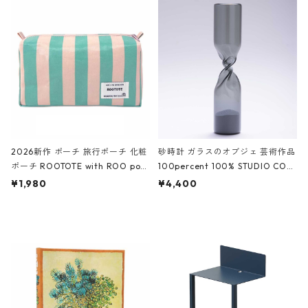
ROCODILE/Black,Burgundy,Off
ック
White クロコダイル/ブラック、バ
ーガンディー、オフホワイト
2026新作 ポーチ 旅行ポーチ 化粧
砂時計 ガラスのオブジェ 芸術作品
ポーチ ROOTOTE with ROO pou
100percent 100% STUDIO COH
ch 3532 ルートート WR.ポーチ.ラ
AKU Timeless 100パーセント ス
¥1,980
¥4,400
ミネート-W ピンク・ミント
タジオコハク タイムレス Gray グ
レー