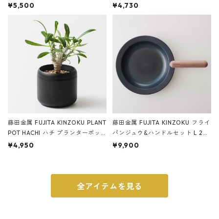
サンドカラー 石調 ideaco Station
石調 ideaco Umbrella Stand CUB
¥5,500
¥4,730
ery tape cutter ストーンサンド
E ストーンサンドブラック
ブラック
藤田金属 FUJITA KINZOKU PLANT
藤田金属 FUJITA KINZOKU フライ
POT HACHI ハチ プランターポッ
パンジュウ&ハンドルセット L 24c
ト 3号 ブラック
m ガス火・IH対応 鉄フライパン
¥4,950
¥9,900
ウォルナット
全アイテムを見る