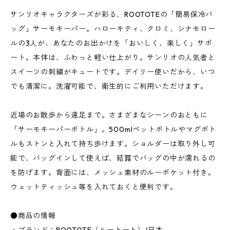
サンリオキャラクターズが彩る、ROOTOTEの「簡易保冷バ
ッグ」サーモキーパー。ハローキティ、クロミ、シナモロー
ルの3人が、あなたのお出かけを「おいしく、楽しく」サポ
ート。本体は、ふわっと軽い仕上がり。サンリオの人気者と
スイーツの刺繍がキュートです。デイリー使いだから、いつ
でも清潔に。洗濯可能で、衛生的にご利用いただけます。
近場のお散歩から遠足まで。さまざまなシーンのおともに
「サーモキーパーボトル」。500mlペットボトルやマグボト
ルもストンと入れて持ち歩けます。ショルダーは取り外し可
能で、バッグインして使えば、結露でバッグの中が濡れるの
を防げます。背面には、メッシュ素材のルーポケット付き。
ウェットティッシュ等を入れておくと便利です。
●商品の情報