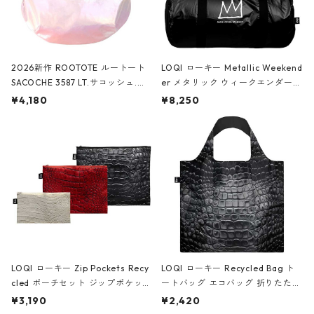
2026新作 ROOTOTE ルートート
LOQI ローキー Metallic Weekend
SACOCHE 3587 LT.サコッシュ.ル
er メタリック ウィークエンダー
ミエ-B ショルダーバッグ グロスピ
ボストンバッグ ショルダーバッグ
¥4,180
¥8,250
ンク
JEAN-MICHEL BASQUIAT/Crown
Black ジャン=ミッシェル・バスキ
ア/クラウン ブラック
LOQI ローキー Zip Pockets Recy
LOQI ローキー Recycled Bag ト
cled ポーチセット ジップポケット
ートバッグ エコバッグ 折りたたみ
ファスナーポーチ 撥水加工 トラベ
大きめ 撥水加工 収納ポーチ CRO
¥3,190
¥2,420
ルポーチ 化粧ポーチ 3点セット C
CODILE/Black クロコダイル/ブラ