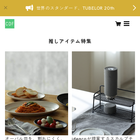
世界のスタンダード、TUBELOR 20th
推しアイテム特集
オーバル皿を、割れにくく、
ideacoが提案するスカルプチ