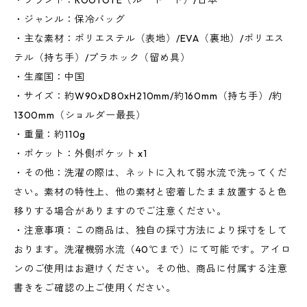
・ブランド：ROOTOTE（ルートート）/日本
・ジャンル：保冷バッグ
・主な素材：ポリエステル（表地）/EVA（裏地）/ポリエス
テル（持ち手）/プラホック（留め具）
・生産国：中国
・サイズ：約W90xD80xH210mm/約160mm（持ち手）/約
1300mm（ショルダー最長）
・重量：約110g
・ポケット：外側ポケット x1
・その他：洗濯の際は、ネットに入れて弱水流で洗ってくだ
さい。素材の特性上、他の素材と密着したまま放置すると色
移りする場合がありますのでご注意ください。
・注意事項：この商品は、独自の採寸方法により採寸をして
おります。洗濯機弱水流（40℃まで）にて可能です。アイロ
ンのご使用はお避けください。その他、商品に付属する注意
書きをご確認の上ご使用ください。