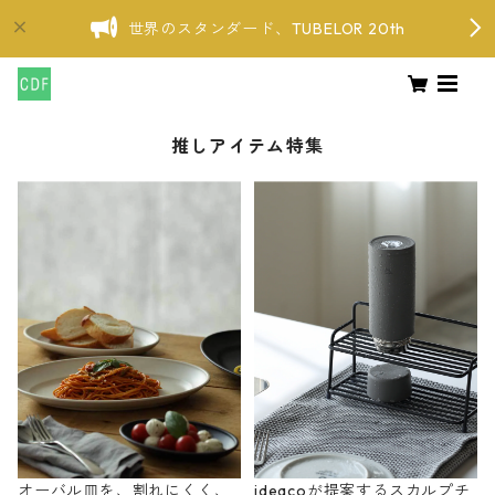
世界のスタンダード、TUBELOR 20th
推しアイテム特集
オーバル皿を、割れにくく、
ideacoが提案するスカルプチ