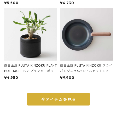
サンドカラー 石調 ideaco Station
石調 ideaco Umbrella Stand CUB
¥5,500
¥4,730
ery tape cutter ストーンサンド
E ストーンサンドブラック
ブラック
藤田金属 FUJITA KINZOKU PLANT
藤田金属 FUJITA KINZOKU フライ
POT HACHI ハチ プランターポッ
パンジュウ&ハンドルセット L 24c
ト 3号 ブラック
m ガス火・IH対応 鉄フライパン
¥4,950
¥9,900
ウォルナット
全アイテムを見る