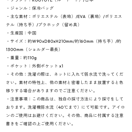
・ブランド：ROOTOTE（ルートート）/日本
・ジャンル：保冷バッグ
・主な素材：ポリエステル（表地）/EVA（裏地）/ポリエス
テル（持ち手）/プラホック（留め具）
・生産国：中国
・サイズ：約W90xD80xH210mm/約160mm（持ち手）/約
1300mm（ショルダー最長）
・重量：約110g
・ポケット：外側ポケット x1
・その他：洗濯の際は、ネットに入れて弱水流で洗ってくだ
さい。素材の特性上、他の素材と密着したまま放置すると色
移りする場合がありますのでご注意ください。
・注意事項：この商品は、独自の採寸方法により採寸をして
おります。洗濯機弱水流（40℃まで）にて可能です。アイロ
ンのご使用はお避けください。その他、商品に付属する注意
書きをご確認の上ご使用ください。