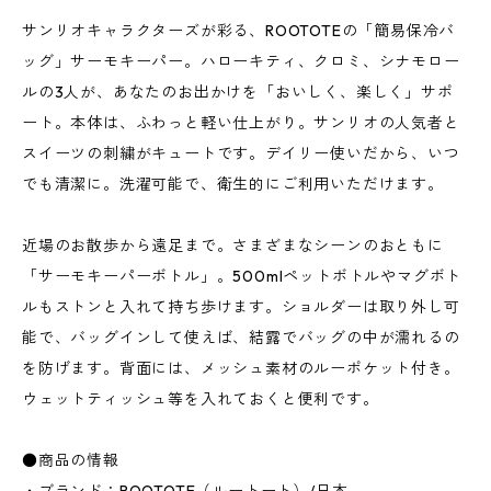
サンリオキャラクターズが彩る、ROOTOTEの「簡易保冷バ
ッグ」サーモキーパー。ハローキティ、クロミ、シナモロー
ルの3人が、あなたのお出かけを「おいしく、楽しく」サポ
ート。本体は、ふわっと軽い仕上がり。サンリオの人気者と
スイーツの刺繍がキュートです。デイリー使いだから、いつ
でも清潔に。洗濯可能で、衛生的にご利用いただけます。
近場のお散歩から遠足まで。さまざまなシーンのおともに
「サーモキーパーボトル」。500mlペットボトルやマグボト
ルもストンと入れて持ち歩けます。ショルダーは取り外し可
能で、バッグインして使えば、結露でバッグの中が濡れるの
を防げます。背面には、メッシュ素材のルーポケット付き。
ウェットティッシュ等を入れておくと便利です。
●商品の情報