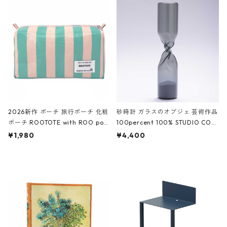
ROCODILE/Black,Burgundy,Off
ック
White クロコダイル/ブラック、バ
ーガンディー、オフホワイト
2026新作 ポーチ 旅行ポーチ 化粧
砂時計 ガラスのオブジェ 芸術作品
ポーチ ROOTOTE with ROO pou
100percent 100% STUDIO COH
ch 3532 ルートート WR.ポーチ.ラ
AKU Timeless 100パーセント ス
¥1,980
¥4,400
ミネート-W ピンク・ミント
タジオコハク タイムレス Gray グ
レー