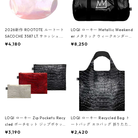
2026新作 ROOTOTE ルートート
LOQI ローキー Metallic Weekend
SACOCHE 3587 LT.サコッシュ.ル
er メタリック ウィークエンダー
ミエ-B ショルダーバッグ グロスピ
ボストンバッグ ショルダーバッグ
¥4,180
¥8,250
ンク
JEAN-MICHEL BASQUIAT/Crown
Black ジャン=ミッシェル・バスキ
ア/クラウン ブラック
LOQI ローキー Zip Pockets Recy
LOQI ローキー Recycled Bag ト
cled ポーチセット ジップポケット
ートバッグ エコバッグ 折りたたみ
ファスナーポーチ 撥水加工 トラベ
大きめ 撥水加工 収納ポーチ CRO
¥3,190
¥2,420
ルポーチ 化粧ポーチ 3点セット C
CODILE/Black クロコダイル/ブラ