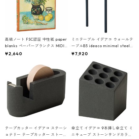
高級ノート FSC認証 中性紙 paper
ミニテーブル イデアコ ウォールテ
blanks ペーパーブランクス MIDI
ーブルB5 ideaco minimal steel f
ハードカバー 罫線 ヴァン・ゴッホ
urniture WALL Table B5 ネイビー
¥2,640
¥7,920
の静物画
テープカッター イデアコ ステーシ
傘立て イデアコ 9本挿し傘立て ミ
ョナリー テープカッター ストーン
ニキューブ ストーンサンドカラー