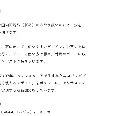
T
は国内正規品（新品）のみ取り扱いのため、安心し
め頂けます。
も、肩にかけても使いやすいデザイン。お買い物は
旅行に、ジムにと使い方は様々。付属のポーチに収
コンパクトに持ち歩けます。
、2007年、カリフォルニアで生まれたエコバッグブ
長く使えるデザイン」をポリシーに、よりサステナ
を実現する商品開発をしています。
報
BAGGU（バグゥ）/アメリカ