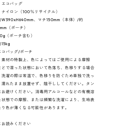
：エコバッグ
ナイロン（100％リサイクル）
W390xH640mm、マチ150mm（本体）/約
20mm（ポーチ）
0g（ポーチ含む）
5kg
エコバッグ/ポーチ
：素材の特製上、色によってはご使用による摩擦
などで湿った状態において色落ち、色移りする場合
。洗濯の際は常温で、色移りを防ぐため単独で洗っ
。濡れたまま放置せず、陰干ししてください。タン
はお避けください。消毒用アルコールなどの有機溶
た状態での摩擦、または頻繁な洗濯により、生地表
たり色が薄くなる可能性があります。
にお読みください