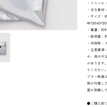
・ジャンル
・主な素材：
・サイズ：約
W120xD1
・重量：約9
・耐荷重：約1
・内容物：
・注意事項
や、雨や汗
があります
てください
ブラー乾燥
剤が付着し
面が剥離し
●ご購入前