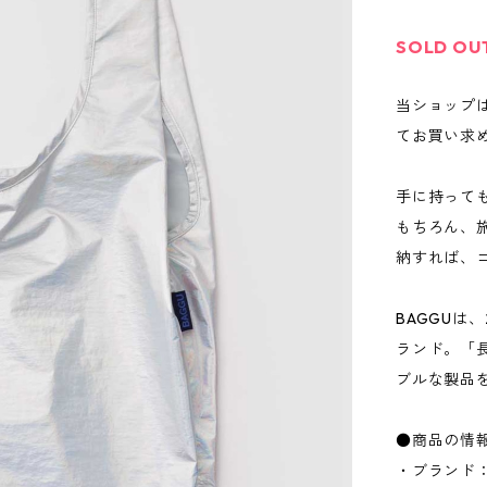
SOLD OU
当ショップ
てお買い求
手に持って
もちろん、
納すれば、
BAGGUは
ランド。「
ブルな製品
●商品の情
・ブランド：