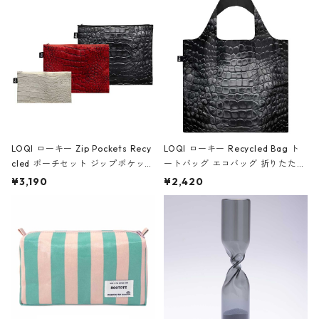
Black ジャン=ミッシェル・バスキ
ア/クラウン ブラック
LOQI ローキー Zip Pockets Recy
LOQI ローキー Recycled Bag ト
cled ポーチセット ジップポケット
ートバッグ エコバッグ 折りたたみ
ファスナーポーチ 撥水加工 トラベ
大きめ 撥水加工 収納ポーチ CRO
¥3,190
¥2,420
ルポーチ 化粧ポーチ 3点セット C
CODILE/Black クロコダイル/ブラ
ROCODILE/Black,Burgundy,Off
ック
White クロコダイル/ブラック、バ
ーガンディー、オフホワイト