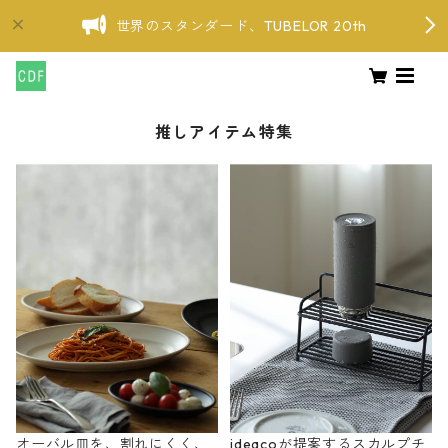
世界のスタンダード、TUBELOR 20th
推しアイテム特集
オーバル皿を、割れにくく、
ideacoが提案するスカルプチ