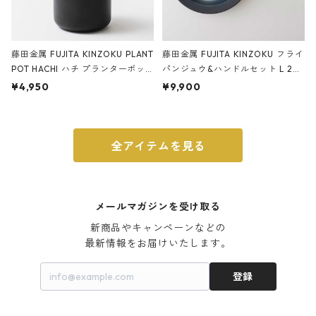
藤田金属 FUJITA KINZOKU PLANT
藤田金属 FUJITA KINZOKU フライ
POT HACHI ハチ プランターポッ
パンジュウ&ハンドルセット L 24c
ト 3号 ブラック
m ガス火・IH対応 鉄フライパン
¥4,950
¥9,900
ウォルナット
全アイテムを見る
メールマガジンを受け取る
新商品やキャンペーンなどの

最新情報をお届けいたします。
登録