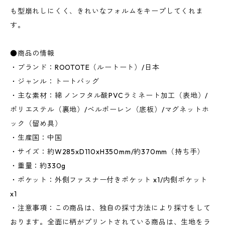
も型崩れしにくく、きれいなフォルムをキープしてくれま
す。
●商品の情報
・ブランド：ROOTOTE（ルートート）/日本
・ジャンル：トートバッグ
・主な素材：綿 ノンフタル酸PVCラミネート加工（表地）/
ポリエステル（裏地）/ベルポーレン（底板）/マグネットホ
ック（留め具）
・生産国：中国
・サイズ：約W285xD110xH350mm/約370mm（持ち手）
・重量：約330g
・ポケット：外側ファスナー付きポケット x1/内側ポケット
x1
・注意事項：この商品は、独自の採寸方法により採寸をして
おります。全面に柄がプリントされている商品は、生地をラ