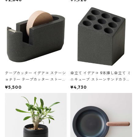
の静物画
テープカッター イデアコ ステーシ
傘立て イデアコ 9本挿し傘立て ミ
ョナリー テープカッター ストーン
ニキューブ ストーンサンドカラー
サンドカラー 石調 ideaco Station
石調 ideaco Umbrella Stand CUB
¥5,500
¥4,730
ery tape cutter ストーンサンド
E ストーンサンドブラック
ブラック