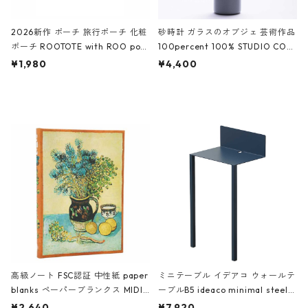
2026新作 ポーチ 旅行ポーチ 化粧
砂時計 ガラスのオブジェ 芸術作品
ポーチ ROOTOTE with ROO pou
100percent 100% STUDIO COH
ch 3532 ルートート WR.ポーチ.ラ
AKU Timeless 100パーセント ス
¥1,980
¥4,400
ミネート-W ピンク・ミント
タジオコハク タイムレス Gray グ
レー
高級ノート FSC認証 中性紙 paper
ミニテーブル イデアコ ウォールテ
blanks ペーパーブランクス MIDI
ーブルB5 ideaco minimal steel f
ハードカバー 罫線 ヴァン・ゴッホ
urniture WALL Table B5 ネイビー
¥2,640
¥7,920