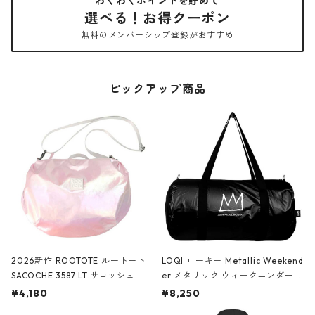
わくわくポイントを貯めて
選べる！お得クーポン
無料のメンバーシップ登録がおすすめ
ピックアップ商品
2026新作 ROOTOTE ルートート
LOQI ローキー Metallic Weekend
SACOCHE 3587 LT.サコッシュ.ル
er メタリック ウィークエンダー
ミエ-B ショルダーバッグ グロスピ
ボストンバッグ ショルダーバッグ
¥4,180
¥8,250
ンク
JEAN-MICHEL BASQUIAT/Crown