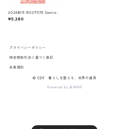
2026新作 ROOTOTE Sanrio
ルートート サンリオ A-quatr
¥5,280
e 8471 IP.アーキャトル.ラミ.
サンリオキャラクターズB トー
トバッグ サブバッグ レッスン
バッグ マイメロディ
プライバシーポリシー
特定商取引法に基づく表記
会員規約
© CDF 暮らしを整える、世界の道具
Powered by