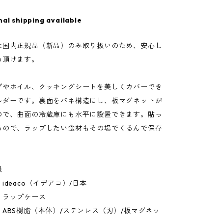
nal shipping available
は国内正規品（新品）のみ取り扱いのため、安心し
め頂けます。
プやホイル、クッキングシートを美しくカバーでき
ルダーです。裏面をバネ構造にし、板マグネットが
ので、曲面の冷蔵庫にも水平に設置できます。貼っ
るので、ラップしたい食材もその場でくるんで保存
報
ideaco（イデアコ）/日本
：ラップケース
ABS樹脂（本体）/ステンレス（刃）/板マグネッ