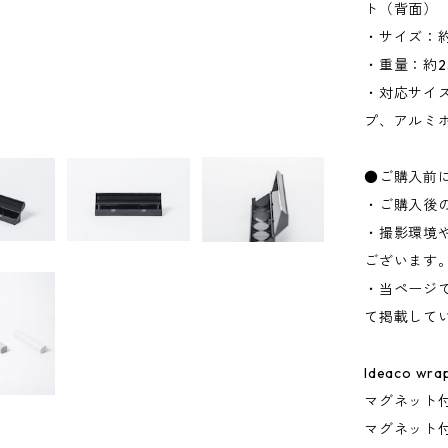
ト（背面）
・サイズ：約W
・重量：約2
・対応サイズ
プ、アルミ
●ご購入前
・ご購入後
・撮影環境
ございます
・当ページ
て掲載して
Ideaco wra
マグネット付
マグネット