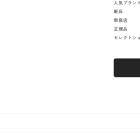
人気ブラン
新品
取扱店
正規品
セレクトシ