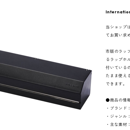
Internatio
当ショップ
てお買い求
市販のラッ
るラップホ
付いている
たまま使え
できます。
●商品の情
・ブランド：
・ジャンル
・主な素材：