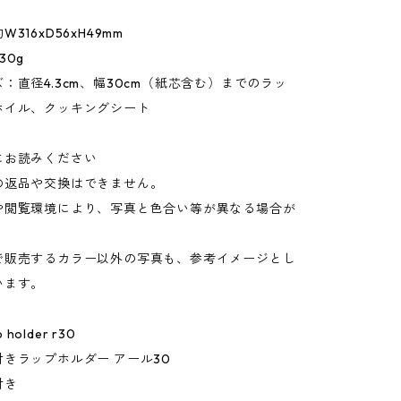
316xD56xH49mm
30g
：直径4.3cm、幅30cm（紙芯含む）までのラッ
ホイル、クッキングシート
にお読みください
の返品や交換はできません。
や閲覧環境により、写真と色合い等が異なる場合が
。
で販売するカラー以外の写真も、参考イメージとし
います。
p holder r30
きラップホルダー アール30
付き