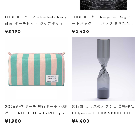
LOQI ローキー Zip Pockets Recy
LOQI ローキー Recycled Bag ト
cled ポーチセット ジップポケット
ートバッグ エコバッグ 折りたたみ
ファスナーポーチ 撥水加工 トラベ
大きめ 撥水加工 収納ポーチ CRO
¥3,190
¥2,420
ルポーチ 化粧ポーチ 3点セット C
CODILE/Black クロコダイル/ブラ
ROCODILE/Black,Burgundy,Off
ック
White クロコダイル/ブラック、バ
ーガンディー、オフホワイト
2026新作 ポーチ 旅行ポーチ 化粧
砂時計 ガラスのオブジェ 芸術作品
ポーチ ROOTOTE with ROO pou
100percent 100% STUDIO COH
ch 3532 ルートート WR.ポーチ.ラ
AKU Timeless 100パーセント ス
¥1,980
¥4,400
ミネート-W ピンク・ミント
タジオコハク タイムレス Gray グ
レー