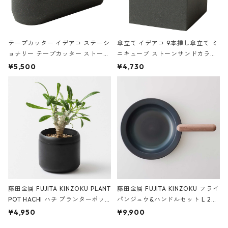
テープカッター イデアコ ステーシ
傘立て イデアコ 9本挿し傘立て ミ
ョナリー テープカッター ストーン
ニキューブ ストーンサンドカラー
サンドカラー 石調 ideaco Station
石調 ideaco Umbrella Stand CUB
¥5,500
¥4,730
ery tape cutter ストーンサンド
E ストーンサンドブラック
ブラック
藤田金属 FUJITA KINZOKU PLANT
藤田金属 FUJITA KINZOKU フライ
POT HACHI ハチ プランターポッ
パンジュウ&ハンドルセット L 24c
ト 3号 ブラック
m ガス火・IH対応 鉄フライパン
¥4,950
¥9,900
ウォルナット