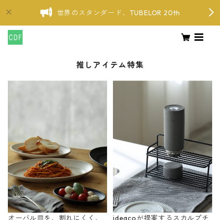
世界のスタンダード、TUBELOR 20th
推しアイテム特集
オーバル皿を、割れにくく、
ideacoが提案するスカルプチ