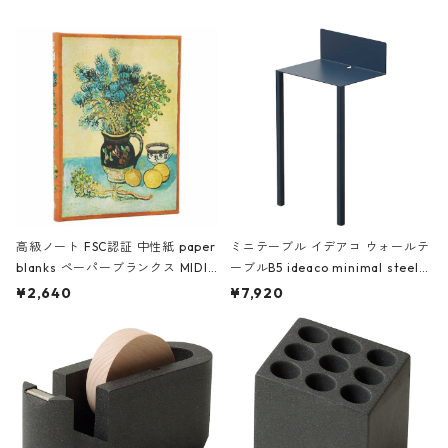
高級ノート FSC認証 中性紙 paper
ミニテーブル イデアコ ウォールテ
blanks ペーパーブランクス MIDI
ーブルB5 ideaco minimal steel f
ハードカバー 罫線 ヴァン・ゴッホ
urniture WALL Table B5 ネイビー
¥2,640
¥7,920
の静物画