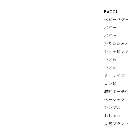
BAGGU
ベビーバグ
バグー
バグゥ
折りたたみ
ショッピン
小さめ
小さい
ミニサイズ
コンビニ
収納ポーチ
ベーシック
シンプル
おしゃれ
人気ブラン