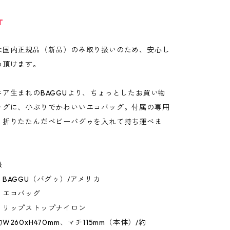
T
は国内正規品（新品）のみ取り扱いのため、安心し
め頂けます。
ニア生まれのBAGGUより、ちょっとしたお買い物
ッグに、小ぶりでかわいいエコバッグ。付属の専用
、折りたたんだベビーバグゥを入れて持ち運べま
報
BAGGU（バグゥ）/アメリカ
：エコバッグ
：リップストップナイロン
260xH470mm、マチ115mm（本体）/約