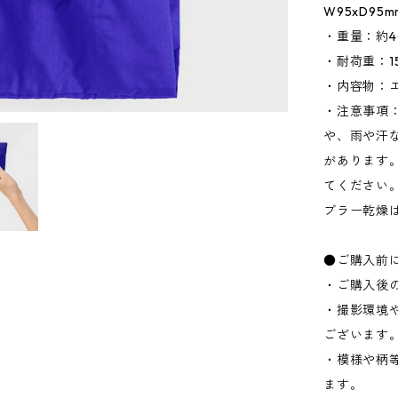
W95xD95
・重量：約4
・耐荷重：15
・内容物：
・注意事項
や、雨や汗
があります
てください
ブラー乾燥
●ご購入前
・ご購入後
・撮影環境
ございます
・模様や柄
ます。