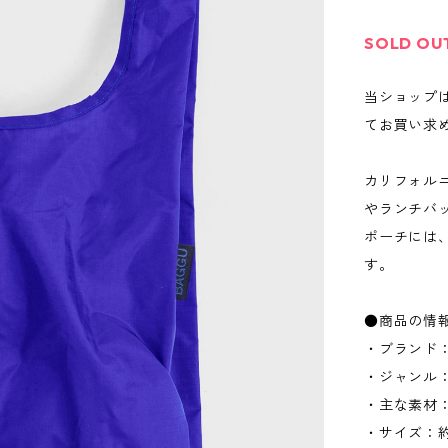
SOLD OU
当ショップ
てお買い求
カリフォル
やランチバ
ポーチには
す。
●商品の情
・ブランド：
・ジャンル
・主な素材
・サイズ：約W