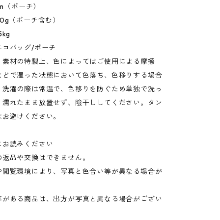
mm（ポーチ）
0g（ポーチ含む）
kg
エコバッグ/ポーチ
：素材の特製上、色によってはご使用による摩擦
などで湿った状態において色落ち、色移りする場合
。洗濯の際は常温で、色移りを防ぐため単独で洗っ
。濡れたまま放置せず、陰干ししてください。タン
はお避けください。
にお読みください
の返品や交換はできません。
や閲覧環境により、写真と色合い等が異なる場合が
。
等がある商品は、出方が写真と異なる場合がござい