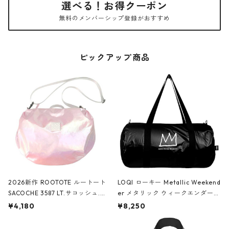
選べる！お得クーポン
無料のメンバーシップ登録がおすすめ
ピックアップ商品
2026新作 ROOTOTE ルートート
LOQI ローキー Metallic Weekend
SACOCHE 3587 LT.サコッシュ.ル
er メタリック ウィークエンダー
ミエ-B ショルダーバッグ グロスピ
ボストンバッグ ショルダーバッグ
¥4,180
¥8,250
ンク
JEAN-MICHEL BASQUIAT/Crown
Black ジャン=ミッシェル・バスキ