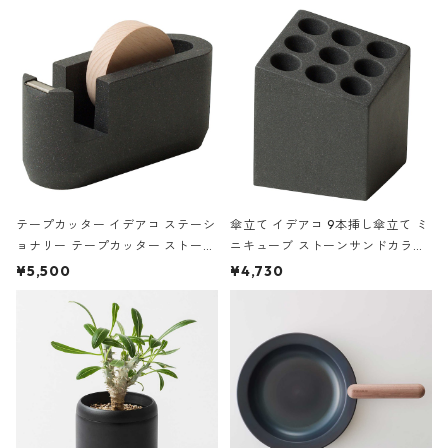
の静物画
テープカッター イデアコ ステーシ
傘立て イデアコ 9本挿し傘立て ミ
ョナリー テープカッター ストーン
ニキューブ ストーンサンドカラー
サンドカラー 石調 ideaco Station
石調 ideaco Umbrella Stand CUB
¥5,500
¥4,730
ery tape cutter ストーンサンド
E ストーンサンドブラック
ブラック