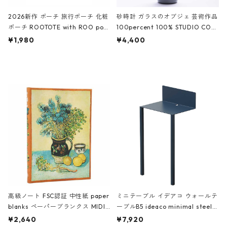
2026新作 ポーチ 旅行ポーチ 化粧
砂時計 ガラスのオブジェ 芸術作品
ポーチ ROOTOTE with ROO pou
100percent 100% STUDIO COH
ch 3532 ルートート WR.ポーチ.ラ
AKU Timeless 100パーセント ス
¥1,980
¥4,400
ミネート-W ピンク・ミント
タジオコハク タイムレス Gray グ
レー
高級ノート FSC認証 中性紙 paper
ミニテーブル イデアコ ウォールテ
blanks ペーパーブランクス MIDI
ーブルB5 ideaco minimal steel f
ハードカバー 罫線 ヴァン・ゴッホ
urniture WALL Table B5 ネイビー
¥2,640
¥7,920