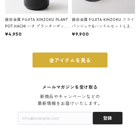
藤田金属 FUJITA KINZOKU PLANT
藤田金属 FUJITA KINZOKU フライ
POT HACHI ハチ プランターポッ
パンジュウ&ハンドルセット L 24c
ト 3号 ブラック
m ガス火・IH対応 鉄フライパン
¥4,950
¥9,900
ウォルナット
全アイテムを見る
メールマガジンを受け取る
新商品やキャンペーンなどの

最新情報をお届けいたします。
登録