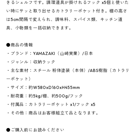
きるシェルフです。調理道具が掛けれるフック x5個と使いた
い時にサッと取り出せるカトラリーポケット付き。棚の高さ
は5cm間隔で変えられ、調味料、スパイス類、キッチン道
具、小物類を一括収納できます。
●商品の情報
・ブランド：YAMAZAKI（山崎実業）/日本
・ジャンル：収納ラック
・主な素材：スチール 粉体塗装（本体）/ABS樹脂（カトラリ
ーポケット）
・サイズ：約W580xD160xH455mm
・耐荷重：約5kg/棚、約500g/フック
・付属品：カトラリーポケット x1/フック x5
・その他：商品はお客様組立て品となります。
●ご購入前にお読みください