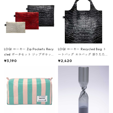
ア/クラウン ブラック
LOQI ローキー Zip Pockets Recy
LOQI ローキー Recycled Bag ト
cled ポーチセット ジップポケット
ートバッグ エコバッグ 折りたたみ
ファスナーポーチ 撥水加工 トラベ
大きめ 撥水加工 収納ポーチ CRO
¥3,190
¥2,420
ルポーチ 化粧ポーチ 3点セット C
CODILE/Black クロコダイル/ブラ
ROCODILE/Black,Burgundy,Off
ック
White クロコダイル/ブラック、バ
ーガンディー、オフホワイト