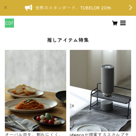
世界のスタンダード、TUBELOR 20th
推しアイテム特集
オーバル皿を、割れにくく、
ideacoが提案するスカルプチ