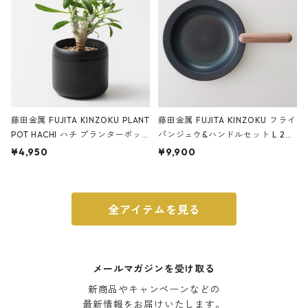
藤田金属 FUJITA KINZOKU PLANT
藤田金属 FUJITA KINZOKU フライ
POT HACHI ハチ プランターポッ
パンジュウ&ハンドルセット L 24c
ト 3号 ブラック
m ガス火・IH対応 鉄フライパン
¥4,950
¥9,900
ウォルナット
全アイテムを見る
メールマガジンを受け取る
新商品やキャンペーンなどの

最新情報をお届けいたします。