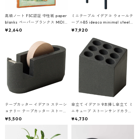
高級ノート FSC認証 中性紙 paper
ミニテーブル イデアコ ウォールテ
blanks ペーパーブランクス MIDI
ーブルB5 ideaco minimal steel f
ハードカバー 罫線 ヴァン・ゴッホ
urniture WALL Table B5 ネイビー
¥2,640
¥7,920
の静物画
テープカッター イデアコ ステーシ
傘立て イデアコ 9本挿し傘立て ミ
ョナリー テープカッター ストーン
ニキューブ ストーンサンドカラー
サンドカラー 石調 ideaco Station
石調 ideaco Umbrella Stand CUB
¥5,500
¥4,730
ery tape cutter ストーンサンド
E ストーンサンドブラック
ブラック