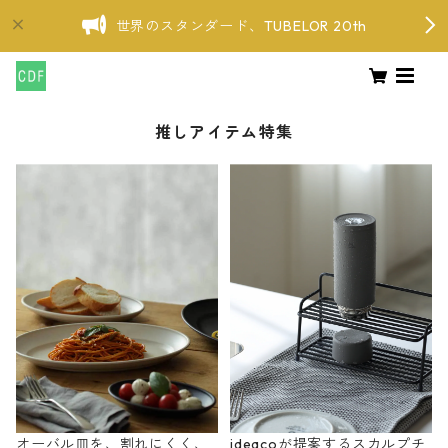
世界のスタンダード、TUBELOR 20th
推しアイテム特集
オーバル皿を、割れにくく、
ideacoが提案するスカルプチ