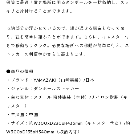
保管に最適！置き場所に困るダンボールを一括収納し、スッ
キリと片付けることができます。
収納部分が浮かせているので、紐が通せる構造となってお
り、紐を簡単に結ぶことができます。さらに、キャスター付
きで移動もラクラク。必要な場所への移動が簡単に行え、ス
トッカーの利便性がさらに高まります。
●商品の情報
・ブランド：YAMAZAKI（山崎実業）/日本
・ジャンル：ダンボールストッカー
・主な素材：スチール 粉体塗装（本体）/ナイロン樹脂（キ
ャスター）
・生産国：中国
・サイズ：約W300xD230xH435mm（キャスター含む）/約
W300xD135xH340mm（収納内寸）