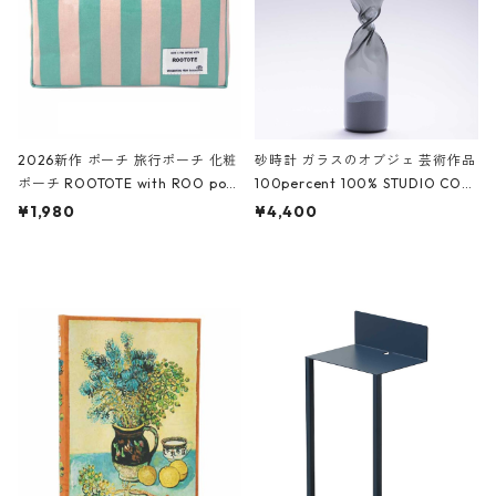
2026新作 ポーチ 旅行ポーチ 化粧
砂時計 ガラスのオブジェ 芸術作品
ポーチ ROOTOTE with ROO pou
100percent 100% STUDIO COH
ch 3532 ルートート WR.ポーチ.ラ
AKU Timeless 100パーセント ス
¥1,980
¥4,400
ミネート-W ピンク・ミント
タジオコハク タイムレス Gray グ
レー