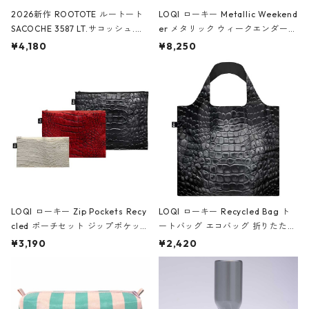
2026新作 ROOTOTE ルートート
LOQI ローキー Metallic Weekend
SACOCHE 3587 LT.サコッシュ.ル
er メタリック ウィークエンダー
ミエ-B ショルダーバッグ グロスピ
ボストンバッグ ショルダーバッグ
¥4,180
¥8,250
ンク
JEAN-MICHEL BASQUIAT/Crown
Black ジャン=ミッシェル・バスキ
ア/クラウン ブラック
LOQI ローキー Zip Pockets Recy
LOQI ローキー Recycled Bag ト
cled ポーチセット ジップポケット
ートバッグ エコバッグ 折りたたみ
ファスナーポーチ 撥水加工 トラベ
大きめ 撥水加工 収納ポーチ CRO
¥3,190
¥2,420
ルポーチ 化粧ポーチ 3点セット C
CODILE/Black クロコダイル/ブラ
ROCODILE/Black,Burgundy,Off
ック
White クロコダイル/ブラック、バ
ーガンディー、オフホワイト