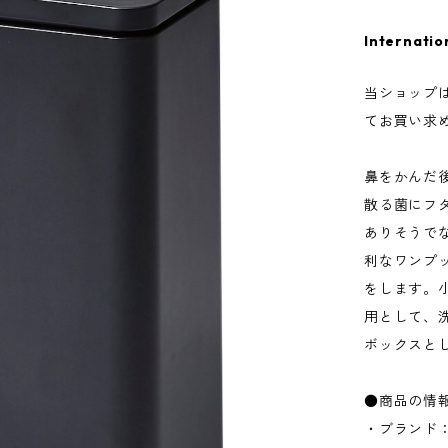
Internatio
当ショップ
てお買い求
鼻をかんだ
散る菌にフ
ありそうで
利なワンプ
をします。
用として、
ボックスと
●商品の情
・ブランド：