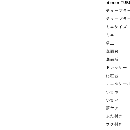
ideaco TUB
チューブラ
チューブラ
ミニサイズ
ミニ
卓上
洗面台
洗面所
ドレッサー
化粧台
サニタリー
小さめ
小さい
蓋付き
ふた付き
フタ付き