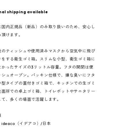
nal shipping available
は国内正規品（新品）のみ取り扱いのため、安心し
め頂けます。
後のティッシュや使用済みマスクから空気中に飛び
タをする衛生ゴミ箱。スリムな小型、衛生ゴミ箱に
なかったサイズの3リットル容量。フタの開閉は便
ッシュオープン。パッキン仕様で、嫌な臭いにフタ
小型タイプの蓋付きゴミ箱で、キッチンでの生ゴミ
洗面所での卓上ゴミ箱、トイレポットやサニタリー
して、多くの場面で活躍します。
報
ideaco（イデアコ）/日本