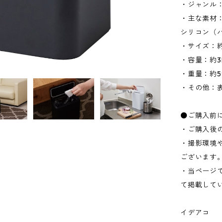
・ジャンル
・主な素材：
シリコン（
・サイズ：約W
・容量：約3
・重量：約5
・その他：
●ご購入前
・ご購入後
・撮影環境
ございます
・当ページ
て掲載して
イデアコ