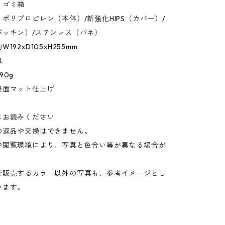
：ゴミ箱
ポリプロピレン（本体）/新強化HIPS（カバー）/
パッキン）/ステンレス（バネ）
192xD105xH255mm
L
90g
表面マット仕上げ
にお読みください
の返品や交換はできません。
や閲覧環境により、写真と色合い等が異なる場合が
。
で販売するカラー以外の写真も、参考イメージとし
います。