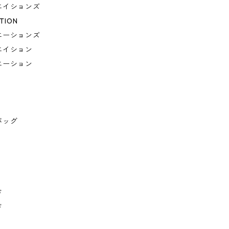
エイションズ
TION
エーションズ
エイション
エーション
バッグ
ド
ド