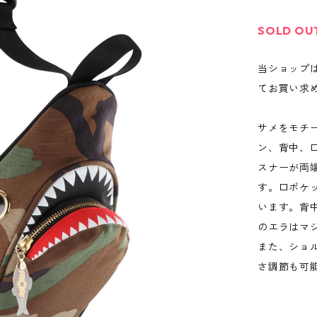
SOLD OU
当ショップ
てお買い求
サメをモチ
ン、背中、
スナーが両
す。口ポケ
います。背
のエラはマ
また、ショ
さ調節も可