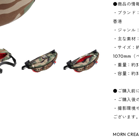
●商品の情
・ブランド：
香港
・ジャンル
・主な素材
・サイズ：約W
1070mm
・重量：約3
・容量：約3
●ご購入前
・ご購入後
・撮影環境
ございます
MORN CR