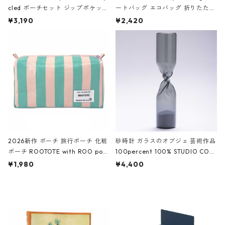
cled ポーチセット ジップポケット
ートバッグ エコバッグ 折りたたみ
ファスナーポーチ 撥水加工 トラベ
大きめ 撥水加工 収納ポーチ CRO
¥3,190
¥2,420
ルポーチ 化粧ポーチ 3点セット C
CODILE/Black クロコダイル/ブラ
ROCODILE/Black,Burgundy,Off
ック
White クロコダイル/ブラック、バ
ーガンディー、オフホワイト
2026新作 ポーチ 旅行ポーチ 化粧
砂時計 ガラスのオブジェ 芸術作品
ポーチ ROOTOTE with ROO pou
100percent 100% STUDIO COH
ch 3532 ルートート WR.ポーチ.ラ
AKU Timeless 100パーセント ス
¥1,980
¥4,400
ミネート-W ピンク・ミント
タジオコハク タイムレス Gray グ
レー