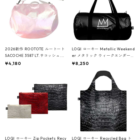
2026新作 ROOTOTE ルートート
LOQI ローキー Metallic Weekend
SACOCHE 3587 LT.サコッシュ.ル
er メタリック ウィークエンダー
ミエ-B ショルダーバッグ グロスピ
ボストンバッグ ショルダーバッグ
¥4,180
¥8,250
ンク
JEAN-MICHEL BASQUIAT/Crown
Black ジャン=ミッシェル・バスキ
ア/クラウン ブラック
LOQI ローキー Zip Pockets Recy
LOQI ローキー Recycled Bag ト