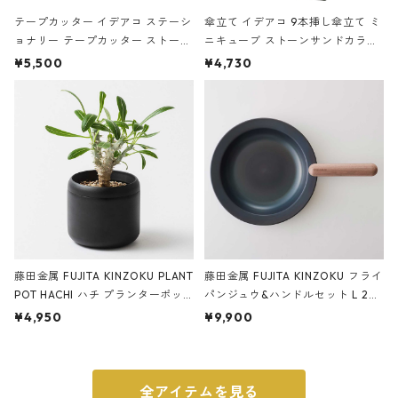
テープカッター イデアコ ステーシ
傘立て イデアコ 9本挿し傘立て ミ
ョナリー テープカッター ストーン
ニキューブ ストーンサンドカラー
サンドカラー 石調 ideaco Station
石調 ideaco Umbrella Stand CUB
¥5,500
¥4,730
ery tape cutter ストーンサンド
E ストーンサンドブラック
ブラック
藤田金属 FUJITA KINZOKU PLANT
藤田金属 FUJITA KINZOKU フライ
POT HACHI ハチ プランターポッ
パンジュウ&ハンドルセット L 24c
ト 3号 ブラック
m ガス火・IH対応 鉄フライパン
¥4,950
¥9,900
ウォルナット
全アイテムを見る