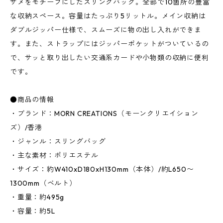
サメをモチーフにしたスリングバッグ。全部で10箇所の豊富
な収納スペース。容量はたっぷり5リットル。メイン収納は
ダブルジッパー仕様で、スムーズに物の出し入れができま
す。また、ストラップにはジッパーポケットがついているの
で、サッと取り出したい交通系カードや小物類の収納に便利
です。
●商品の情報
・ブランド：MORN CREATIONS（モーンクリエイション
ズ）/香港
・ジャンル：スリングバッグ
・主な素材：ポリエステル
・サイズ：約W410xD180xH130mm（本体）/約L650〜
1300mm（ベルト）
・重量：約495g
・容量：約5L