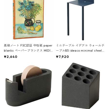
高級ノート FSC認証 中性紙 paper
ミニテーブル イデアコ ウォールテ
blanks ペーパーブランクス MIDI
ーブルB5 ideaco minimal steel f
ハードカバー 罫線 ヴァン・ゴッホ
urniture WALL Table B5 ネイビー
¥2,640
¥7,920
の静物画