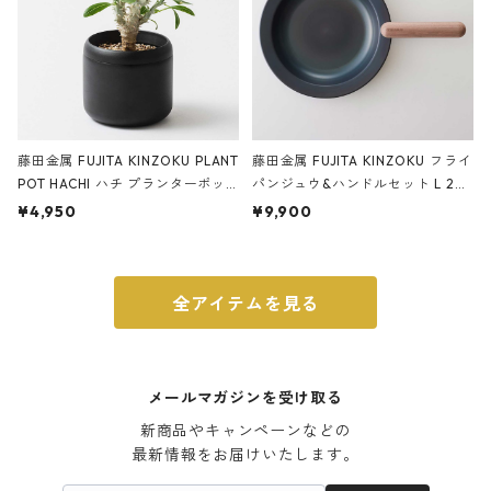
藤田金属 FUJITA KINZOKU PLANT
藤田金属 FUJITA KINZOKU フライ
POT HACHI ハチ プランターポッ
パンジュウ&ハンドルセット L 24c
ト 3号 ブラック
m ガス火・IH対応 鉄フライパン
¥4,950
¥9,900
ウォルナット
全アイテムを見る
メールマガジンを受け取る
新商品やキャンペーンなどの

最新情報をお届けいたします。