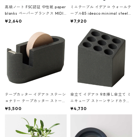
高級ノート FSC認証 中性紙 paper
ミニテーブル イデアコ ウォールテ
blanks ペーパーブランクス MIDI
ーブルB5 ideaco minimal steel f
ハードカバー 罫線 ヴァン・ゴッホ
urniture WALL Table B5 ネイビー
¥2,640
¥7,920
の静物画
テープカッター イデアコ ステーシ
傘立て イデアコ 9本挿し傘立て ミ
ョナリー テープカッター ストーン
ニキューブ ストーンサンドカラー
サンドカラー 石調 ideaco Station
石調 ideaco Umbrella Stand CUB
¥5,500
¥4,730
ery tape cutter ストーンサンド
E ストーンサンドブラック
ブラック