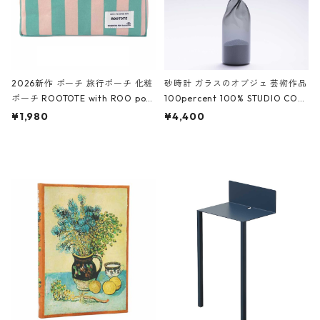
2026新作 ポーチ 旅行ポーチ 化粧
砂時計 ガラスのオブジェ 芸術作品
ポーチ ROOTOTE with ROO pou
100percent 100% STUDIO COH
ch 3532 ルートート WR.ポーチ.ラ
AKU Timeless 100パーセント ス
¥1,980
¥4,400
ミネート-W ピンク・ミント
タジオコハク タイムレス Gray グ
レー