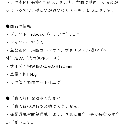
ンチの本体に長傘4本が収まります。背面は垂直に立ちあが
っているので、壁と間が隙間なくスッキリと収まります。
●商品の情報
・ブランド：ideaco（イデアコ）/日本
・ジャンル：傘立て
・主な素材：炭酸カルシウム、ポリエステル樹脂（本
体）/EVA（底面保護シール）
・サイズ：約W160xD60xH120mm
・重量：約1.6kg
・その他：表面マット仕上げ
●ご購入前にお読みください
・ご購入後の返品や交換はできません。
・撮影環境や閲覧環境により、写真と色合い等が異なる場合
がございます。