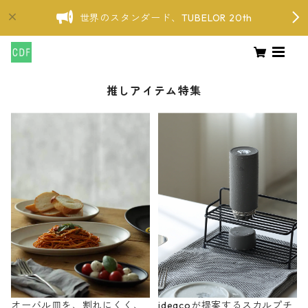
世界のスタンダード、TUBELOR 20th
推しアイテム特集
オーバル皿を、割れにくく、
ideacoが提案するスカルプチ