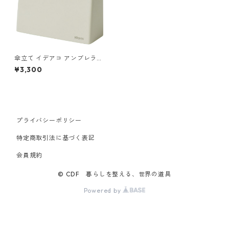
傘立て イデアコ アンブレラス
タンド スリム ideaco slim2
¥3,300
ベージュ
プライバシーポリシー
特定商取引法に基づく表記
会員規約
© CDF 暮らしを整える、世界の道具
Powered by