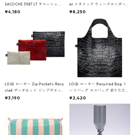
SACOCHE 3587 LT.サコッシュ.ル
er メタリック ウィークエンダー
ミエ-B ショルダーバッグ グロスピ
ボストンバッグ ショルダーバッグ
¥4,180
¥8,250
ンク
JEAN-MICHEL BASQUIAT/Crown
Black ジャン=ミッシェル・バスキ
ア/クラウン ブラック
LOQI ローキー Zip Pockets Recy
LOQI ローキー Recycled Bag ト
cled ポーチセット ジップポケット
ートバッグ エコバッグ 折りたたみ
ファスナーポーチ 撥水加工 トラベ
大きめ 撥水加工 収納ポーチ CRO
¥3,190
¥2,420
ルポーチ 化粧ポーチ 3点セット C
CODILE/Black クロコダイル/ブラ
ROCODILE/Black,Burgundy,Off
ック
White クロコダイル/ブラック、バ
ーガンディー、オフホワイト