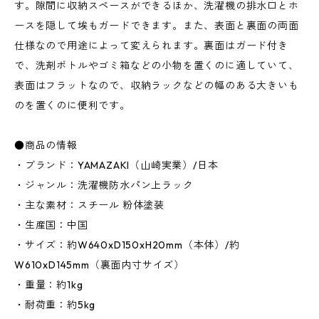
す。隙間に収納スペースができるほか、洗濯機の排水口とホ
ースを隠して埃もガードできます。また、表面と裏面の両面
仕様なので用途によって変えられます。裏面はガード付き
で、洗剤ボトルやゴミ箱などの小物を置くのに適していて、
表面はフラットなので、収納ラックなどの幅のある大きいも
のを置くのに便利です。
●商品の情報
・ブランド：YAMAZAKI（山崎実業）/日本
・ジャンル：洗濯機防水パン上ラック
・主な素材：スチール 粉体塗装
・生産国：中国
・サイズ：約W640xD150xH20mm（本体）/約
W610xD145mm（裏面内寸サイズ）
・重量：約1kg
・耐荷重：約5kg