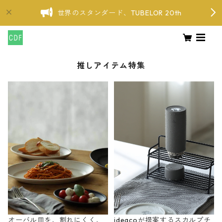
世界のスタンダード、TUBELOR 20th
推しアイテム特集
オーバル皿を、割れにくく、
ideacoが提案するスカルプチ