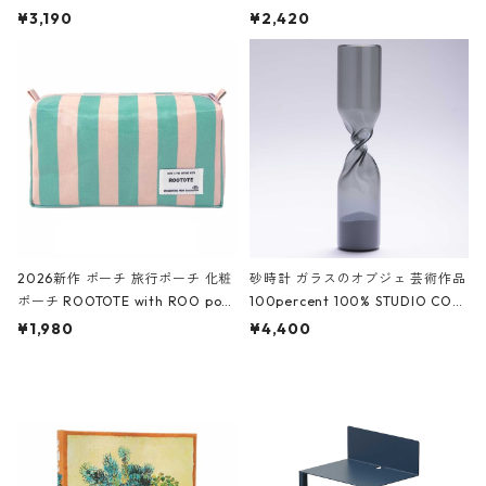
ファスナーポーチ 撥水加工 トラベ
大きめ 撥水加工 収納ポーチ CRO
¥3,190
¥2,420
ルポーチ 化粧ポーチ 3点セット C
CODILE/Black クロコダイル/ブラ
ROCODILE/Black,Burgundy,Off
ック
White クロコダイル/ブラック、バ
ーガンディー、オフホワイト
2026新作 ポーチ 旅行ポーチ 化粧
砂時計 ガラスのオブジェ 芸術作品
ポーチ ROOTOTE with ROO pou
100percent 100% STUDIO COH
ch 3532 ルートート WR.ポーチ.ラ
AKU Timeless 100パーセント ス
¥1,980
¥4,400
ミネート-W ピンク・ミント
タジオコハク タイムレス Gray グ
レー