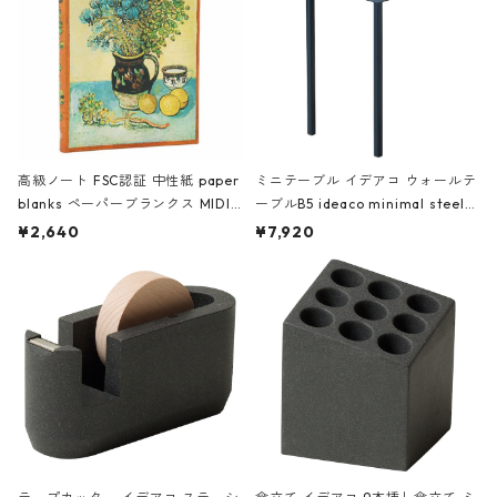
高級ノート FSC認証 中性紙 paper
ミニテーブル イデアコ ウォールテ
blanks ペーパーブランクス MIDI
ーブルB5 ideaco minimal steel f
ハードカバー 罫線 ヴァン・ゴッホ
urniture WALL Table B5 ネイビー
¥2,640
¥7,920
の静物画