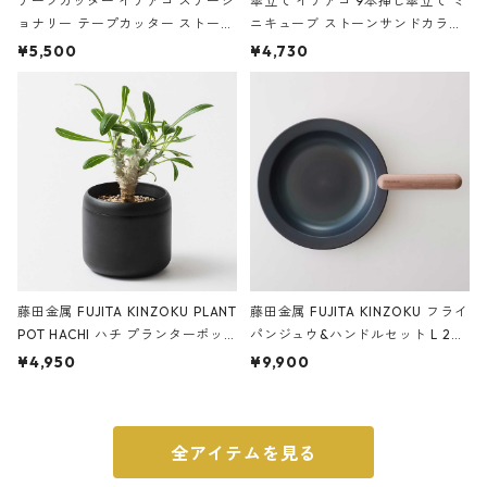
テープカッター イデアコ ステーシ
傘立て イデアコ 9本挿し傘立て ミ
ョナリー テープカッター ストーン
ニキューブ ストーンサンドカラー
サンドカラー 石調 ideaco Station
石調 ideaco Umbrella Stand CUB
¥5,500
¥4,730
ery tape cutter ストーンサンド
E ストーンサンドブラック
ブラック
藤田金属 FUJITA KINZOKU PLANT
藤田金属 FUJITA KINZOKU フライ
POT HACHI ハチ プランターポッ
パンジュウ&ハンドルセット L 24c
ト 3号 ブラック
m ガス火・IH対応 鉄フライパン
¥4,950
¥9,900
ウォルナット
全アイテムを見る