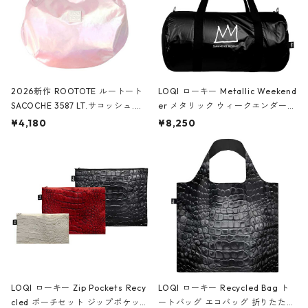
2026新作 ROOTOTE ルートート
LOQI ローキー Metallic Weekend
SACOCHE 3587 LT.サコッシュ.ル
er メタリック ウィークエンダー
ミエ-B ショルダーバッグ グロスピ
ボストンバッグ ショルダーバッグ
¥4,180
¥8,250
ンク
JEAN-MICHEL BASQUIAT/Crown
Black ジャン=ミッシェル・バスキ
ア/クラウン ブラック
LOQI ローキー Zip Pockets Recy
LOQI ローキー Recycled Bag ト
cled ポーチセット ジップポケット
ートバッグ エコバッグ 折りたたみ