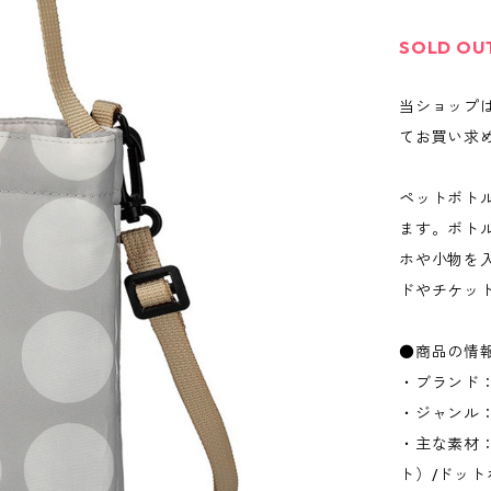
SOLD OU
当ショップ
てお買い求
ペットボト
ます。ボト
ホや小物を
ドやチケッ
●商品の情
・ブランド：
・ジャンル
・主な素材
ト）/ドッ