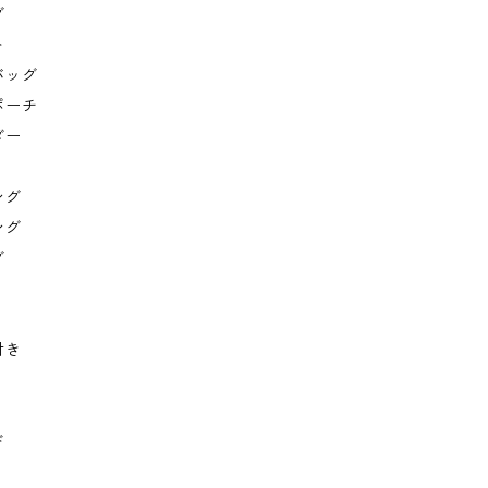
グ
ト
バッグ
ポーチ
ダー
ング
ング
グ
付き
ド