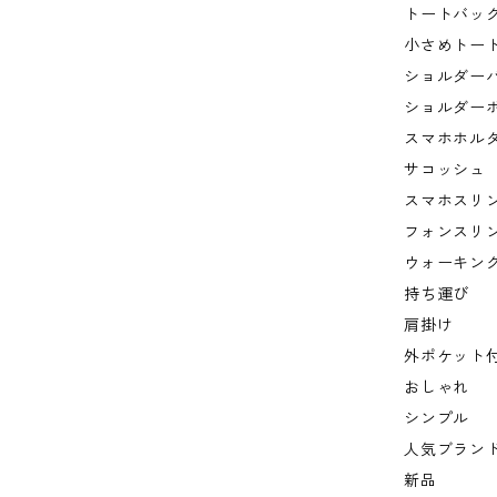
トートバッ
小さめトー
ショルダー
ショルダー
スマホホル
サコッシュ
スマホスリ
フォンスリ
ウォーキン
持ち運び
肩掛け
外ポケット
おしゃれ
シンプル
人気ブラン
新品