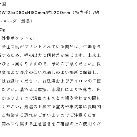
中国
125xD80xH180mm/約L200mm（持ち手）/約
m（ショルダー最長）
0g
外側ポケット x1
：全面に柄がプリントされている商品は、生地をラ
断するため、柄の出方に個体差が生じます。出来上
つひとつ異なりますので、予めご了承ください。保
温度および湿度の低い風通しのよい場所に保管し、
どはお避けください。お洗濯およびアイロンのご使
ください。濃色品は摩擦、水濡れにより色落ち、色
とがありますので淡色のものとの組み合わせの際に
意ください。気温の上昇する室内や車内等に長時間
すと移染する恐れがございますのでご注意くださ
、商品に付属する注意書きをご確認の上ご使用くだ