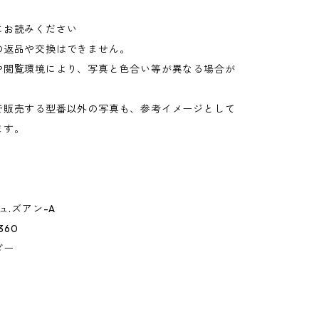
にお読みください
の返品や交換はできません。
や閲覧環境により、写真と色合い等が異なる場合が
。
で販売する型番以外の写真も、参考イメージとして
ます。
ュ.ズアン-A
0360
ダー