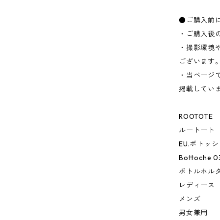
●ご購入前
・ご購入後
・撮影環境
ございます
・当ページ
掲載してい
ROOTOTE
ルートート
EU.ボトッシ
Bottoche 
ボトルホル
レディース
メンズ
男女兼用