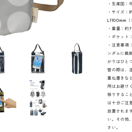
・生産国：
・サイズ：約W
L1100m
・重量：約7
・ポケット：
・注意事項
ンダムに裁
がりはひと
管の際は、
重ね置きな
用はお避け
移りするこ
は十分ご注
放置されま
い。その他
さい。