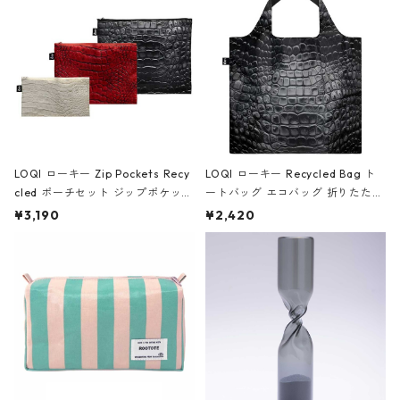
ア/クラウン ブラック
LOQI ローキー Zip Pockets Recy
LOQI ローキー Recycled Bag ト
cled ポーチセット ジップポケット
ートバッグ エコバッグ 折りたたみ
ファスナーポーチ 撥水加工 トラベ
大きめ 撥水加工 収納ポーチ CRO
¥3,190
¥2,420
ルポーチ 化粧ポーチ 3点セット C
CODILE/Black クロコダイル/ブラ
ROCODILE/Black,Burgundy,Off
ック
White クロコダイル/ブラック、バ
ーガンディー、オフホワイト