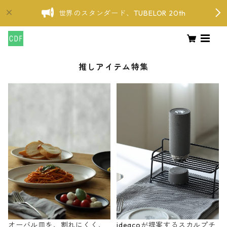
世界のスタンダード、TUBELOR 20th
推しアイテム特集
オーバル皿を、割れにくく、
ideacoが提案するスカルプチ