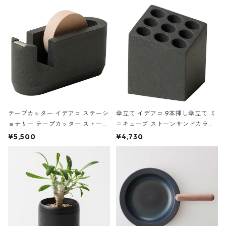
の静物画
テープカッター イデアコ ステーシ
傘立て イデアコ 9本挿し傘立て ミ
ョナリー テープカッター ストーン
ニキューブ ストーンサンドカラー
サンドカラー 石調 ideaco Station
石調 ideaco Umbrella Stand CUB
¥5,500
¥4,730
ery tape cutter ストーンサンド
E ストーンサンドブラック
ブラック