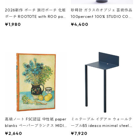
2026新作 ポーチ 旅行ポーチ 化粧
砂時計 ガラスのオブジェ 芸術作品
ポーチ ROOTOTE with ROO pou
100percent 100% STUDIO COH
ch 3532 ルートート WR.ポーチ.ラ
AKU Timeless 100パーセント ス
¥1,980
¥4,400
ミネート-W ピンク・ミント
タジオコハク タイムレス Gray グ
レー
高級ノート FSC認証 中性紙 paper
ミニテーブル イデアコ ウォールテ
blanks ペーパーブランクス MIDI
ーブルB5 ideaco minimal steel f
ハードカバー 罫線 ヴァン・ゴッホ
urniture WALL Table B5 ネイビー
¥2,640
¥7,920