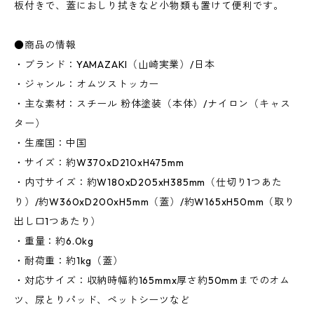
板付きで、蓋におしり拭きなど小物類も置けて便利です。
●商品の情報
・ブランド：YAMAZAKI（山崎実業）/日本
・ジャンル：オムツストッカー
・主な素材：スチール 粉体塗装（本体）/ナイロン（キャス
ター）
・生産国：中国
・サイズ：約W370xD210xH475mm
・内寸サイズ：約W180xD205xH385mm（仕切り1つあた
り）/約W360xD200xH5mm（蓋）/約W165xH50mm（取り
出し口1つあたり）
・重量：約6.0kg
・耐荷重：約1kg（蓋）
・対応サイズ：収納時幅約165mmx厚さ約50mmまでのオム
ツ、尿とりパッド、ペットシーツなど