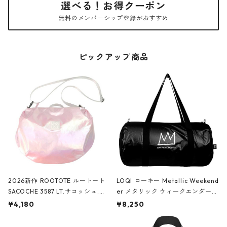
選べる！お得クーポン
無料のメンバーシップ登録がおすすめ
ピックアップ商品
2026新作 ROOTOTE ルートート
LOQI ローキー Metallic Weekend
SACOCHE 3587 LT.サコッシュ.ル
er メタリック ウィークエンダー
ミエ-B ショルダーバッグ グロスピ
ボストンバッグ ショルダーバッグ
¥4,180
¥8,250
ンク
JEAN-MICHEL BASQUIAT/Crown
Black ジャン=ミッシェル・バスキ