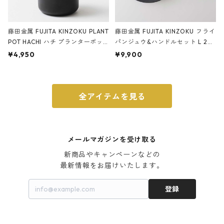
藤田金属 FUJITA KINZOKU PLANT
藤田金属 FUJITA KINZOKU フライ
POT HACHI ハチ プランターポッ
パンジュウ&ハンドルセット L 24c
ト 3号 ブラック
m ガス火・IH対応 鉄フライパン
¥4,950
¥9,900
ウォルナット
全アイテムを見る
メールマガジンを受け取る
新商品やキャンペーンなどの

最新情報をお届けいたします。
登録