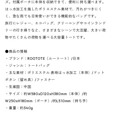
ズ。付属ポーチに本体を収納できて、便利に持ち運べます。
はっ水加工を施したポリエステル素材で、汚れがつきにく
く、急な雨でも日常使いができる機能的なバッグです。
旅行にレジャー、エコバッグ、クリーニングやコインランド
リーの行き帰りなど、さまざまなシーンで大活躍、大きい荷
物やたくさんの荷物を運べる大容量トートです。
●商品の情報
・ブランド：ROOTOTE（ルートート）/日本
・ジャンル：トートバッグ
・主な素材：ポリエステル 表地はっ水加工（本体）/ドット
ボタン（留め具）/ファスナー
・生産国：中国
・サイズ：約W580xD120xH380mm（本体）/約
W250xH180mm（ポーチ）/約L510mm（持ち手）
・重量：約340g