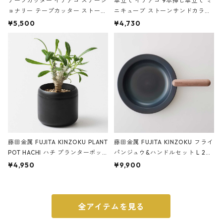
テープカッター イデアコ ステーシ
傘立て イデアコ 9本挿し傘立て ミ
ョナリー テープカッター ストーン
ニキューブ ストーンサンドカラー
サンドカラー 石調 ideaco Station
石調 ideaco Umbrella Stand CUB
¥5,500
¥4,730
ery tape cutter ストーンサンド
E ストーンサンドブラック
ブラック
藤田金属 FUJITA KINZOKU PLANT
藤田金属 FUJITA KINZOKU フライ
POT HACHI ハチ プランターポッ
パンジュウ&ハンドルセット L 24c
ト 3号 ブラック
m ガス火・IH対応 鉄フライパン
¥4,950
¥9,900
ウォルナット
全アイテムを見る