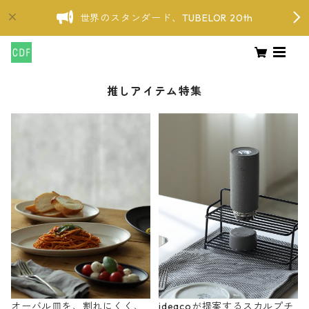
世界のスタンダード、TUBELOR 20th
推しアイテム特集
オーバル皿を、割れにくく、
ideacoが提案するスカルプチ