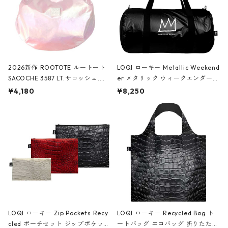
2026新作 ROOTOTE ルートート
LOQI ローキー Metallic Weekend
SACOCHE 3587 LT.サコッシュ.ル
er メタリック ウィークエンダー
ミエ-B ショルダーバッグ グロスピ
ボストンバッグ ショルダーバッグ
¥4,180
¥8,250
ンク
JEAN-MICHEL BASQUIAT/Crown
Black ジャン=ミッシェル・バスキ
ア/クラウン ブラック
LOQI ローキー Zip Pockets Recy
LOQI ローキー Recycled Bag ト
cled ポーチセット ジップポケット
ートバッグ エコバッグ 折りたたみ