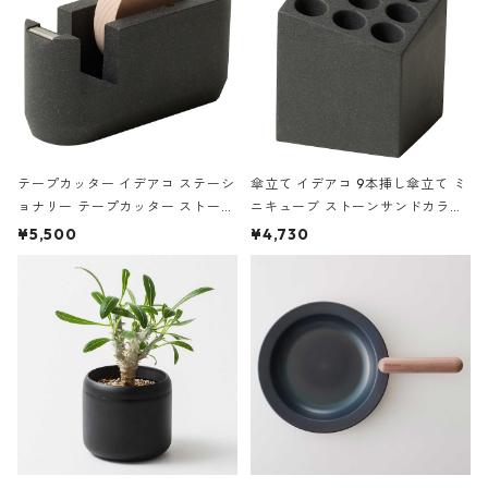
テープカッター イデアコ ステーシ
傘立て イデアコ 9本挿し傘立て ミ
ョナリー テープカッター ストーン
ニキューブ ストーンサンドカラー
サンドカラー 石調 ideaco Station
石調 ideaco Umbrella Stand CUB
¥5,500
¥4,730
ery tape cutter ストーンサンド
E ストーンサンドブラック
ブラック