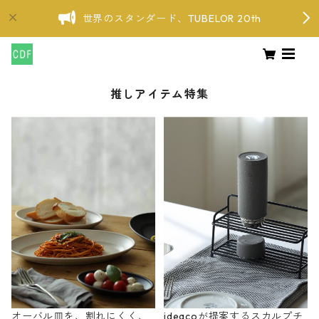
世界のスタンダード、TUBELOR 20th
推しアイテム特集
オーバル皿を、割れにくく、
ideacoが提案するスカルプチ