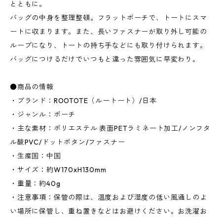
とともに。
バッグの中身を整理整頓。フラットポーチで、トートにスマ
ートに収まります。また、長いファスナーが取り外し可能の
ループになり、トートの持ち手などにも取り付けられます。
バッグにつけるだけでいつもと違った雰囲気に早変わり。
●商品の情報
・ブランド：ROOTOTE（ルートート）/日本
・ジャンル：ポーチ
・主な素材：ポリエステル 表面PETラミネート加工/ノンフタ
ル酸PVC/ドットボタン/ファスナー
・生産国：中国
・サイズ：約W170xH130mm
・重量：約40g
・注意事項：保管の際は、温度および湿度の低い風通しのよ
い場所に保管し、重ね置きなどはお避けください。お洗濯お