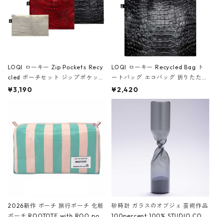
LOQI ローキー Zip Pockets Recy
LOQI ローキー Recycled Bag ト
cled ポーチセット ジップポケット
ートバッグ エコバッグ 折りたたみ
ファスナーポーチ 撥水加工 トラベ
大きめ 撥水加工 収納ポーチ CRO
¥3,190
¥2,420
ルポーチ 化粧ポーチ 3点セット C
CODILE/Black クロコダイル/ブラ
ROCODILE/Black,Burgundy,Off
ック
White クロコダイル/ブラック、バ
ーガンディー、オフホワイト
2026新作 ポーチ 旅行ポーチ 化粧
砂時計 ガラスのオブジェ 芸術作品
ポーチ ROOTOTE with ROO pou
100percent 100% STUDIO COH