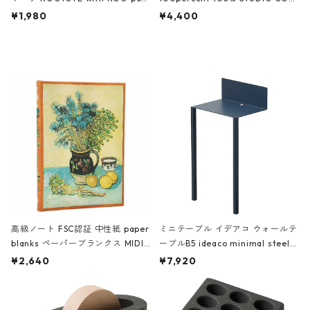
ch 3532 ルートート WR.ポーチ.ラ
AKU Timeless 100パーセント ス
¥1,980
¥4,400
ミネート-W ピンク・ミント
タジオコハク タイムレス Gray グ
レー
高級ノート FSC認証 中性紙 paper
ミニテーブル イデアコ ウォールテ
blanks ペーパーブランクス MIDI
ーブルB5 ideaco minimal steel f
ハードカバー 罫線 ヴァン・ゴッホ
urniture WALL Table B5 ネイビー
¥2,640
¥7,920
の静物画