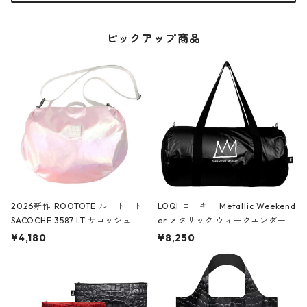
ピックアップ商品
2026新作 ROOTOTE ルートート
LOQI ローキー Metallic Weekend
SACOCHE 3587 LT.サコッシュ.ル
er メタリック ウィークエンダー
ミエ-B ショルダーバッグ グロスピ
ボストンバッグ ショルダーバッグ
¥4,180
¥8,250
ンク
JEAN-MICHEL BASQUIAT/Crown
Black ジャン=ミッシェル・バスキ
ア/クラウン ブラック