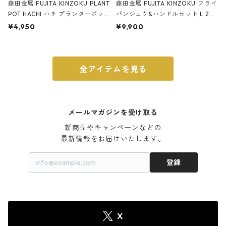
藤田金属 FUJITA KINZOKU PLANT
藤田金属 FUJITA KINZOKU フライ
POT HACHI ハチ プランターポッ
パンジュウ&ハンドルセット L 24c
ト 3号 ブラック
m ガス火・IH対応 鉄フライパン
¥4,950
¥9,900
ウォルナット
全アイテムを見る
メールマガジンを受け取る
新商品やキャンペーンなどの

最新情報をお届けいたします。
登録
X