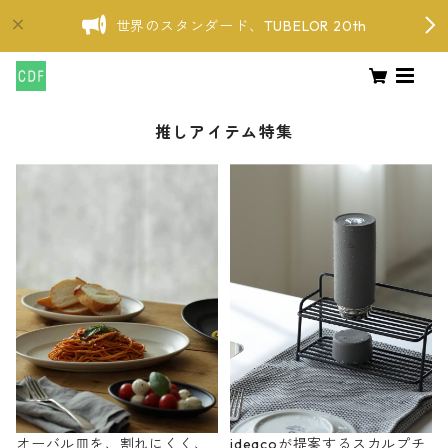
世界のスタンダード、TUBELOR 20th
推しアイテム特集
オーバル皿を、割れにくく、
ideacoが提案するスカルプチ