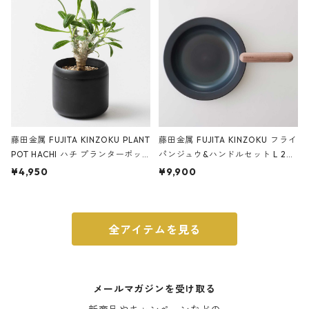
ブラック
藤田金属 FUJITA KINZOKU PLANT
藤田金属 FUJITA KINZOKU フライ
POT HACHI ハチ プランターポッ
パンジュウ&ハンドルセット L 24c
ト 3号 ブラック
m ガス火・IH対応 鉄フライパン
¥4,950
¥9,900
ウォルナット
全アイテムを見る
メールマガジンを受け取る