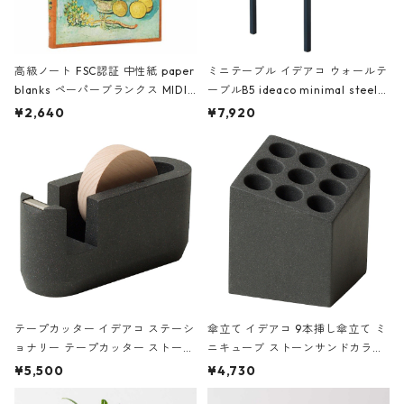
高級ノート FSC認証 中性紙 paper
ミニテーブル イデアコ ウォールテ
blanks ペーパーブランクス MIDI
ーブルB5 ideaco minimal steel f
ハードカバー 罫線 ヴァン・ゴッホ
urniture WALL Table B5 ネイビー
¥2,640
¥7,920
の静物画
テープカッター イデアコ ステーシ
傘立て イデアコ 9本挿し傘立て ミ
ョナリー テープカッター ストーン
ニキューブ ストーンサンドカラー
サンドカラー 石調 ideaco Station
石調 ideaco Umbrella Stand CUB
¥5,500
¥4,730
ery tape cutter ストーンサンド
E ストーンサンドブラック