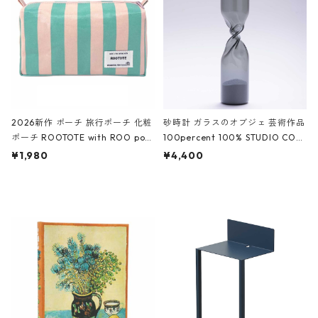
ーガンディー、オフホワイト
2026新作 ポーチ 旅行ポーチ 化粧
砂時計 ガラスのオブジェ 芸術作品
ポーチ ROOTOTE with ROO pou
100percent 100% STUDIO COH
ch 3532 ルートート WR.ポーチ.ラ
AKU Timeless 100パーセント ス
¥1,980
¥4,400
ミネート-W ピンク・ミント
タジオコハク タイムレス Gray グ
レー