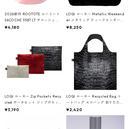
2026新作 ROOTOTE ルートート
LOQI ローキー Metallic Weekend
SACOCHE 3587 LT.サコッシュ.ル
er メタリック ウィークエンダー
ミエ-B ショルダーバッグ グロスピ
ボストンバッグ ショルダーバッグ
¥4,180
¥8,250
ンク
JEAN-MICHEL BASQUIAT/Crown
Black ジャン=ミッシェル・バスキ
ア/クラウン ブラック
LOQI ローキー Zip Pockets Recy
LOQI ローキー Recycled Bag ト
cled ポーチセット ジップポケット
ートバッグ エコバッグ 折りたたみ
ファスナーポーチ 撥水加工 トラベ
大きめ 撥水加工 収納ポーチ CRO
¥3,190
¥2,420
ルポーチ 化粧ポーチ 3点セット C
CODILE/Black クロコダイル/ブラ
ROCODILE/Black,Burgundy,Off
ック
White クロコダイル/ブラック、バ