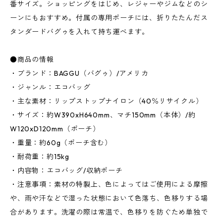
番サイズ。ショッピングをはじめ、レジャーやジムなどのシ
ーンにもおすすめ。付属の専用ポーチには、折りたたんだス
タンダードバグゥを入れて持ち運べます。
●商品の情報
・ブランド：BAGGU（バグゥ）/アメリカ
・ジャンル：エコバッグ
・主な素材：リップストップナイロン（40％リサイクル）
・サイズ：約W390xH640mm、マチ150mm（本体）/約
W120xD120mm（ポーチ）
・重量：約60g（ポーチ含む）
・耐荷重：約15kg
・内容物：エコバッグ/収納ポーチ
・注意事項：素材の特製上、色によってはご使用による摩擦
や、雨や汗などで湿った状態において色落ち、色移りする場
合があります。洗濯の際は常温で、色移りを防ぐため単独で