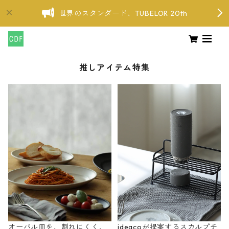
世界のスタンダード、TUBELOR 20th
推しアイテム特集
オーバル皿を、割れにくく、
ideacoが提案するスカルプチ