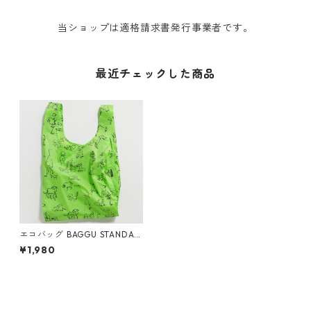
当ショップは適格請求書発行事業者です。
最近チェックした商品
エコバッグ BAGGU STANDAR
D スタンダードバグゥ バグー
¥1,980
DOGGU