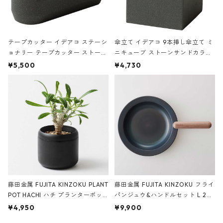
テープカッター イデアコ ステーシ
傘立て イデアコ 9本挿し傘立て ミ
ョナリー テープカッター ストーン
ニキューブ ストーンサンドカラー
サンドカラー 石調 ideaco Station
石調 ideaco Umbrella Stand CUB
¥5,500
¥4,730
ery tape cutter ストーンサンド
E ストーンサンドブラック
ブラック
藤田金属 FUJITA KINZOKU PLANT
藤田金属 FUJITA KINZOKU フライ
POT HACHI ハチ プランターポッ
パンジュウ&ハンドルセット L 24c
ト 3号 ブラック
m ガス火・IH対応 鉄フライパン
¥4,950
¥9,900
ウォルナット