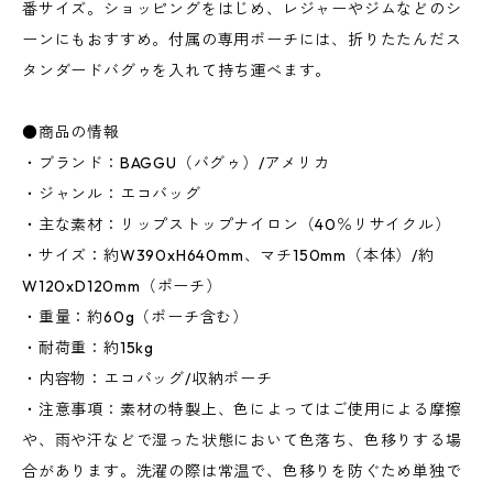
番サイズ。ショッピングをはじめ、レジャーやジムなどのシ
ーンにもおすすめ。付属の専用ポーチには、折りたたんだス
タンダードバグゥを入れて持ち運べます。
●商品の情報
・ブランド：BAGGU（バグゥ）/アメリカ
・ジャンル：エコバッグ
・主な素材：リップストップナイロン（40％リサイクル）
・サイズ：約W390xH640mm、マチ150mm（本体）/約
W120xD120mm（ポーチ）
・重量：約60g（ポーチ含む）
・耐荷重：約15kg
・内容物：エコバッグ/収納ポーチ
・注意事項：素材の特製上、色によってはご使用による摩擦
や、雨や汗などで湿った状態において色落ち、色移りする場
合があります。洗濯の際は常温で、色移りを防ぐため単独で