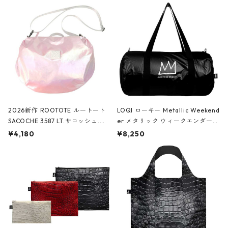
2026新作 ROOTOTE ルートート
LOQI ローキー Metallic Weekend
SACOCHE 3587 LT.サコッシュ.ル
er メタリック ウィークエンダー
ミエ-B ショルダーバッグ グロスピ
ボストンバッグ ショルダーバッグ
¥4,180
¥8,250
ンク
JEAN-MICHEL BASQUIAT/Crown
Black ジャン=ミッシェル・バスキ
ア/クラウン ブラック