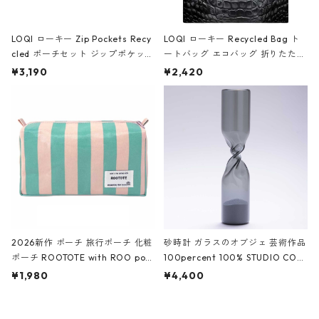
LOQI ローキー Zip Pockets Recy
LOQI ローキー Recycled Bag ト
cled ポーチセット ジップポケット
ートバッグ エコバッグ 折りたたみ
ファスナーポーチ 撥水加工 トラベ
大きめ 撥水加工 収納ポーチ CRO
¥3,190
¥2,420
ルポーチ 化粧ポーチ 3点セット C
CODILE/Black クロコダイル/ブラ
ROCODILE/Black,Burgundy,Off
ック
White クロコダイル/ブラック、バ
ーガンディー、オフホワイト
2026新作 ポーチ 旅行ポーチ 化粧
砂時計 ガラスのオブジェ 芸術作品
ポーチ ROOTOTE with ROO pou
100percent 100% STUDIO COH
ch 3532 ルートート WR.ポーチ.ラ
AKU Timeless 100パーセント ス
¥1,980
¥4,400
ミネート-W ピンク・ミント
タジオコハク タイムレス Gray グ
レー