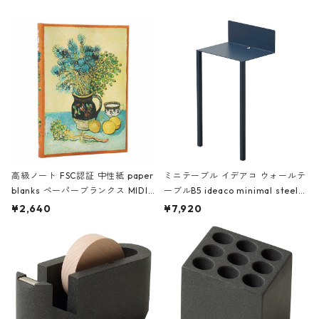
高級ノート FSC認証 中性紙 paper
ミニテーブル イデアコ ウォールテ
blanks ペーパーブランクス MIDI
ーブルB5 ideaco minimal steel f
ハードカバー 罫線 ヴァン・ゴッホ
urniture WALL Table B5 ネイビー
¥2,640
¥7,920
の静物画