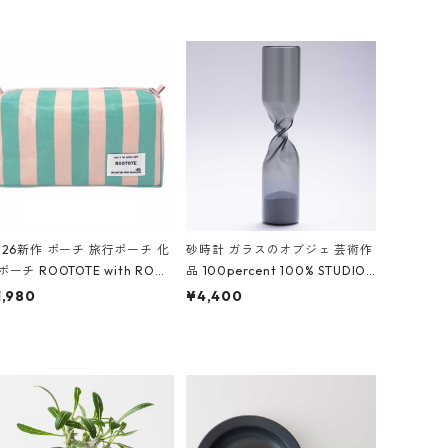
026新作 ポーチ 旅行ポーチ 化
砂時計 ガラスのオブジェ 芸術作
ポーチ ROOTOTE with ROO
品 100percent 100% STUDIO
ouch 3532 ルートート WR.ポ
COHAKU Timeless 100パーセ
1,980
¥4,400
チ.ラミネート-W ピンク・ミ
ント スタジオコハク タイムレス
ト
Gray グレー