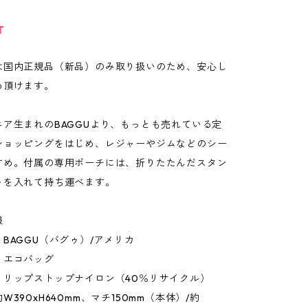
T
は国内正規品（新品）のみ取り扱いのため、安心し
め頂けます。
ニア生まれのBAGGUより、もっとも売れている定
ショッピングをはじめ、レジャーやジムなどのシー
すめ。付属の専用ポーチには、折りたたんだスタン
ゥを入れて持ち運べます。
報
BAGGU（バグゥ）/アメリカ
：エコバッグ
：リップストップナイロン（40％リサイクル）
W390xH640mm、マチ150mm（本体）/約