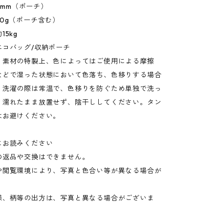
20mm（ポーチ）
0g（ポーチ含む）
5kg
エコバッグ/収納ポーチ
：素材の特製上、色によってはご使用による摩擦
などで湿った状態において色落ち、色移りする場合
。洗濯の際は常温で、色移りを防ぐため単独で洗っ
。濡れたまま放置せず、陰干ししてください。タン
はお避けください。
にお読みください
の返品や交換はできません。
や閲覧環境により、写真と色合い等が異なる場合が
。
様、柄等の出方は、写真と異なる場合がございま