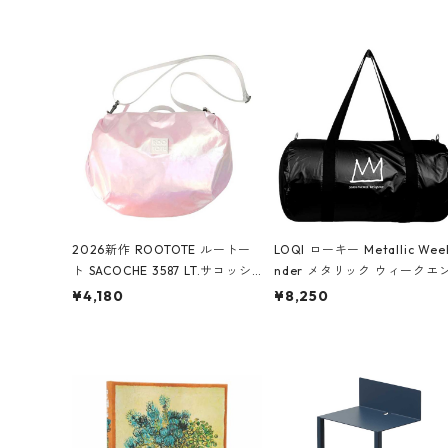
2026新作 ROOTOTE ルートー
LOQI ローキー Metallic Wee
ト SACOCHE 3587 LT.サコッシ
nder メタリック ウィークエ
ュ.ルミエ-B ショルダーバッグ
ダー ボストンバッグ ショル
¥4,180
¥8,250
グロスピンク
バッグ JEAN-MICHEL BASQU
T/Crown Black ジャン=ミッ
ェル・バスキア/クラウン ブ
ク