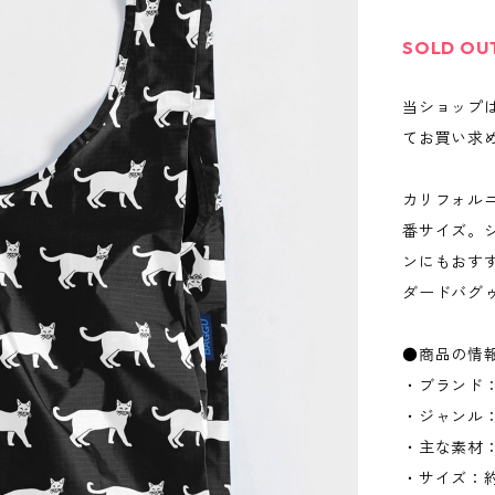
SOLD OU
当ショップ
てお買い求
カリフォル
番サイズ。
ンにもおす
ダードバグ
●商品の情
・ブランド：
・ジャンル
・主な素材
・サイズ：約