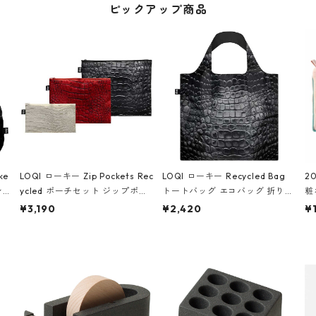
ピックアップ商品
ke
LOQI ローキー Zip Pockets Rec
LOQI ローキー Recycled Bag
2
ン
ycled ポーチセット ジップポケ
トートバッグ エコバッグ 折りた
粧
ダー
ット ファスナーポーチ 撥水加工
たみ 大きめ 撥水加工 収納ポー
p
¥3,190
¥2,420
¥
IA
トラベルポーチ 化粧ポーチ 3点
チ CROCODILE/Black クロコダ
ー
シ
セット CROCODILE/Black,Bur
イル/ブラック
ン
ラッ
gundy,Off White クロコダイ
ル/ブラック、バーガンディー、
オフホワイト