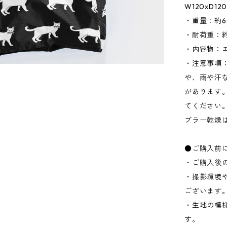
W120xD1
・重量：約6
・耐荷重：約1
・内容物：
・注意事項
や、雨や汗
があります
てください
ブラー乾燥
●ご購入前
・ご購入後
・撮影環境
ございます
・生地の模
す。