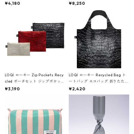
ミエ-B ショルダーバッグ グロスピ
ボストンバッグ ショルダーバッグ
¥4,180
¥8,250
ンク
JEAN-MICHEL BASQUIAT/Crown
Black ジャン=ミッシェル・バスキ
ア/クラウン ブラック
LOQI ローキー Zip Pockets Recy
LOQI ローキー Recycled Bag ト
cled ポーチセット ジップポケット
ートバッグ エコバッグ 折りたたみ
ファスナーポーチ 撥水加工 トラベ
大きめ 撥水加工 収納ポーチ CRO
¥3,190
¥2,420
ルポーチ 化粧ポーチ 3点セット C
CODILE/Black クロコダイル/ブラ
ROCODILE/Black,Burgundy,Off
ック
White クロコダイル/ブラック、バ
ーガンディー、オフホワイト