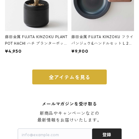
藤田金属 FUJITA KINZOKU PLANT
藤田金属 FUJITA KINZOKU フライ
POT HACHI ハチ プランターポッ
パンジュウ&ハンドルセット L 24c
ト 3号 ブラック
m ガス火・IH対応 鉄フライパン
¥4,950
¥9,900
ウォルナット
全アイテムを見る
メールマガジンを受け取る
新商品やキャンペーンなどの

最新情報をお届けいたします。
登録