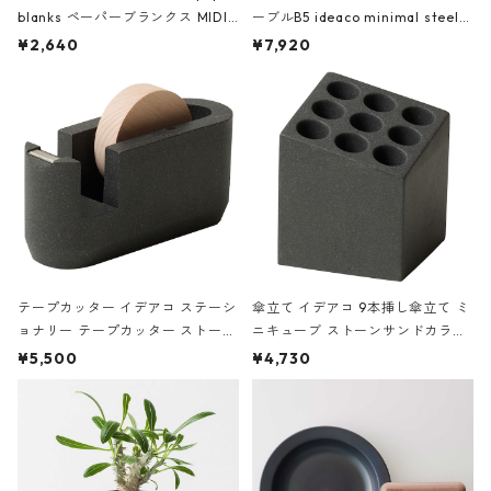
blanks ペーパーブランクス MIDI
ーブルB5 ideaco minimal steel f
ハードカバー 罫線 ヴァン・ゴッホ
urniture WALL Table B5 ネイビー
¥2,640
¥7,920
の静物画
テープカッター イデアコ ステーシ
傘立て イデアコ 9本挿し傘立て ミ
ョナリー テープカッター ストーン
ニキューブ ストーンサンドカラー
サンドカラー 石調 ideaco Station
石調 ideaco Umbrella Stand CUB
¥5,500
¥4,730
ery tape cutter ストーンサンド
E ストーンサンドブラック
ブラック