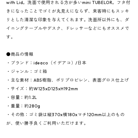
with Lid。洗面で使用される方が多いmini TUBELOR。フタ付
きになったことでゴミが丸見えにならず、来客時にもスッキ
リとした清潔な印象を与えてくれます。洗面所以外にも、ダ
イニングテーブルやデスク、ドレッサーなどにもオススメで
す。
●商品の情報
・ブランド：ideaco（イデアコ）/日本
・ジャンル：ゴミ箱
・主な素材：ABS樹脂、ポリプロピレン、表面グロス仕上げ
・サイズ：約W125xD125xH192mm
・容量：約1.2L
・重量：約280g
・その他：ゴミ袋は縦370x横180xマチ120mm以上のもの
が、使い勝手良くご利用いただけます。