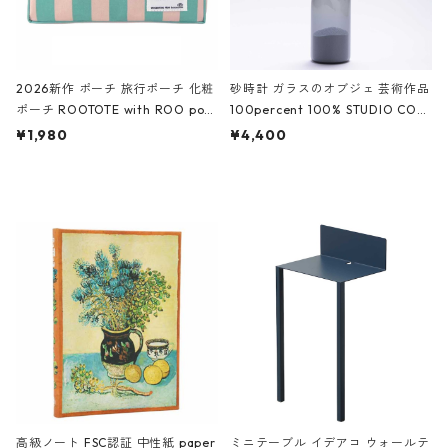
2026新作 ポーチ 旅行ポーチ 化粧
砂時計 ガラスのオブジェ 芸術作品
ポーチ ROOTOTE with ROO pou
100percent 100% STUDIO COH
ch 3532 ルートート WR.ポーチ.ラ
AKU Timeless 100パーセント ス
¥1,980
¥4,400
ミネート-W ピンク・ミント
タジオコハク タイムレス Gray グ
レー
高級ノート FSC認証 中性紙 paper
ミニテーブル イデアコ ウォールテ