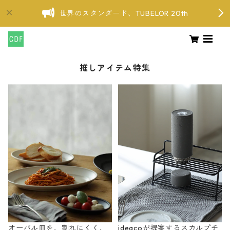
世界のスタンダード、TUBELOR 20th
推しアイテム特集
オーバル皿を、割れにくく、
ideacoが提案するスカルプチ