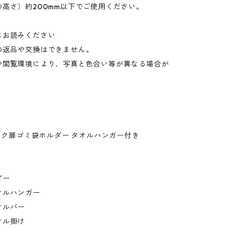
の高さ）約200mm以下でご使用ください。
にお読みください
の返品や交換はできません。
や閲覧環境により、写真と色合い等が異なる場合が
。
シンク扉ゴミ袋ホルダー タオルハンガー付き
ダー
オルハンガー
オルバー
オル掛け