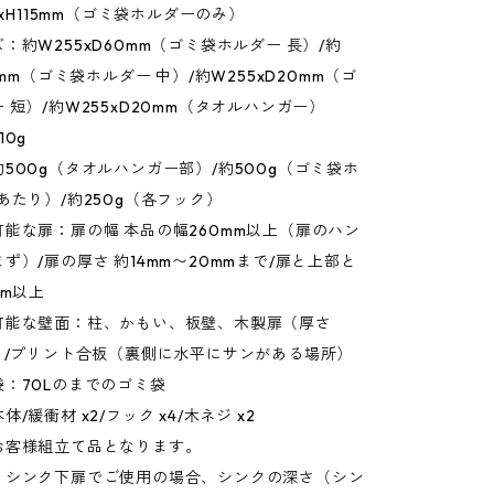
0xH115mm（ゴミ袋ホルダーのみ）
：約W255xD60mm（ゴミ袋ホルダー 長）/約
0mm（ゴミ袋ホルダー 中）/約W255xD20mm（ゴ
 短）/約W255xD20mm（タオルハンガー）
10g
500g（タオルハンガー部）/約500g（ゴミ袋ホ
あたり）/約250g（各フック）
能な扉：扉の幅 本品の幅260mm以上（扉のハン
ず）/扉の厚さ 約14mm〜20mmまで/扉と上部と
mm以上
可能な壁面：柱、かもい、板壁、木製扉（厚さ
）/プリント合板（裏側に水平にサンがある場所）
：70Lのまでのゴミ袋
/緩衝材 x2/フック x4/木ネジ x2
お客様組立て品となります。
：シンク下扉でご使用の場合、シンクの深さ（シン