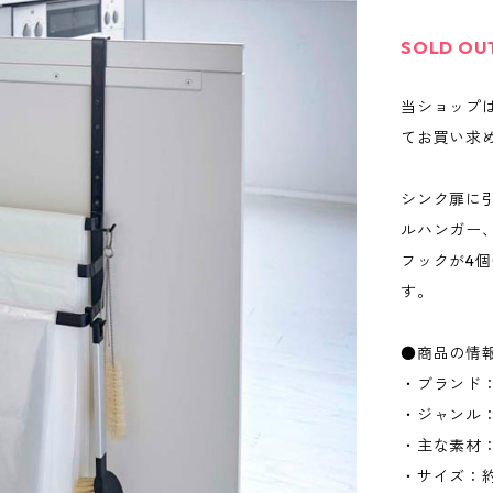
SOLD OU
当ショップ
てお買い求
シンク扉に
ルハンガー
フックが4
す。
●商品の情
・ブランド：
・ジャンル
・主な素材
・サイズ：約W