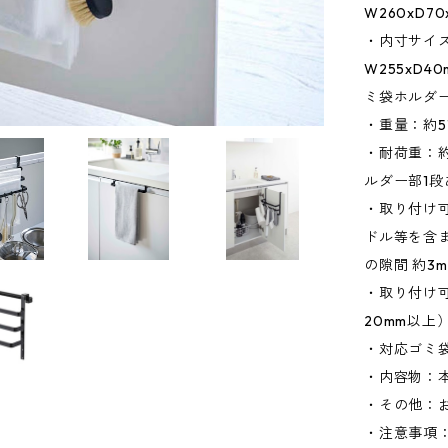
W260xD7
・内寸サイズ
W255xD4
ミ袋ホルダー
・重量：約5
・耐荷重：約
ルダー部1段
・取り付け可
ドル等を含ま
の隙間 約3
・取り付け
20mm以上
・対応ゴミ袋
・内容物：本体
・その他：
・注意事項