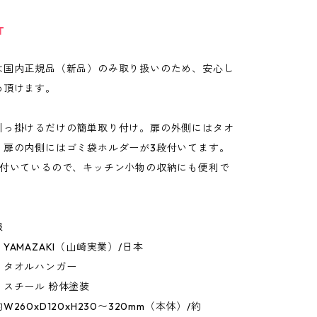
T
は国内正規品（新品）のみ取り扱いのため、安心し
め頂けます。
引っ掛けるだけの簡単取り付け。扉の外側にはタオ
、扉の内側にはゴミ袋ホルダーが3段付いてます。
個付いているので、キッチン小物の収納にも便利で
報
YAMAZAKI（山崎実業）/日本
：タオルハンガー
：スチール 粉体塗装
260xD120xH230〜320mm（本体）/約