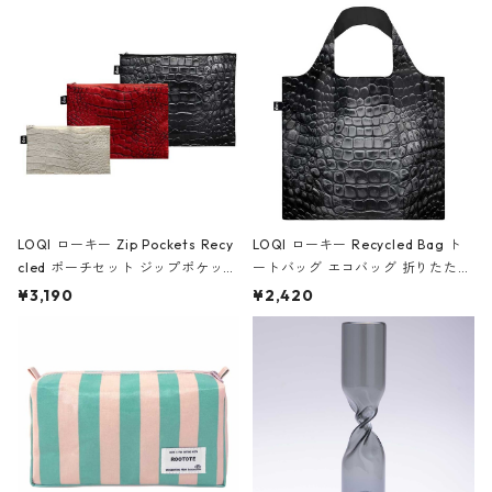
Black ジャン=ミッシェル・バスキ
ア/クラウン ブラック
LOQI ローキー Zip Pockets Recy
LOQI ローキー Recycled Bag ト
cled ポーチセット ジップポケット
ートバッグ エコバッグ 折りたたみ
ファスナーポーチ 撥水加工 トラベ
大きめ 撥水加工 収納ポーチ CRO
¥3,190
¥2,420
ルポーチ 化粧ポーチ 3点セット C
CODILE/Black クロコダイル/ブラ
ROCODILE/Black,Burgundy,Off
ック
White クロコダイル/ブラック、バ
ーガンディー、オフホワイト