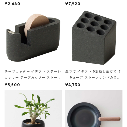
ハードカバー 罫線 ヴァン・ゴッホ
urniture WALL Table B5 ネイビー
¥2,640
¥7,920
の静物画
テープカッター イデアコ ステーシ
傘立て イデアコ 9本挿し傘立て ミ
ョナリー テープカッター ストーン
ニキューブ ストーンサンドカラー
サンドカラー 石調 ideaco Station
石調 ideaco Umbrella Stand CUB
¥5,500
¥4,730
ery tape cutter ストーンサンド
E ストーンサンドブラック
ブラック