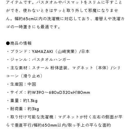
アイテムです。バスタオルやバスマットをスリムに干すこと
ができ、使わないときはサッと取り外して邪魔になりませ
ん。幅約65cm以内の洗濯機に対応しており、着替えや洗濯カ
ゴの一時置きにも最適です。
●商品の情報
・ブランド：YAMAZAKI（山崎実業）/日本
・ジャンル：バスタオルハンガー
・主な素材：スチール 粉体塗装、マグネット（本体）/シリ
コーン（滑り止め）
・生産国：中国
・サイズ：約W390〜680xD320xH180mm
・重量：約1.3kg
・耐荷重：約3kg
・取り付け可能な洗濯機：マグネットが付く左右の側面が平
らで垂直平行/幅約650mm以内/取っ手上の平らな面約