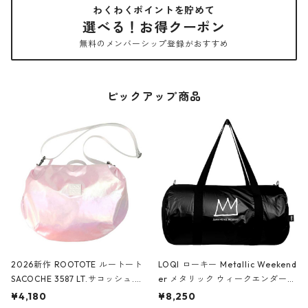
わくわくポイントを貯めて
選べる！お得クーポン
無料のメンバーシップ登録がおすすめ
ピックアップ商品
2026新作 ROOTOTE ルートート
LOQI ローキー Metallic Weekend
SACOCHE 3587 LT.サコッシュ.ル
er メタリック ウィークエンダー
ミエ-B ショルダーバッグ グロスピ
ボストンバッグ ショルダーバッグ
¥4,180
¥8,250
ンク
JEAN-MICHEL BASQUIAT/Crown