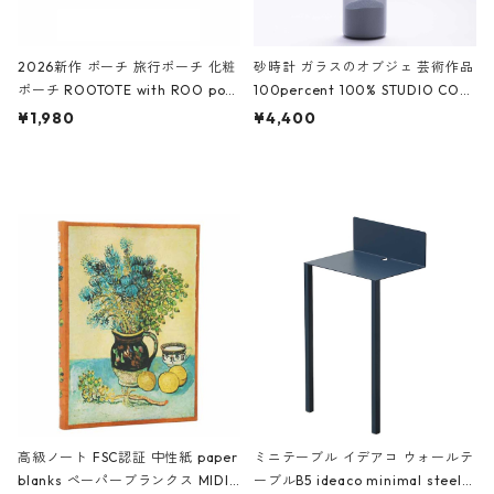
2026新作 ポーチ 旅行ポーチ 化粧
砂時計 ガラスのオブジェ 芸術作品
ポーチ ROOTOTE with ROO pou
100percent 100% STUDIO COH
ch 3532 ルートート WR.ポーチ.ラ
AKU Timeless 100パーセント ス
¥1,980
¥4,400
ミネート-W ピンク・ミント
タジオコハク タイムレス Gray グ
レー
高級ノート FSC認証 中性紙 paper
ミニテーブル イデアコ ウォールテ
blanks ペーパーブランクス MIDI
ーブルB5 ideaco minimal steel f