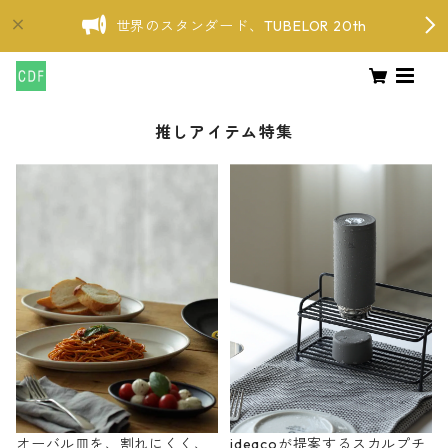
世界のスタンダード、TUBELOR 20th
推しアイテム特集
オーバル皿を、割れにくく、
ideacoが提案するスカルプチ