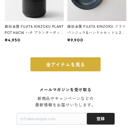
藤田金属 FUJITA KINZOKU PLANT
藤田金属 FUJITA KINZOKU フライ
POT HACHI ハチ プランターポッ
パンジュウ&ハンドルセット L 24c
ト 3号 ブラック
m ガス火・IH対応 鉄フライパン
¥4,950
¥9,900
ウォルナット
全アイテムを見る
メールマガジンを受け取る
新商品やキャンペーンなどの

最新情報をお届けいたします。
登録