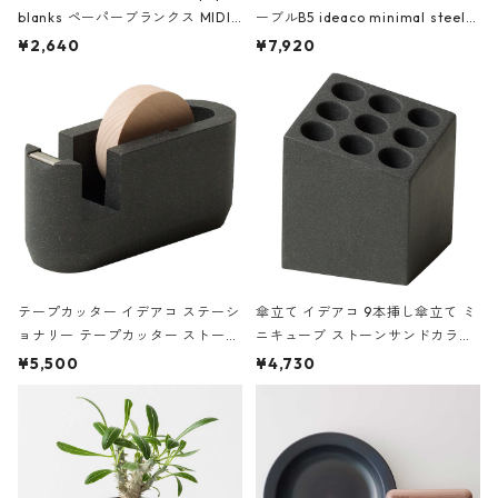
blanks ペーパーブランクス MIDI
ーブルB5 ideaco minimal steel f
ハードカバー 罫線 ヴァン・ゴッホ
urniture WALL Table B5 ネイビー
¥2,640
¥7,920
の静物画
テープカッター イデアコ ステーシ
傘立て イデアコ 9本挿し傘立て ミ
ョナリー テープカッター ストーン
ニキューブ ストーンサンドカラー
サンドカラー 石調 ideaco Station
石調 ideaco Umbrella Stand CUB
¥5,500
¥4,730
ery tape cutter ストーンサンド
E ストーンサンドブラック
ブラック