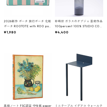
2026新作 ポーチ 旅行ポーチ 化粧
砂時計 ガラスのオブジェ 芸術作品
ポーチ ROOTOTE with ROO pou
100percent 100% STUDIO COH
ch 3532 ルートート WR.ポーチ.ラ
AKU Timeless 100パーセント ス
¥1,980
¥4,400
ミネート-W ピンク・ミント
タジオコハク タイムレス Gray グ
レー
高級ノート FSC認証 中性紙 paper
ミニテーブル イデアコ ウォールテ