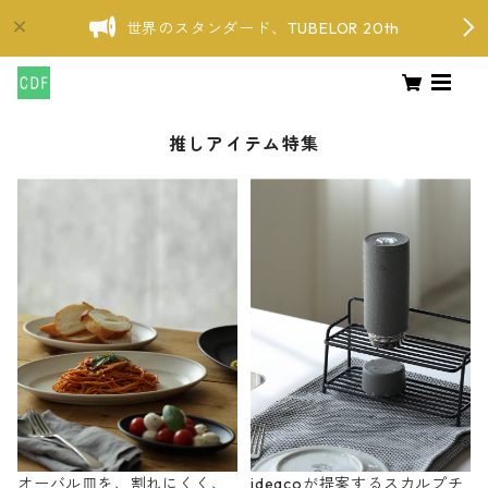
世界のスタンダード、TUBELOR 20th
推しアイテム特集
オーバル皿を、割れにくく、
ideacoが提案するスカルプチ