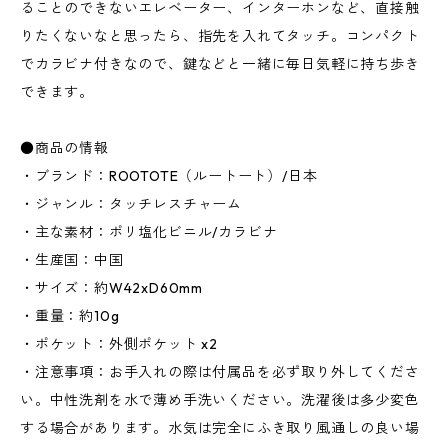
ることのできないエレベーター、インターホンなど、直接触
りたくないなと思ったら、指先を入れてタッチ。コンパクト
でカラビナ付きなので、鍵などと一緒に毎日気軽に持ち歩き
できます。
●商品の情報
・ブランド：ROOTOTE（ルートート）/日本
・ジャンル：タッチレスチャーム
・主な素材：ポリ塩化ビニル/カラビナ
・生産国：中国
・サイズ：約W42xD60mm
・重量：約10g
・ポケット：外側ポケット x2
・注意事項：お手入れの際は付属品を必ず取り外してくださ
い。中性洗剤を水で薄め手洗いください。洗濯後は多少変色
する場合があります。水気は完全にふき取り風通しの良い場