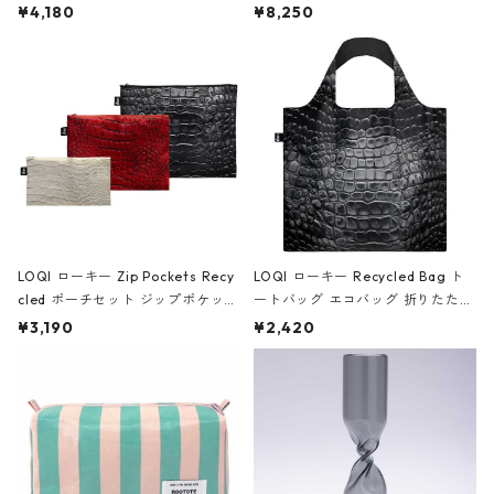
ミエ-B ショルダーバッグ グロスピ
ボストンバッグ ショルダーバッグ
¥4,180
¥8,250
ンク
JEAN-MICHEL BASQUIAT/Crown
Black ジャン=ミッシェル・バスキ
ア/クラウン ブラック
LOQI ローキー Zip Pockets Recy
LOQI ローキー Recycled Bag ト
cled ポーチセット ジップポケット
ートバッグ エコバッグ 折りたたみ
ファスナーポーチ 撥水加工 トラベ
大きめ 撥水加工 収納ポーチ CRO
¥3,190
¥2,420
ルポーチ 化粧ポーチ 3点セット C
CODILE/Black クロコダイル/ブラ
ROCODILE/Black,Burgundy,Off
ック
White クロコダイル/ブラック、バ
ーガンディー、オフホワイト