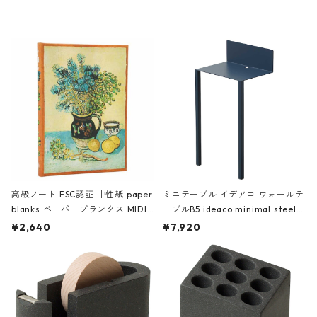
レー
高級ノート FSC認証 中性紙 paper
ミニテーブル イデアコ ウォールテ
blanks ペーパーブランクス MIDI
ーブルB5 ideaco minimal steel f
ハードカバー 罫線 ヴァン・ゴッホ
urniture WALL Table B5 ネイビー
¥2,640
¥7,920
の静物画