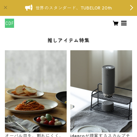
世界のスタンダード、TUBELOR 20th
推しアイテム特集
オーバル皿を、割れにくく、
ideacoが提案するスカルプチ