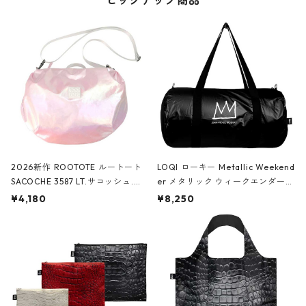
ピックアップ商品
2026新作 ROOTOTE ルートート
LOQI ローキー Metallic Weekend
SACOCHE 3587 LT.サコッシュ.ル
er メタリック ウィークエンダー
ミエ-B ショルダーバッグ グロスピ
ボストンバッグ ショルダーバッグ
¥4,180
¥8,250
ンク
JEAN-MICHEL BASQUIAT/Crown
Black ジャン=ミッシェル・バスキ
ア/クラウン ブラック