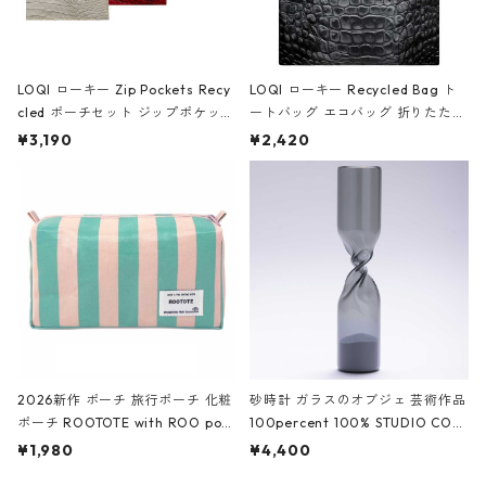
LOQI ローキー Zip Pockets Recy
LOQI ローキー Recycled Bag ト
cled ポーチセット ジップポケット
ートバッグ エコバッグ 折りたたみ
ファスナーポーチ 撥水加工 トラベ
大きめ 撥水加工 収納ポーチ CRO
¥3,190
¥2,420
ルポーチ 化粧ポーチ 3点セット C
CODILE/Black クロコダイル/ブラ
ROCODILE/Black,Burgundy,Off
ック
White クロコダイル/ブラック、バ
ーガンディー、オフホワイト
2026新作 ポーチ 旅行ポーチ 化粧
砂時計 ガラスのオブジェ 芸術作品
ポーチ ROOTOTE with ROO pou
100percent 100% STUDIO COH
ch 3532 ルートート WR.ポーチ.ラ
AKU Timeless 100パーセント ス
¥1,980
¥4,400
ミネート-W ピンク・ミント
タジオコハク タイムレス Gray グ