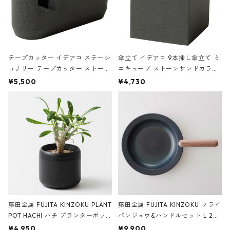
テープカッター イデアコ ステーシ
傘立て イデアコ 9本挿し傘立て ミ
ョナリー テープカッター ストーン
ニキューブ ストーンサンドカラー
サンドカラー 石調 ideaco Station
石調 ideaco Umbrella Stand CUB
¥5,500
¥4,730
ery tape cutter ストーンサンド
E ストーンサンドブラック
ブラック
藤田金属 FUJITA KINZOKU PLANT
藤田金属 FUJITA KINZOKU フライ
POT HACHI ハチ プランターポッ
パンジュウ&ハンドルセット L 24c
ト 3号 ブラック
m ガス火・IH対応 鉄フライパン
¥4,950
¥9,900