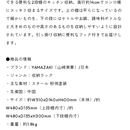
できる便利な2段棚のキッチン収納。奥行約14cmでコンロ横
にスッキリ収まるサイズです。上の棚は平らになっているの
で細かいものを、下の段にはケトルやお鍋、調味料ボトルな
ど大きめのものや高さのあるものを収納しやすいように設計
されています。引っ掛け収納に便利なフック付きでお届けし
ます。
●商品の情報
・ブランド：YAMAZAKI（山崎実業）/日本
・ジャンル：収納ラック
・主な素材：スチール 粉体塗装
・生産国：中国
・サイズ：約W510xD140xH400mm（本体）/約
W480xD135mm（上段棚内寸）/約
W480xD135xH300mm（下段棚内寸）
・重量：約1.8kg