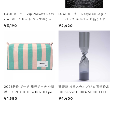
LOQI ローキー Zip Pockets Recy
LOQI ローキー Recycled Bag ト
cled ポーチセット ジップポケット
ートバッグ エコバッグ 折りたたみ
ファスナーポーチ 撥水加工 トラベ
大きめ 撥水加工 収納ポーチ CRO
¥3,190
¥2,420
ルポーチ 化粧ポーチ 3点セット C
CODILE/Black クロコダイル/ブラ
ROCODILE/Black,Burgundy,Off
ック
White クロコダイル/ブラック、バ
ーガンディー、オフホワイト
2026新作 ポーチ 旅行ポーチ 化粧
砂時計 ガラスのオブジェ 芸術作品
ポーチ ROOTOTE with ROO pou
100percent 100% STUDIO COH
ch 3532 ルートート WR.ポーチ.ラ
AKU Timeless 100パーセント ス
¥1,980
¥4,400
ミネート-W ピンク・ミント
タジオコハク タイムレス Gray グ
レー