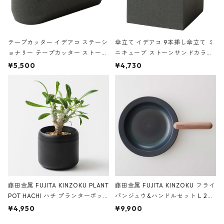
テープカッター イデアコ ステーシ
傘立て イデアコ 9本挿し傘立て ミ
ョナリー テープカッター ストーン
ニキューブ ストーンサンドカラー
サンドカラー 石調 ideaco Station
石調 ideaco Umbrella Stand CUB
¥5,500
¥4,730
ery tape cutter ストーンサンド
E ストーンサンドブラック
ブラック
藤田金属 FUJITA KINZOKU PLANT
藤田金属 FUJITA KINZOKU フライ
POT HACHI ハチ プランターポッ
パンジュウ&ハンドルセット L 24c
ト 3号 ブラック
m ガス火・IH対応 鉄フライパン
¥4,950
¥9,900
ウォルナット