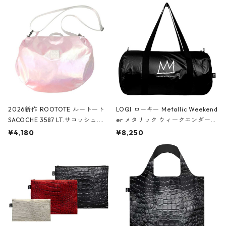
2026新作 ROOTOTE ルートート
LOQI ローキー Metallic Weekend
SACOCHE 3587 LT.サコッシュ.ル
er メタリック ウィークエンダー
ミエ-B ショルダーバッグ グロスピ
ボストンバッグ ショルダーバッグ
¥4,180
¥8,250
ンク
JEAN-MICHEL BASQUIAT/Crown
Black ジャン=ミッシェル・バスキ
ア/クラウン ブラック