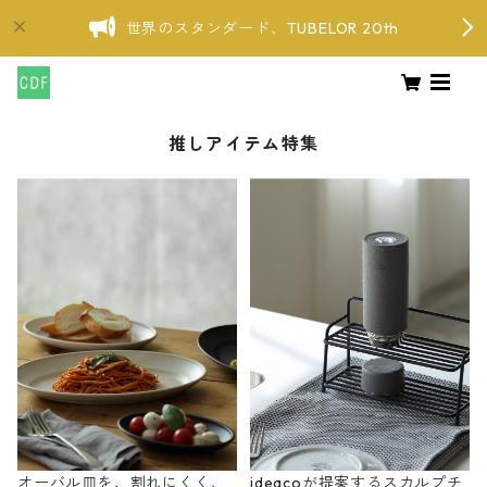
世界のスタンダード、TUBELOR 20th
推しアイテム特集
オーバル皿を、割れにくく、
ideacoが提案するスカルプチ