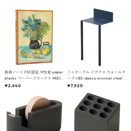
高級ノート FSC認証 中性紙 paper
ミニテーブル イデアコ ウォールテ
blanks ペーパーブランクス MIDI
ーブルB5 ideaco minimal steel f
ハードカバー 罫線 ヴァン・ゴッホ
urniture WALL Table B5 ネイビー
¥2,640
¥7,920
の静物画