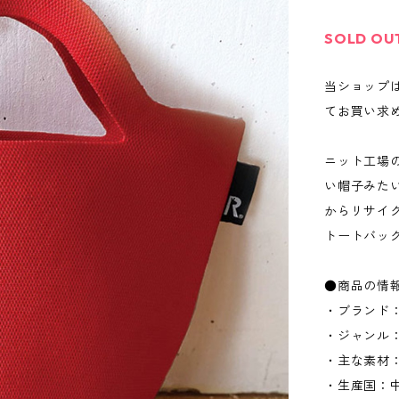
SOLD OU
当ショップ
てお買い求
ニット工場
い帽子みたい
からリサイ
トートバッ
●商品の情
・ブランド：
・ジャンル
・主な素材
・生産国：