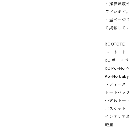
・撮影環境
ございます
・当ページ
て掲載して
ROOTOTE
ルートート
RO.ポーノ
RO.Po-No
Po-No baby
レディース
トートバッ
小さめトー
バスケット
インテリア
軽量