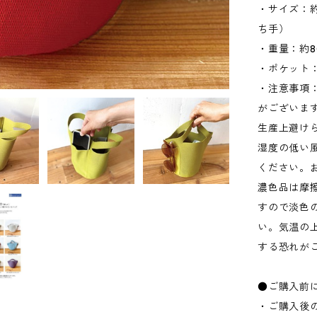
・サイズ：約W
ち手）
・重量：約8
・ポケット：
・注意事項
がございま
生産上避け
湿度の低い
ください。
濃色品は摩
すので淡色
い。気温の
する恐れが
●ご購入前
・ご購入後