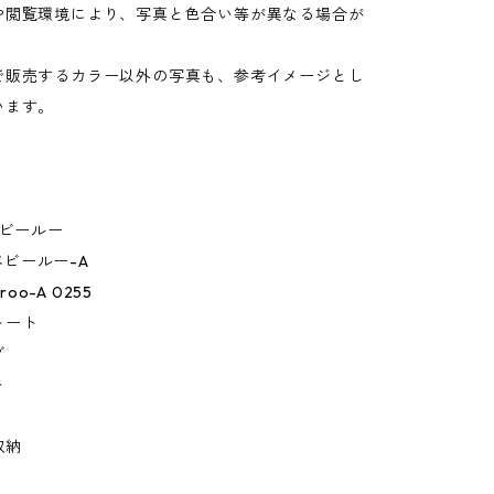
や閲覧環境により、写真と色合い等が異なる場合が
。
で販売するカラー以外の写真も、参考イメージとし
います。
ベビールー
.ベビールー-A
roo-A 0255
トート
グ
ト
収納