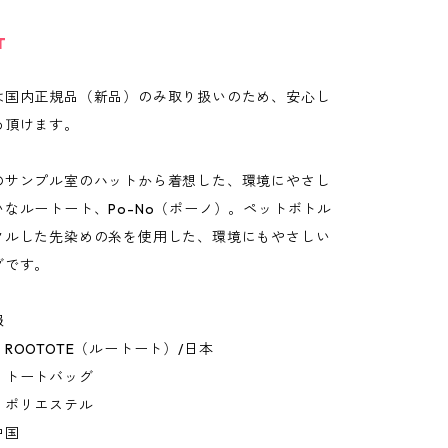
T
は国内正規品（新品）のみ取り扱いのため、安心し
め頂けます。
のサンプル室のハットから着想した、環境にやさし
なルートート、Po-No（ポーノ）。ペットボトル
クルした先染めの糸を使用した、環境にもやさしい
グです。
報
ROOTOTE（ルートート）/日本
：トートバッグ
：ポリエステル
中国