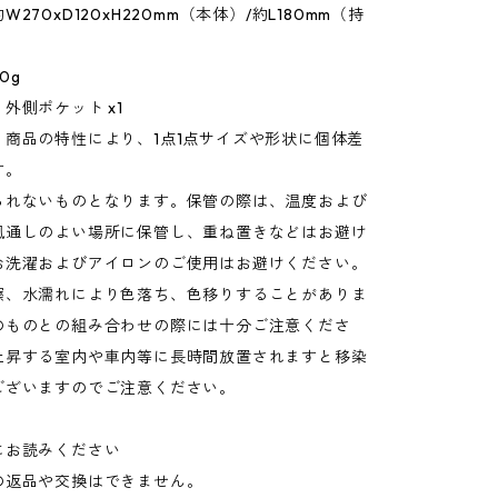
270xD120xH220mm（本体）/約L180mm（持
0g
外側ポケット x1
：商品の特性により、1点1点サイズや形状に個体差
す。
られないものとなります。保管の際は、温度および
風通しのよい場所に保管し、重ね置きなどはお避け
お洗濯およびアイロンのご使用はお避けください。
擦、水濡れにより色落ち、色移りすることがありま
のものとの組み合わせの際には十分ご注意くださ
上昇する室内や車内等に長時間放置されますと移染
ございますのでご注意ください。
にお読みください
の返品や交換はできません。